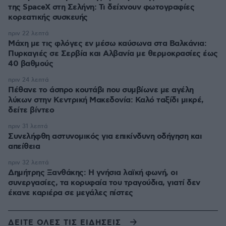
της SpaceX στη Σελήνη: Τι δείχνουν φωτογραφίες
κορεατικής συσκευής
πριν 22 λεπτά
Μάχη με τις φλόγες εν μέσω καύσωνα στα Βαλκάνια:
Πυρκαγιές σε Σερβία και Αλβανία με θερμοκρασίες έως
40 βαθμούς
πριν 24 λεπτά
Πέθανε το άσπρο κουτάβι που συμβίωνε με αγέλη
λύκων στην Κεντρική Μακεδονία: Καλό ταξίδι μικρέ,
δείτε βίντεο
πριν 31 λεπτά
Συνελήφθη αστυνομικός για επικίνδυνη οδήγηση και
απείθεια
πριν 32 λεπτά
Δημήτρης Ξανθάκης: Η γνήσια λαϊκή φωνή, οι
συνεργασίες, τα κορυφαία του τραγούδια, γιατί δεν
έκανε καριέρα σε μεγάλες πίστες
ΔΕΙΤΕ ΟΛΕΣ ΤΙΣ ΕΙΔΗΣΕΙΣ