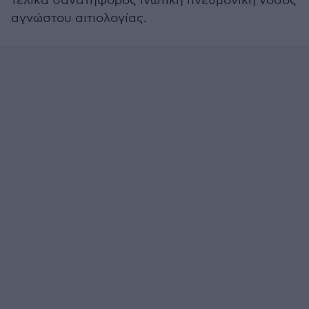
τελικά θανατηφόρος ινωτική πνευμονική νόσος
αγνώστου αιτιολογίας.