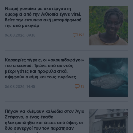
Νεαρή γυναίκα με ακατέργαστη
ομορφιά από την Αιθιοπία έγινε viral,
δείτε την εντυπωσιακή μεταμόρφωσή
της από μακιγιέρ
192
06.08.2026, 09:18
Καρχαρίες τίγρεις, οι «σκουπιδοφάγοι»
του ωκεανού: Τρώνε από αχινούς
μέχρι γάτες και προφυλακτικά,
αψηφούν ακόμη και τους τυφώνες
13
06.08.2026, 14:45
Πήγαν να κλέψουν καλώδια στον Άγιο
Στέφανο, ο ένας έπαθε
ηλεκτροπληξία και έπεσε από ύψος, οι
δύο συνεργοί του τον παράτησαν