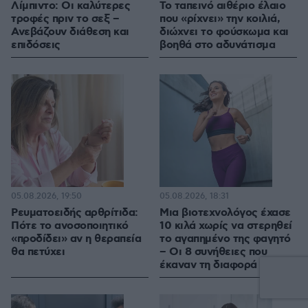
Λίμπιντο: Οι καλύτερες
Το ταπεινό αιθέριο έλαιο
τροφές πριν το σεξ –
που «ρίχνει» την κοιλιά,
Ανεβάζουν διάθεση και
διώχνει το φούσκωμα και
επιδόσεις
βοηθά στο αδυνάτισμα
05.08.2026, 19:50
05.08.2026, 18:31
Ρευματοειδής αρθρίτιδα:
Μια βιοτεχνολόγος έχασε
Πότε το ανοσοποιητικό
10 κιλά χωρίς να στερηθεί
«προδίδει» αν η θεραπεία
το αγαπημένο της φαγητό
θα πετύχει
– Οι 8 συνήθειες που
έκαναν τη διαφορά