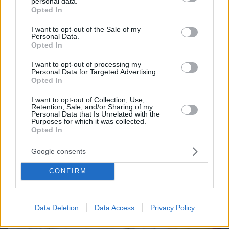
personal data.
grant or deny consent to Google and its third-party tags to
Best of Network
Opted In
use your data for below specified purposes in below Google
consent section.
I want to opt-out of the Sale of my
Personal Data.
Opted In
I want to opt-out of processing my
Personal Data for Targeted Advertising.
Opted In
I want to opt-out of Collection, Use,
Retention, Sale, and/or Sharing of my
Personal Data that Is Unrelated with the
Purposes for which it was collected.
Opted In
Google consents
CONFIRM
Data Deletion
Data Access
Privacy Policy