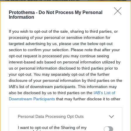
μόνο σε ένα ελληνικό νησί
Protothema -
Do Not Process My Personal
11
06.08.2026, 10:57
Information
If you wish to opt-out of the sale, sharing to third parties, or
processing of your personal or sensitive information for
targeted advertising by us, please use the below opt-out
section to confirm your selection. Please note that after your
Games
opt-out request is processed you may continue seeing
interest-based ads based on personal information utilized by
us or personal information disclosed to third parties prior to
your opt-out. You may separately opt-out of the further
disclosure of your personal information by third parties on the
IAB’s list of downstream participants. This information may
also be disclosed by us to third parties on the
IAB’s List of
Downstream Participants
that may further disclose it to other
Northern Heights
third parties.
Candy Bub
Cut The Rope
Please note that this website/app uses one or more Google
Personal Data Processing Opt Outs
services and may gather and store information including but
ΔΕΙΤΕ ΟΛΑ ΤΑ GAMES
not limited to your visit or usage behaviour. You may click to
I want to opt-out of the Sharing of my