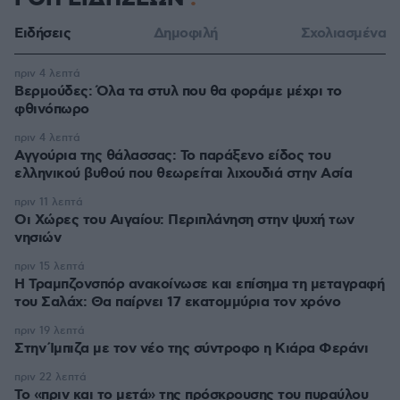
Ειδήσεις
Δημοφιλή
Σχολιασμένα
πριν 4 λεπτά
Βερμούδες: Όλα τα στυλ που θα φοράμε μέχρι το
φθινόπωρο
πριν 4 λεπτά
Αγγούρια της θάλασσας: Το παράξενο είδος του
ελληνικού βυθού που θεωρείται λιχουδιά στην Ασία
πριν 11 λεπτά
Οι Xώρες του Αιγαίου: Περιπλάνηση στην ψυχή των
νησιών
πριν 15 λεπτά
Η Τραμπζονσπόρ ανακοίνωσε και επίσημα τη μεταγραφή
του Σαλάχ: Θα παίρνει 17 εκατομμύρια τον χρόνο
πριν 19 λεπτά
Στην Ίμπιζα με τον νέο της σύντροφο η Κιάρα Φεράνι
πριν 22 λεπτά
Το «πριν και το μετά» της πρόσκρουσης του πυραύλου