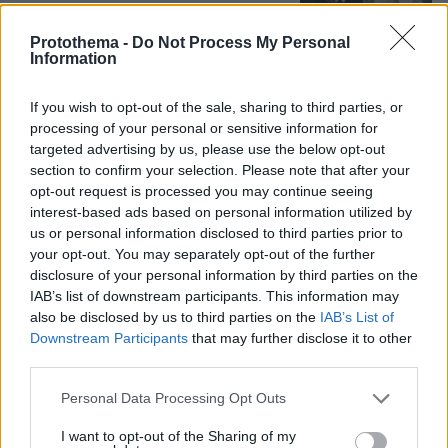
Protothema -
Do Not Process My Personal
Information
Games
If you wish to opt-out of the sale, sharing to third parties, or
processing of your personal or sensitive information for
targeted advertising by us, please use the below opt-out
section to confirm your selection. Please note that after your
opt-out request is processed you may continue seeing
interest-based ads based on personal information utilized by
us or personal information disclosed to third parties prior to
Northern Heights
Candy Bub
your opt-out. You may separately opt-out of the further
Cut The Rope
disclosure of your personal information by third parties on the
IAB’s list of downstream participants. This information may
also be disclosed by us to third parties on the
IAB’s List of
ΔΕΙΤΕ ΟΛΑ ΤΑ GAMES
Downstream Participants
that may further disclose it to other
Best of Network
third parties.
Please note that this website/app uses one or more Google
Personal Data Processing Opt Outs
services and may gather and store information including but
not limited to your visit or usage behaviour. You may click to
I want to opt-out of the Sharing of my