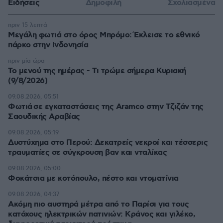
Ειδήσεις
Δημοφιλή
Σχολιασμένα
πριν 15 λεπτά
Μεγάλη φωτιά στο όρος Μπρόμο: Έκλεισε το εθνικό
πάρκο στην Ινδονησία
πριν μία ώρα
Το μενού της ημέρας - Τι τρώμε σήμερα Κυριακή
(9/8/2026)
09.08.2026, 05:51
Φωτιά σε εγκαταστάσεις της Aramco στην Τζιζάν της
Σαουδικής Αραβίας
09.08.2026, 05:19
Δυστύχημα στο Περού: Δεκατρείς νεκροί και τέσσερις
τραυματίες σε σύγκρουση βαν και νταλίκας
09.08.2026, 05:00
Φοκάτσια με κοτόπουλο, πέστο και ντοματίνια
09.08.2026, 04:37
Ακόμη πιο αυστηρά μέτρα από το Παρίσι για τους
κατόχους ηλεκτρικών πατινιών: Κράνος και γιλέκο,