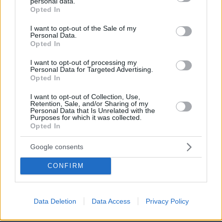
personal data.
grant or deny consent to Google and its third-party tags to
Opted In
use your data for below specified purposes in below Google
consent section.
I want to opt-out of the Sale of my
Personal Data.
Opted In
I want to opt-out of processing my
Personal Data for Targeted Advertising.
Opted In
I want to opt-out of Collection, Use,
Retention, Sale, and/or Sharing of my
Personal Data that Is Unrelated with the
Purposes for which it was collected.
Opted In
Google consents
CONFIRM
08.08.2026, 16:24
Ανεύρυσμα: Απλό τεστ του αντίχειρα προμηνύει
Data Deletion
Data Access
Privacy Policy
τον αυξημένο κίνδυνο – Γίνεται σε 1 λεπτό