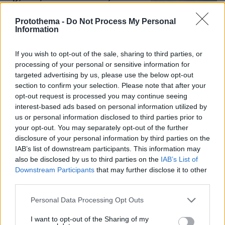
«Κάτι απέσπασε την προσοχή του
οδηγού»: Πραγματογνώμονας
Protothema -
Do Not Process My Personal
επιχειρεί να ρίξει φως στα αίτια του
Information
δυστυχήματος στις Σέρρες
138
07.08.2026, 18:54
If you wish to opt-out of the sale, sharing to third parties, or
processing of your personal or sensitive information for
Loaded
:
100.00%
targeted advertising by us, please use the below opt-out
section to confirm your selection. Please note that after your
opt-out request is processed you may continue seeing
Games
interest-based ads based on personal information utilized by
us or personal information disclosed to third parties prior to
your opt-out. You may separately opt-out of the further
disclosure of your personal information by third parties on the
IAB’s list of downstream participants. This information may
also be disclosed by us to third parties on the
IAB’s List of
Downstream Participants
that may further disclose it to other
third parties.
Northern Heights
Candy Bub
Cut The Rope
Please note that this website/app uses one or more Google
Personal Data Processing Opt Outs
services and may gather and store information including but
not limited to your visit or usage behaviour. You may click to
I want to opt-out of the Sharing of my
ΔΕΙΤΕ ΟΛΑ ΤΑ GAMES