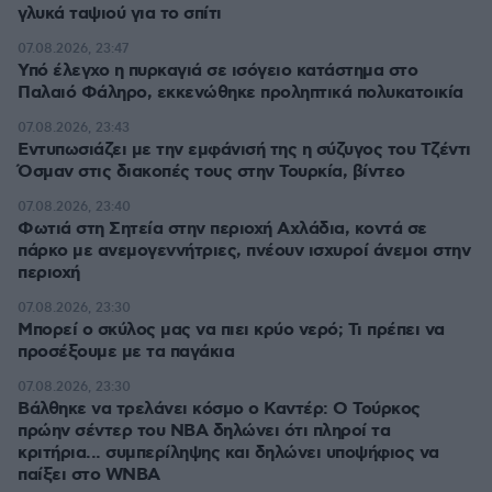
γλυκά ταψιού για το σπίτι
07.08.2026, 23:47
Υπό έλεγχο η πυρκαγιά σε ισόγειο κατάστημα στο
Παλαιό Φάληρο, εκκενώθηκε προληπτικά πολυκατοικία
07.08.2026, 23:43
Εντυπωσιάζει με την εμφάνισή της η σύζυγος του Τζέντι
Όσμαν στις διακοπές τους στην Τουρκία, βίντεο
07.08.2026, 23:40
Φωτιά στη Σητεία στην περιοχή Αχλάδια, κοντά σε
πάρκο με ανεμογεννήτριες, πνέουν ισχυροί άνεμοι στην
περιοχή
07.08.2026, 23:30
Μπορεί ο σκύλος μας να πιει κρύο νερό; Τι πρέπει να
προσέξουμε με τα παγάκια
07.08.2026, 23:30
Βάλθηκε να τρελάνει κόσμο ο Καντέρ: Ο Τούρκος
πρώην σέντερ του NBA δηλώνει ότι πληροί τα
κριτήρια... συμπερίληψης και δηλώνει υποψήφιος να
παίξει στο WNBA