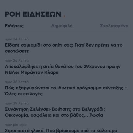
ΡΟΗ ΕΙΔΗΣΕΩΝ
Ειδήσεις
Δημοφιλή
Σχολιασμένα
πριν 24 λεπτά
Είδατε σαμιαμίδι στο σπίτι σας; Γιατί δεν πρέπει να το
σκοτώσετε
πριν 26 λεπτά
Αποκαλύφθηκε η αιτία θανάτου του 29χρονου πρώην
NBAer Μπράντον Κλαρκ
πριν 36 λεπτά
Πώς εξαργυρώνεται το ιδιωτικό πρόγραμμα σύνταξης –
Όλες οι επιλογές
πριν 39 λεπτά
Συνάντηση Ζελένσκι-Βούτσιτς στο Βελιγράδι:
Οικονομία, ασφάλεια και στο βάθος... Ρωσία
πριν μία ώρα
Σιροπιαστά γλυκά: Πού βρίσκουμε από τα καλύτερα