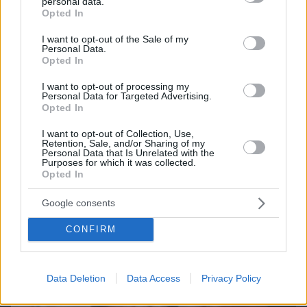
personal data.
grant or deny consent to Google and its third-party tags to
Opted In
Best of Network
use your data for below specified purposes in below Google
consent section.
I want to opt-out of the Sale of my
Personal Data.
Opted In
I want to opt-out of processing my
Personal Data for Targeted Advertising.
Opted In
I want to opt-out of Collection, Use,
Retention, Sale, and/or Sharing of my
Personal Data that Is Unrelated with the
Purposes for which it was collected.
Opted In
Google consents
CONFIRM
Data Deletion
Data Access
Privacy Policy