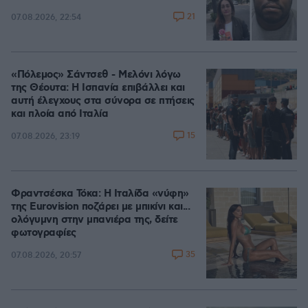
21
07.08.2026, 22:54
«Πόλεμος» Σάντσεθ - Μελόνι λόγω
της Θέουτα: Η Ισπανία επιβάλλει και
αυτή έλεγχους στα σύνορα σε πτήσεις
και πλοία από Ιταλία
15
07.08.2026, 23:19
Φραντσέσκα Τόκα: Η Ιταλίδα «νύφη»
της Eurovision ποζάρει με μπικίνι και...
ολόγυμνη στην μπανιέρα της, δείτε
φωτογραφίες
35
07.08.2026, 20:57