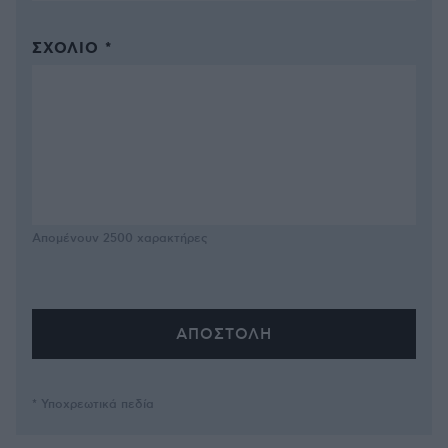
ΣΧΌΛΙΟ *
Απομένουν
2500
χαρακτήρες
* Υποχρεωτικά πεδία