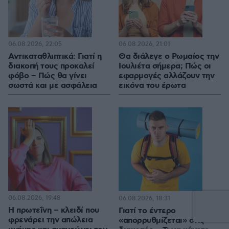
06.08.2026, 22:05
06.08.2026, 21:01
Αντικαταθλιπτικά: Γιατί η
Θα διάλεγε ο Ρωμαίος την
διακοπή τους προκαλεί
Ιουλιέτα σήμερα; Πώς οι
φόβο – Πώς θα γίνει
εφαρμογές αλλάζουν την
σωστά και με ασφάλεια
εικόνα του έρωτα
06.08.2026, 19:48
1
06.08.2026, 18:31
Η πρωτεΐνη – κλειδί που
Γιατί το έντερο
φρενάρει την απώλεια
«απορρυθμίζεται» στις