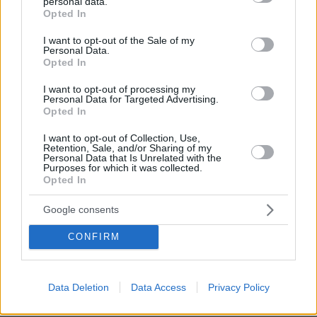
personal data.
grant or deny consent to Google and its third-party tags to
Opted In
Πέθανε το άσπρο κουτάβι που
use your data for below specified purposes in below Google
συμβίωνε με αγέλη λύκων στην
consent section.
I want to opt-out of the Sale of my
Κεντρική Μακεδονία: Καλό ταξίδι
Personal Data.
μικρέ, δείτε βίντεο
Opted In
202
06.08.2026, 16:39
I want to opt-out of processing my
Personal Data for Targeted Advertising.
Opted In
I want to opt-out of Collection, Use,
Retention, Sale, and/or Sharing of my
Games
Personal Data that Is Unrelated with the
Purposes for which it was collected.
Opted In
Google consents
CONFIRM
Northern Heights
Candy Bub
Cut The Rope
Data Deletion
Data Access
Privacy Policy