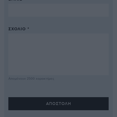
ΣΧΌΛΙΟ *
Απομένουν
2500
χαρακτήρες