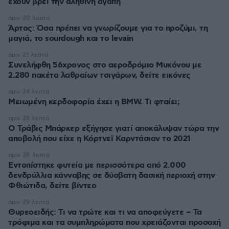
έχουν βρει την αληθινή αγάπη
πριν 20 λεπτά
Άρτος: Όσα πρέπει να γνωρίζουμε για το προζύμι, τη
μαγιά, το sourdough και το levain
πριν 21 λεπτά
Συνελήφθη 56χρονος στο αεροδρόμιο Μυκόνου με
2.280 πακέτα λαθραίων τσιγάρων, δείτε εικόνες
πριν 24 λεπτά
Μειωμένη κερδοφορία έχει η BMW. Τι φταίει;
πριν 26 λεπτά
O Τράβις Μπάρκερ εξήγησε γιατί αποκάλυψαν τώρα την
αποβολή που είχε η Κόρτνεϊ Καρντάσιαν το 2021
πριν 28 λεπτά
Εντοπίστηκε φυτεία με περισσότερα από 2.000
δενδρύλλια κάνναβης σε δύσβατη δασική περιοχή στην
Φθιώτιδα, δείτε βίντεο
πριν 29 λεπτά
Θυρεοειδής: Τι να τρώτε και τι να αποφεύγετε – Τα
τρόφιμα και τα συμπληρώματα που χρειάζονται προσοχή