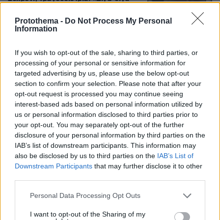
θα το ξεπεράσεις» της έλεγαν από τη
μπάντα της
Protothema -
Do Not Process My Personal
Information
75
07.08.2026, 07:16
If you wish to opt-out of the sale, sharing to third parties, or
processing of your personal or sensitive information for
Προθεσμία για να απολογηθεί την
targeted advertising by us, please use the below opt-out
Τρίτη έλαβε η 46χρονη που
κατηγορείται για την επίθεση στη
section to confirm your selection. Please note that after your
Marfin - «Είναι αθώα» λέει ο
opt-out request is processed you may continue seeing
συνήγορός της
interest-based ads based on personal information utilized by
us or personal information disclosed to third parties prior to
127
07.08.2026, 11:41
your opt-out. You may separately opt-out of the further
disclosure of your personal information by third parties on the
IAB’s list of downstream participants. This information may
Αναστέλλεται η λειτουργία του
also be disclosed by us to third parties on the
IAB’s List of
αιολικού πάρκου στη Βοιωτία λόγω της
Downstream Participants
that may further disclose it to other
μεγάλης πυρκαγιάς, προφυλακίστηκαν
third parties.
οι τρεις κατηγορούμενοι
Please note that this website/app uses one or more Google
24
07.08.2026, 11:44
Personal Data Processing Opt Outs
services and may gather and store information including but
not limited to your visit or usage behaviour. You may click to
I want to opt-out of the Sharing of my