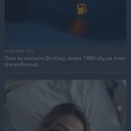
06.08.2026, 19:12
Ποιο αυτοκίνητο βενζίνης έκανε 1.980 χλμ με έναν
ανεφοδιασμό;