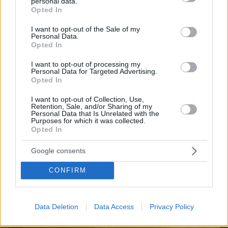
personal data.
grant or deny consent to Google and its third-party tags to
Opted In
use your data for below specified purposes in below Google
consent section.
I want to opt-out of the Sale of my
Personal Data.
Opted In
I want to opt-out of processing my
Personal Data for Targeted Advertising.
Opted In
I want to opt-out of Collection, Use,
Retention, Sale, and/or Sharing of my
Personal Data that Is Unrelated with the
Purposes for which it was collected.
Opted In
06.08.2026, 19:12
Google consents
Ποιο αυτοκίνητο βενζίνης έκανε 1.980 χλμ με έναν
ανεφοδιασμό;
CONFIRM
Data Deletion
Data Access
Privacy Policy