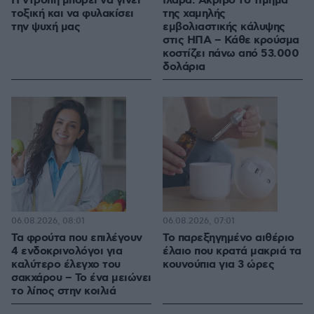
Η ντροπή μπορεί να γίνει
Ιλαρά: Ακριβό το τίμημα
τοξική και να φυλακίσει
της χαμηλής
την ψυχή μας
εμβολιαστικής κάλυψης
στις ΗΠΑ – Κάθε κρούσμα
κοστίζει πάνω από 53.000
δολάρια
06.08.2026, 08:01
06.08.2026, 07:01
Τα φρούτα που επιλέγουν
Το παρεξηγημένο αιθέριο
4 ενδοκρινολόγοι για
έλαιο που κρατά μακριά τα
καλύτερο έλεγχο του
κουνούπια για 3 ώρες
σακχάρου – Το ένα μειώνει
το λίπος στην κοιλιά