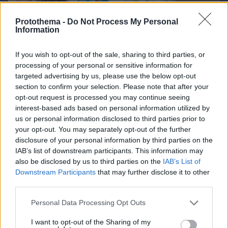
Protothema -
Do Not Process My Personal
Information
If you wish to opt-out of the sale, sharing to third parties, or
processing of your personal or sensitive information for
targeted advertising by us, please use the below opt-out
section to confirm your selection. Please note that after your
06.08.2026, 08:01
opt-out request is processed you may continue seeing
Τα φρούτα που επιλέγουν 4 ενδοκρινολόγοι για
interest-based ads based on personal information utilized by
καλύτερο έλεγχο του σακχάρου – Το ένα μειώνει
us or personal information disclosed to third parties prior to
το λίπος στην κοιλιά
your opt-out. You may separately opt-out of the further
disclosure of your personal information by third parties on the
IAB’s list of downstream participants. This information may
also be disclosed by us to third parties on the
IAB’s List of
Downstream Participants
that may further disclose it to other
third parties.
Please note that this website/app uses one or more Google
Personal Data Processing Opt Outs
services and may gather and store information including but
not limited to your visit or usage behaviour. You may click to
I want to opt-out of the Sharing of my