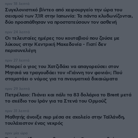
πριν 18 λεπτά
Συγκλονιστικό βίντεο από χειρουργείο την ώρα του
σεισμού των 7,1R στην Ιαπωνία: Τα πάντα κλυδωνίζονται,
δύο προσπάθησαν να προστατεύσουν τον ασθενή
πριν 24 λεπτά
Οι τελευταίες ημέρες του κουταβιού που ζούσε με
λύκους στην Κεντρική Μακεδονία - Γιατί δεν
περισυνελέγη
πριν 27 λεπτά
Μπορεί ο γιος του Χατζιδάκι να απαγορεύσει στον
Μητσιά να τραγουδάει τον «Γιάννη τον φονιά»; Πού
σταματάει ο νόμος για τα πνευματικά δικαιώματα
πριν 29 λεπτά
Πετρέλαιο: Πιάνει και πάλι τα 83 δολάρια το Brent μετά
το σχέδιο του Ιράν για τα Στενά του Ορμούζ
πριν 31 λεπτά
Μαθητής άνοιξε πυρ μέσα σε σχολείο στην Ταϊλάνδη,
τουλάχιστον ένας νεκρός
πριν μία ώρα