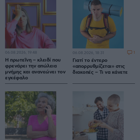
06.08.2026, 19:48
1
06.08.2026, 18:31
Η πρωτεΐνη – κλειδί που
Γιατί το έντερο
φρενάρει την απώλεια
«απορρυθμίζεται» στις
μνήμης και ανανεώνει τον
διακοπές – Τι να κάνετε
εγκέφαλο