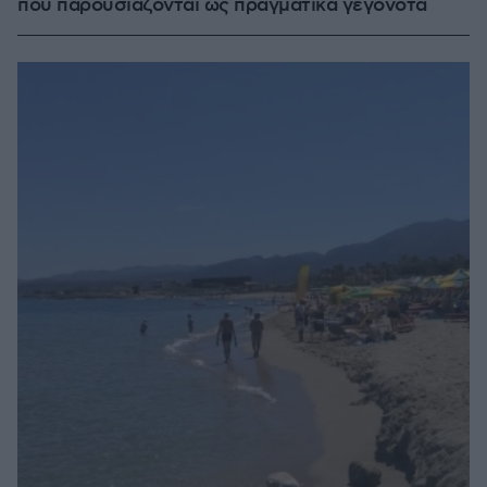
που παρουσιάζονται ως πραγματικά γεγονότα