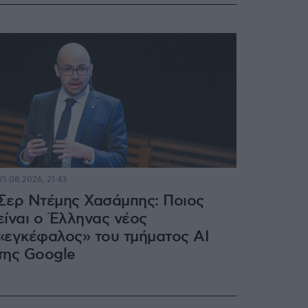
05.08.2026, 21:43
Σερ Ντέμης Χασάμπης: Ποιος
είναι ο Έλληνας νέος
«εγκέφαλος» του τμήματος AI
της Google