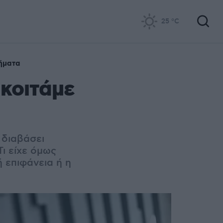
25
°C
ήματα
 κοιτάμε
 διαβάσει
ι είχε όμως
 επιφάνεια ή η