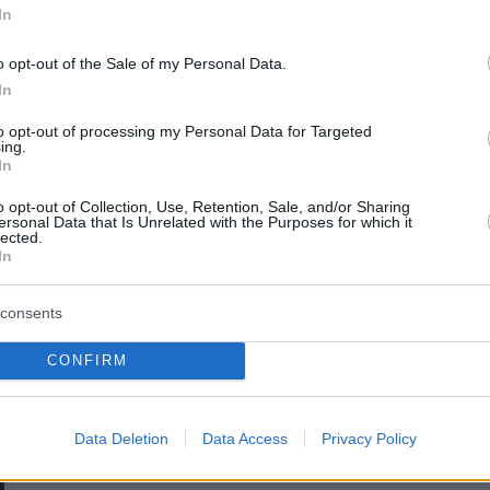
πριν 42 λεπτά
In
Το παρεξηγημένο αιθέριο έλαιο πο
κρατά μακριά τα κουνούπια για 3
ς όπως δεν τον
o opt-out of the Sale of my Personal Data.
ώρες
 οι πιο λεπτομερείς
In
ουν καταγραφεί
πριν 43 λεπτά
to opt-out of processing my Personal Data for Targeted
Η ντομάτα στο μικροσκόπιο: Τι
ing.
συμβαίνει όταν την αλατίζουμε;
In
αν τον ουρανό στη
πριν μία ώρα
o opt-out of Collection, Use, Retention, Sale, and/or Sharing
οιάζει με μια από
Φωτιά στο Λασίθι, κοντά στον
ersonal Data that Is Unrelated with the Purposes for which it
ς του Φαραώ»
lected.
οικισμό Καρύδι, 112 για ετοιμότητα
In
ΤΙΣ ΕΙΔΗΣΕΙΣ
consents
CONFIRM
Data Deletion
Data Access
Privacy Policy
Η