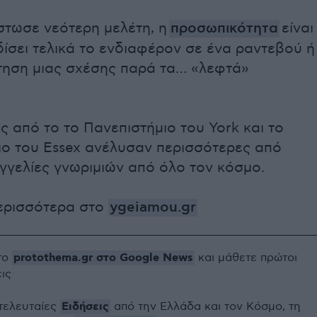
στωσε νεότερη μελέτη, η
προσωπικότητα
είναι
ίσει τελικά το ενδιαφέρον σε ένα ραντεβού ή
τηση μιας σχέσης παρά τα… «λεφτά»
ς από το το Πανεπιστήμιο του York και το
ιο του Essex ανέλυσαν περισσότερες από
γγελίες γνωριμιών από όλο τον κόσμο.
ερισσότερα στο
ygeiamou.gr
protothema.gr στο Google News
το
και μάθετε πρώτοι
εις
Ειδήσεις
 τελευταίες
από την Ελλάδα και τον Κόσμο, τη