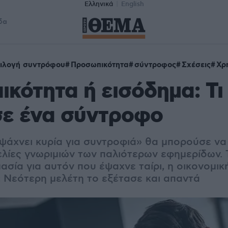
Ελληνικά
English
δα
ιλογή συντρόφου
Προσωπικότητα
σύντροφος
Σχέσεις
Χρ
κότητα ή εισόδημα: Τι
σε ένα σύντροφο
ψάχνει κυρία για συντροφιά» θα μπορούσε να
λίες γνωριμιών των παλιότερων εφημερίδων. Τ
σία για αυτόν που έψαχνε ταίρι, η οικονομική
 Νεότερη μελέτη το εξέτασε και απαντά