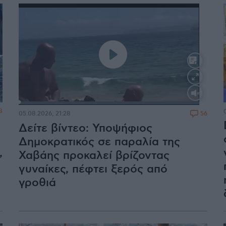
Loaded
:
100.00%
8
56
05.08.2026, 21:28
Δείτε βίντεο: Υποψήφιος
Δημοκρατικός σε παραλία της
,
Χαβάης προκαλεί βρίζοντας
γυναίκες, πέφτει ξερός από
γροθιά