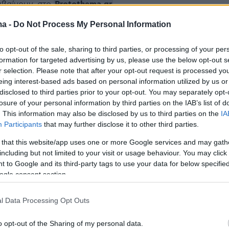
Protothema.gr
μβαίνουν, στο
ma -
Do Not Process My Personal Information
Ειδήσεις
Δημοφιλή
Σχολιασμέν
to opt-out of the sale, sharing to third parties, or processing of your per
ΗΣΕΩΝ
formation for targeted advertising by us, please use the below opt-out s
r selection. Please note that after your opt-out request is processed y
γράφουν για το βίντεο από το
eing interest-based ads based on personal information utilized by us or
me, μία από τις
Νταγκεστάν
disclosed to third parties prior to your opt-out. You may separately opt-
ες της Λευκάδας
losure of your personal information by third parties on the IAB’s list of
πριν 34 λεπτά
. This information may also be disclosed by us to third parties on the
IA
Στην Ελλάδα φθάνει σήμερα η
Participants
that may further disclose it to other third parties.
46χρονη από τη Βρετανία που
ο μάτι τα κοράλλια
κατηγορείται για τον εμπρησμό στ
 Το μπλόκο στη
 that this website/app uses one or more Google services and may gath
Marfin
οσμήματα
including but not limited to your visit or usage behaviour. You may click 
και η καταστροφή
 to Google and its third-party tags to use your data for below specifi
πριν 41 λεπτά
χρυσού»
Νέα καρφιά Αυγερινού για την
ogle consent section.
Καρυστιανού: Kάποιοι ονειρεύοντα
βουλευτικά έδρανα και
λλική σφραγίδα στο
l Data Processing Opt Outs
συνωμοσίες, η δημοκρατία θα τους
ας-Κύπρου: Η
χαλάσει το όνειρο
μασία της εμπλοκής
o opt-out of the Sharing of my personal data.