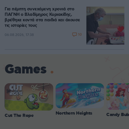
Για πέμπτη συνεχόμενη χρονιά στο
ΠΑΓΝΗ ο Βλαδίμηρος Κυριακίδης,
βρέθηκε κοντά στα παιδιά και άκουσε
τις ιστορίες τους
10
06.08.2026, 17:38
Games
Northern Heights
Candy Bub
Cut The Rope