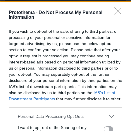
Protothema -
Do Not Process My Personal
Information
If you wish to opt-out of the sale, sharing to third parties, or
processing of your personal or sensitive information for
targeted advertising by us, please use the below opt-out
section to confirm your selection. Please note that after your
06.08.2026, 19:12
opt-out request is processed you may continue seeing
Ποιο αυτοκίνητο βενζίνης έκανε 1.980 χλμ με έναν
interest-based ads based on personal information utilized by
ανεφοδιασμό;
us or personal information disclosed to third parties prior to
your opt-out. You may separately opt-out of the further
disclosure of your personal information by third parties on the
IAB’s list of downstream participants. This information may
also be disclosed by us to third parties on the
IAB’s List of
Downstream Participants
that may further disclose it to other
third parties.
Please note that this website/app uses one or more Google
Personal Data Processing Opt Outs
services and may gather and store information including but
not limited to your visit or usage behaviour. You may click to
I want to opt-out of the Sharing of my