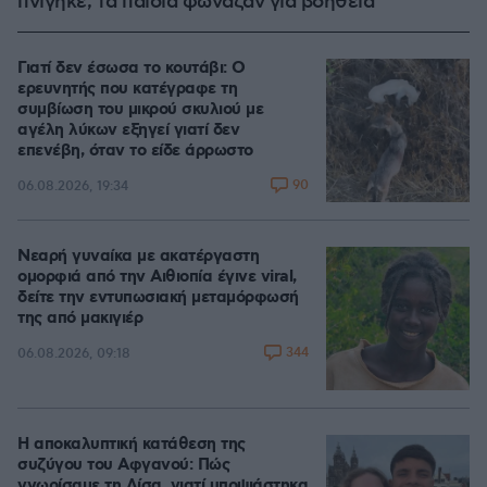
πνίγηκε, τα παιδιά φώναζαν για βοήθεια
Γιατί δεν έσωσα το κουτάβι: Ο
ερευνητής που κατέγραφε τη
συμβίωση του μικρού σκυλιού με
αγέλη λύκων εξηγεί γιατί δεν
επενέβη, όταν το είδε άρρωστο
90
06.08.2026, 19:34
Νεαρή γυναίκα με ακατέργαστη
ομορφιά από την Αιθιοπία έγινε viral,
δείτε την εντυπωσιακή μεταμόρφωσή
της από μακιγιέρ
344
06.08.2026, 09:18
Η αποκαλυπτική κατάθεση της
συζύγου του Αφγανού: Πώς
γνωρίσαμε τη Λίσα, γιατί υποψιάστηκα