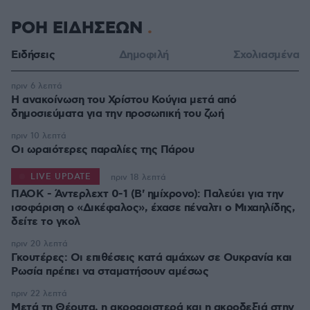
ΡΟΗ ΕΙΔΗΣΕΩΝ
Ειδήσεις
Δημοφιλή
Σχολιασμένα
πριν 6 λεπτά
Η ανακοίνωση του Χρίστου Κούγια μετά από
δημοσιεύματα για την προσωπική του ζωή
πριν 10 λεπτά
Οι ωραιότερες παραλίες της Πάρου
LIVE UPDATE
πριν 18 λεπτά
ΠΑΟΚ - Άντερλεχτ 0-1 (Β' ημίχρονο): Παλεύει για την
ισοφάριση ο «Δικέφαλος», έχασε πέναλτι ο Μιχαηλίδης,
πριν 20 λεπτά
Γκουτέρες: Οι επιθέσεις κατά αμάχων σε Ουκρανία και
Ρωσία πρέπει να σταματήσουν αμέσως
πριν 22 λεπτά
Μετά τη Θέουτα, η ακροαριστερά και η ακροδεξιά στην