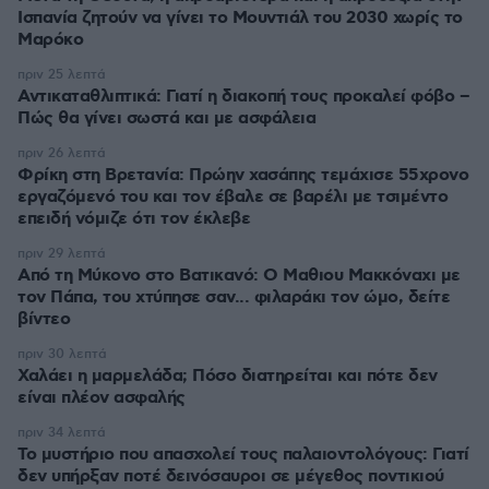
Ισπανία ζητούν να γίνει το Μουντιάλ του 2030 χωρίς το
Μαρόκο
πριν 25 λεπτά
Αντικαταθλιπτικά: Γιατί η διακοπή τους προκαλεί φόβο –
Πώς θα γίνει σωστά και με ασφάλεια
πριν 26 λεπτά
Φρίκη στη Βρετανία: Πρώην χασάπης τεμάχισε 55χρονο
εργαζόμενό του και τον έβαλε σε βαρέλι με τσιμέντο
επειδή νόμιζε ότι τον έκλεβε
πριν 29 λεπτά
Από τη Μύκονο στο Βατικανό: Ο Μαθιου Μακκόναχι με
τον Πάπα, του χτύπησε σαν... φιλαράκι τον ώμο, δείτε
βίντεο
πριν 30 λεπτά
Χαλάει η μαρμελάδα; Πόσο διατηρείται και πότε δεν
είναι πλέον ασφαλής
πριν 34 λεπτά
Το μυστήριο που απασχολεί τους παλαιοντολόγους: Γιατί
δεν υπήρξαν ποτέ δεινόσαυροι σε μέγεθος ποντικιού