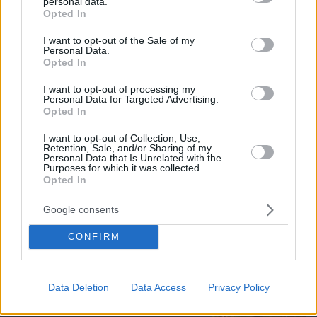
personal data.
grant or deny consent to Google and its third-party tags to
Opted In
use your data for below specified purposes in below Google
consent section.
I want to opt-out of the Sale of my
Personal Data.
Opted In
I want to opt-out of processing my
Personal Data for Targeted Advertising.
Opted In
I want to opt-out of Collection, Use,
Retention, Sale, and/or Sharing of my
Personal Data that Is Unrelated with the
Purposes for which it was collected.
Opted In
06.08.2026, 17:31
Αφροδίτη στον Ζυγό από σήμερα: Τα τυχερά
Google consents
ζώδια
CONFIRM
11 επιβλητικά μοναστήρια σε νησιά της
Ελλάδας
Data Deletion
Data Access
Privacy Policy
17.06.2026, 22:51