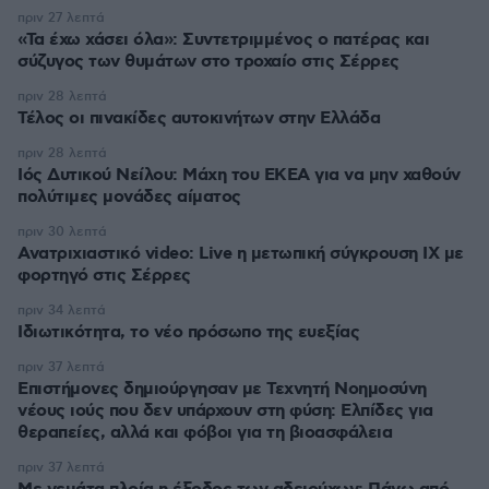
πριν 27 λεπτά
«Τα έχω χάσει όλα»: Συντετριμμένος ο πατέρας και
σύζυγος των θυμάτων στο τροχαίο στις Σέρρες
πριν 28 λεπτά
Τέλος οι πινακίδες αυτοκινήτων στην Ελλάδα
πριν 28 λεπτά
Ιός Δυτικού Νείλου: Μάχη του ΕΚΕΑ για να μην χαθούν
πολύτιμες μονάδες αίματος
πριν 30 λεπτά
Ανατριχιαστικό video: Live η μετωπική σύγκρουση ΙΧ με
φορτηγό στις Σέρρες
πριν 34 λεπτά
Ιδιωτικότητα, το νέο πρόσωπο της ευεξίας
πριν 37 λεπτά
Επιστήμονες δημιούργησαν με Τεχνητή Νοημοσύνη
νέους ιούς που δεν υπάρχουν στη φύση: Ελπίδες για
θεραπείες, αλλά και φόβοι για τη βιοασφάλεια
πριν 37 λεπτά