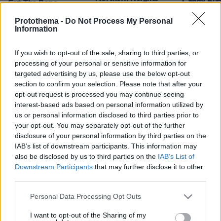
Candy Bub
Cut The Rope
Protothema -
Do Not Process My Personal
Information
ΔΕΙΤΕ ΟΛΑ ΤΑ GAMES
Best of Network
If you wish to opt-out of the sale, sharing to third parties, or
processing of your personal or sensitive information for
targeted advertising by us, please use the below opt-out
section to confirm your selection. Please note that after your
opt-out request is processed you may continue seeing
interest-based ads based on personal information utilized by
us or personal information disclosed to third parties prior to
your opt-out. You may separately opt-out of the further
disclosure of your personal information by third parties on the
IAB’s list of downstream participants. This information may
also be disclosed by us to third parties on the
IAB’s List of
Downstream Participants
that may further disclose it to other
third parties.
Please note that this website/app uses one or more Google
Personal Data Processing Opt Outs
services and may gather and store information including but
not limited to your visit or usage behaviour. You may click to
I want to opt-out of the Sharing of my