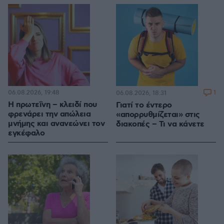
06.08.2026, 19:48
1
06.08.2026, 18:31
Η πρωτεΐνη – κλειδί που
Γιατί το έντερο
φρενάρει την απώλεια
«απορρυθμίζεται» στις
μνήμης και ανανεώνει τον
διακοπές – Τι να κάνετε
εγκέφαλο