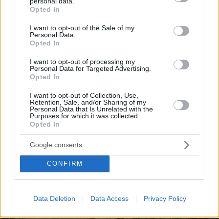
personal data.
grant or deny consent to Google and its third-party tags to
Opted In
use your data for below specified purposes in below Google
consent section.
I want to opt-out of the Sale of my
Personal Data.
Opted In
07.08.2026, 08:32
I want to opt-out of processing my
Personal Data for Targeted Advertising.
Τα φρούτα που επιλέγουν 4 ενδοκρινολόγοι για
Opted In
καλύτερο έλεγχο του σακχάρου – Το ένα μειώνει
το λίπος στην κοιλιά
I want to opt-out of Collection, Use,
Retention, Sale, and/or Sharing of my
Personal Data that Is Unrelated with the
Purposes for which it was collected.
Opted In
Google consents
CONFIRM
Data Deletion
Data Access
Privacy Policy