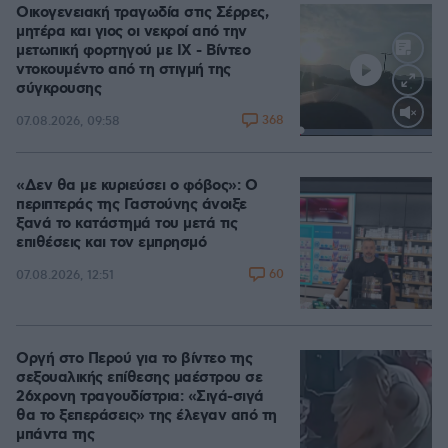
Οικογενειακή τραγωδία στις Σέρρες,
μητέρα και γιος οι νεκροί από την
μετωπική φορτηγού με ΙΧ - Βίντεο
ντοκουμέντο από τη στιγμή της
σύγκρουσης
368
07.08.2026, 09:58
Loaded
:
100.00%
«Δεν θα με κυριεύσει ο φόβος»: Ο
περιπτεράς της Γαστούνης άνοιξε
ξανά το κατάστημά του μετά τις
επιθέσεις και τον εμπρησμό
60
07.08.2026, 12:51
Οργή στο Περού για το βίντεο της
σεξουαλικής επίθεσης μαέστρου σε
26χρονη τραγουδίστρια: «Σιγά-σιγά
θα το ξεπεράσεις» της έλεγαν από τη
μπάντα της