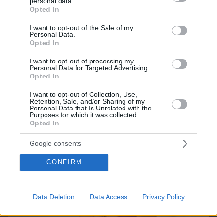
Games
personal data.
grant or deny consent to Google and its third-party tags to
Opted In
use your data for below specified purposes in below Google
consent section.
I want to opt-out of the Sale of my
Personal Data.
Opted In
I want to opt-out of processing my
Personal Data for Targeted Advertising.
Northern Heights
Candy Bub
Opted In
Cut The Rope
I want to opt-out of Collection, Use,
Retention, Sale, and/or Sharing of my
Personal Data that Is Unrelated with the
ΔΕΙΤΕ ΟΛΑ ΤΑ GAMES
Purposes for which it was collected.
Opted In
Best of Network
Google consents
CONFIRM
Data Deletion
Data Access
Privacy Policy