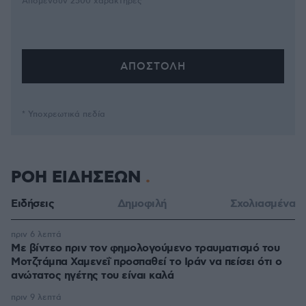
Απομένουν
2500
χαρακτήρες
* Υποχρεωτικά πεδία
ΡΟΗ ΕΙΔΗΣΕΩΝ
Ειδήσεις
Δημοφιλή
Σχολιασμένα
πριν 6 λεπτά
Με βίντεο πριν τον φημολογούμενο τραυματισμό του
Μοτζτάμπα Χαμενεΐ προσπαθεί το Ιράν να πείσει ότι ο
ανώτατος ηγέτης του είναι καλά
πριν 9 λεπτά