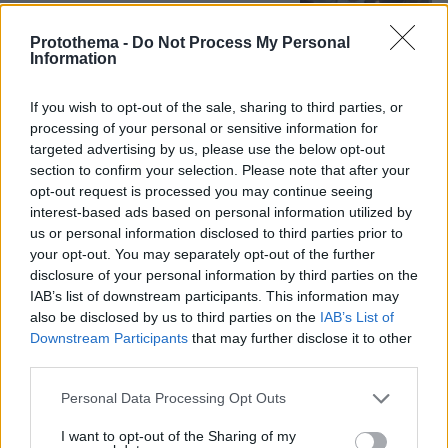
Protothema -
Do Not Process My Personal
Information
Η Κλέλια Ανδριολάτου έκανε γιόγκα
δίπλα στον Αχέροντα, δείτε βίντεο
If you wish to opt-out of the sale, sharing to third parties, or
18
09.08.2026, 15:22
processing of your personal or sensitive information for
targeted advertising by us, please use the below opt-out
section to confirm your selection. Please note that after your
opt-out request is processed you may continue seeing
interest-based ads based on personal information utilized by
us or personal information disclosed to third parties prior to
Νεαρός Παλαιστίνιος κλείδωσε
your opt-out. You may separately opt-out of the further
ανήλικη στο σπίτι του στα Χανιά, την
disclosure of your personal information by third parties on the
έσωσαν οι φωνές της
IAB’s list of downstream participants. This information may
115
09.08.2026, 10:38
also be disclosed by us to third parties on the
IAB’s List of
Downstream Participants
that may further disclose it to other
third parties.
Please note that this website/app uses one or more Google
Personal Data Processing Opt Outs
services and may gather and store information including but
not limited to your visit or usage behaviour. You may click to
I want to opt-out of the Sharing of my