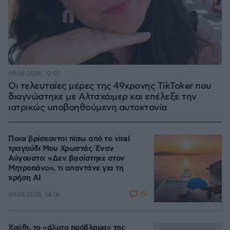
09.08.2026, 12:07
Οι τελευταίες μέρες της 49χρονης TikToker που
διαγνώστηκε με Αλτσχάιμερ και επέλεξε την
ιατρικώς υποβοηθούμενη αυτοκτονία
Ποιοι βρίσκονται πίσω από το viral
τραγούδι Μου Χρωστάς Έναν
Αύγουστο: «Δεν βασίστηκε στον
Μητροπάνο», τι απαντάνε για τη
χρήση AI
15
09.08.2026, 14:18
Χούθι, το «άλυτο πρόβλημα» της