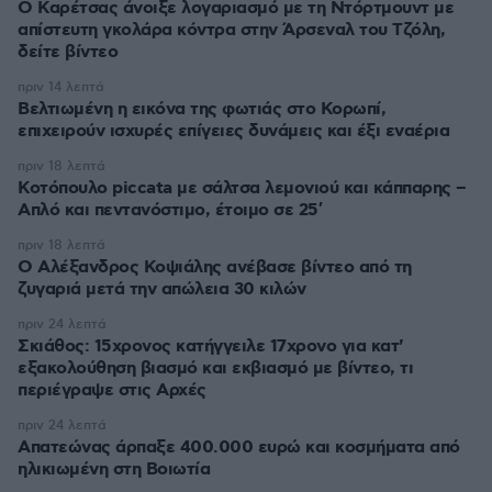
Ο Καρέτσας άνοιξε λογαριασμό με τη Ντόρτμουντ με
απίστευτη γκολάρα κόντρα στην Άρσεναλ του Τζόλη,
δείτε βίντεο
πριν 14 λεπτά
Βελτιωμένη η εικόνα της φωτιάς στο Κορωπί,
επιχειρούν ισχυρές επίγειες δυνάμεις και έξι εναέρια
πριν 18 λεπτά
Κοτόπουλο piccata με σάλτσα λεμονιού και κάππαρης –
Απλό και πεντανόστιμο, έτοιμο σε 25′
πριν 18 λεπτά
Ο Αλέξανδρος Κοψιάλης ανέβασε βίντεο από τη
ζυγαριά μετά την απώλεια 30 κιλών
πριν 24 λεπτά
Σκιάθος: 15χρονος κατήγγειλε 17χρονο για κατ'
εξακολούθηση βιασμό και εκβιασμό με βίντεο, τι
περιέγραψε στις Αρχές
πριν 24 λεπτά
Απατεώνας άρπαξε 400.000 ευρώ και κοσμήματα από
ηλικιωμένη στη Βοιωτία