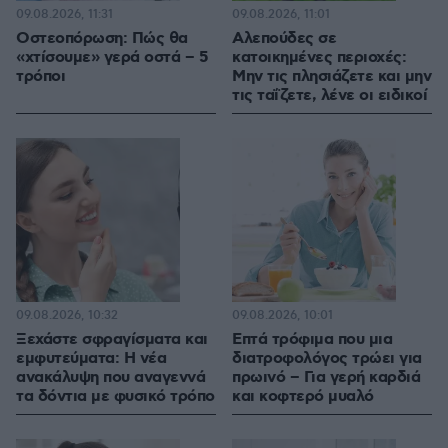
09.08.2026, 11:31
09.08.2026, 11:01
Οστεοπόρωση: Πώς θα
Αλεπούδες σε
«χτίσουμε» γερά οστά – 5
κατοικημένες περιοχές:
τρόποι
Μην τις πλησιάζετε και μην
τις ταΐζετε, λένε οι ειδικοί
09.08.2026, 10:32
09.08.2026, 10:01
Ξεχάστε σφραγίσματα και
Επτά τρόφιμα που μια
εμφυτεύματα: Η νέα
διατροφολόγος τρώει για
ανακάλυψη που αναγεννά
πρωινό – Για γερή καρδιά
τα δόντια με φυσικό τρόπο
και κοφτερό μυαλό