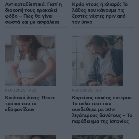
Αντικαταθλιπτικά: Γιατί η
Κρύο ντους ή χλιαρό; Το
διακοπή τους προκαλεί
λάθος που κάνουμε τις
φόβο – Πώς θα γίνει
ζεστές νύχτες πριν από
σωστά και με ασφάλεια
τον ύπνο
07.08.2026, 19:22
07.08.2026, 18:31
Κοιλιακό λίπος: Πέντε
Καρκίνος παχέος εντέρου:
τρόποι που το
Το απλό τεστ που
εξαφανίζουν
συνδέθηκε με 50%
λιγότερους θανάτους – Το
παράδειγμα της Ισπανίας