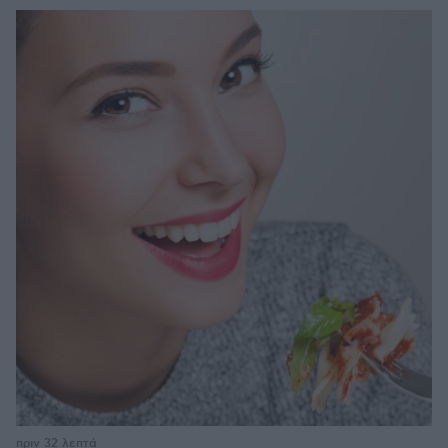
πριν 32 λεπτά