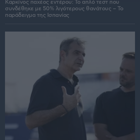
Καρκίνος παχέος εντέρου: Το απλό τεστ που
συνδέθηκε με 50% λιγότερους θανάτους – Το
παράδειγμα της Ισπανίας