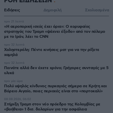
ΡΟΗ ΕΙΔΗΣΕΩΝ
Ειδήσεις
Δημοφιλή
Σχολιασμένα
πριν 21 λεπτά
«Η αεροπορική ισχύς έχει όρια»: Ο κορυφαίος
στρατηγός του Τραμπ «ψάχνει έξοδο» από τον πόλεμο
με το Ιράν, λέει το CNN
πριν 32 λεπτά
Χοληστερόλη: Πέντε κινήσεις ματ για να την ρίξετε
χαμηλά
πριν 32 λεπτά
Πεινάτε αλλά δεν έχετε χρόνο; Γρήγορες συνταγές με 5
υλικά
πριν μία ώρα
Πολύ υψηλός κίνδυνος πυρκαγιάς σήμερα σε Κρήτη και
Βόρειο Αιγαίο, ποιες περιοχές είναι στο «πορτοκαλί»
08.08.2026, 06:02
Στήριξη Τραμπ στον νέο πρόεδρο της Κολομβίας με
«βοήθεια» 1 δισ. δολαρίων για την ασφάλεια