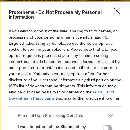
το χρειαστούν οι ίδιοι
Protothema -
Do Not Process My Personal
33
07.08.2026, 21:54
Information
If you wish to opt-out of the sale, sharing to third parties, or
processing of your personal or sensitive information for
Games
targeted advertising by us, please use the below opt-out
section to confirm your selection. Please note that after your
opt-out request is processed you may continue seeing
interest-based ads based on personal information utilized by
us or personal information disclosed to third parties prior to
your opt-out. You may separately opt-out of the further
disclosure of your personal information by third parties on the
IAB’s list of downstream participants. This information may
Northern Heights
Candy Bub
Cut The Rope
also be disclosed by us to third parties on the
IAB’s List of
Downstream Participants
that may further disclose it to other
third parties.
ΔΕΙΤΕ ΟΛΑ ΤΑ GAMES
Please note that this website/app uses one or more Google
Personal Data Processing Opt Outs
Best of Network
services and may gather and store information including but
not limited to your visit or usage behaviour. You may click to
I want to opt-out of the Sharing of my