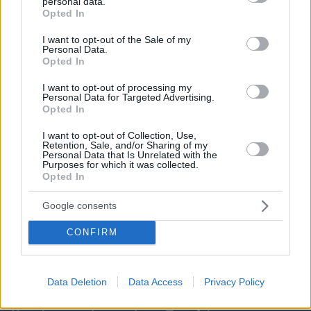
personal data.
grant or deny consent to Google and its third-party tags to
Opted In
use your data for below specified purposes in below Google
consent section.
I want to opt-out of the Sale of my
Personal Data.
Opted In
I want to opt-out of processing my
Personal Data for Targeted Advertising.
Opted In
I want to opt-out of Collection, Use,
Retention, Sale, and/or Sharing of my
Personal Data that Is Unrelated with the
Purposes for which it was collected.
Opted In
Google consents
CONFIRM
Data Deletion
Data Access
Privacy Policy
07.08.2026, 18:31