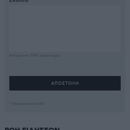
ΣΧΌΛΙΟ *
Απομένουν
2500
χαρακτήρες
* Υποχρεωτικά πεδία