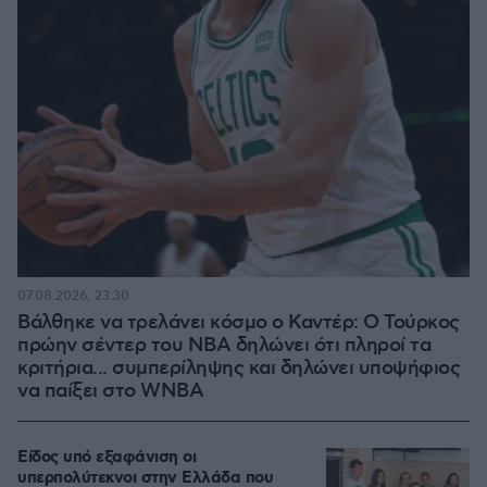
07.08.2026, 23:30
Βάλθηκε να τρελάνει κόσμο ο Καντέρ: Ο Τούρκος
πρώην σέντερ του NBA δηλώνει ότι πληροί τα
κριτήρια... συμπερίληψης και δηλώνει υποψήφιος
να παίξει στο WNBA
Είδος υπό εξαφάνιση οι
υπερπολύτεκνοι στην Ελλάδα που