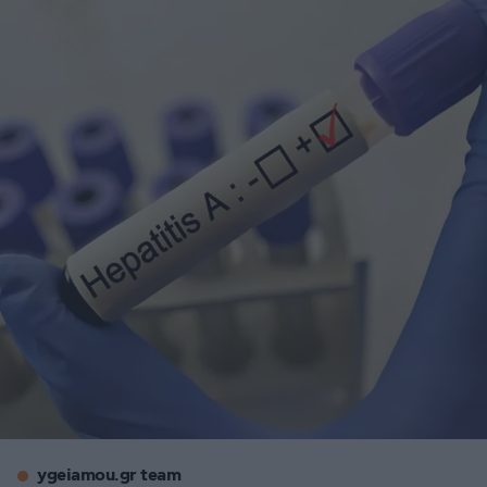
ygeiamou.gr team