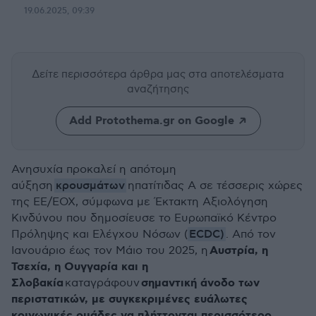
19.06.2025, 09:39
Δείτε περισσότερα άρθρα μας
στα αποτελέσματα
αναζήτησης
Add Protothema.gr on Google
Ανησυχία προκαλεί η απότομη
κρουσμάτων
αύξηση
ηπατίτιδας Α σε τέσσερις χώρες
της ΕΕ/ΕΟΧ, σύμφωνα με Έκτακτη Αξιολόγηση
Κινδύνου που δημοσίευσε το Ευρωπαϊκό Κέντρο
ECDC)
Πρόληψης και Ελέγχου Νόσων (
. Από τον
Αυστρία, η
Ιανουάριο έως τον Μάιο του 2025, η
Τσεχία, η Ουγγαρία και η
Σλοβακία
σημαντική άνοδο των
καταγράφουν
περιστατικών, με συγκεκριμένες ευάλωτες
κοινωνικές ομάδες να πλήττονται περισσότερο.