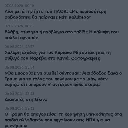
07.08.2026, 00:10
Λίσι μετά την ήττα του ΠΑΟΚ: «Με περισσότερη
σοβαρότητα θα παίρναμε κάτι καλύτερο»
07.08.2026, 00:03
Βλάβη, ατύχημα ή πρόβλημα στο ταξίδι; Η κάλυψη που
πολλοί αγνοούν
06.08.2026, 23:57
Χαλαρή έξοδος για τον Κυριάκο Μητσοτάκη και τη
σύζυγό του Μαρέβα στα Χανιά, φωτογραφίες
06.08.2026, 23:54
«Θα μπορούσε να συμβεί σύντομα»: Αισιόδοξος ξανά ο
Τραμπ για το τέλος του πολέμου με το Ιράν, «δεν
νομίζω ότι μπορούν ν' αντέξουν πολύ ακόμα»
06.08.2026, 23:43
Διακοπές στη Σίκινο
06.08.2026, 23:42
Ο Τραμπ θα απαγορεύσει τη χορήγηση υπηκοότητας στα
παιδιά αλλοδαπών που πηγαίνουν στις ΗΠΑ για να
γεννήσουν