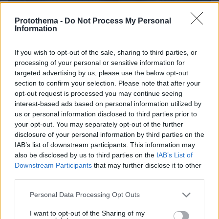
Protothema -
Do Not Process My Personal
Information
If you wish to opt-out of the sale, sharing to third parties, or
processing of your personal or sensitive information for
targeted advertising by us, please use the below opt-out
section to confirm your selection. Please note that after your
opt-out request is processed you may continue seeing
interest-based ads based on personal information utilized by
us or personal information disclosed to third parties prior to
06.08.2026, 19:12
your opt-out. You may separately opt-out of the further
Ποιο αυτοκίνητο βενζίνης έκανε 1.980 χλμ με έναν
disclosure of your personal information by third parties on the
ανεφοδιασμό;
IAB’s list of downstream participants. This information may
also be disclosed by us to third parties on the
IAB’s List of
Downstream Participants
that may further disclose it to other
third parties.
Please note that this website/app uses one or more Google
Personal Data Processing Opt Outs
services and may gather and store information including but
not limited to your visit or usage behaviour. You may click to
I want to opt-out of the Sharing of my