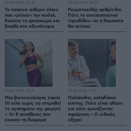
05.08.2026, 20:41
05.08.2026, 19:50
Το ταπεινό αιθέριο έλαιο
Ρευματοειδής αρθρίτιδα:
που «ρίχνει» την κοιλιά,
Πότε το ανοσοποιητικό
διώχνει το φούσκωμα και
«προδίδει» αν η θεραπεία
βοηθά στο αδυνάτισμα
θα πετύχει
05.08.2026, 18:31
05.08.2026, 17:31
Μια βιοτεχνολόγος έχασε
Πολύποδες χοληδόχου
10 κιλά χωρίς να στερηθεί
κύστης: Πότε είναι αθώοι
το αγαπημένο της φαγητό
και πότε χρειάζονται
– Οι 8 συνήθειες που
αφαίρεση – Ο ειδικός
έκαναν τη διαφορά
εξηγεί