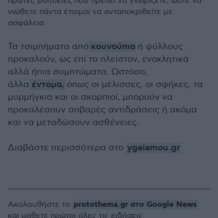
πρώτες βοήθειες που πρέπει να γνωρίζετε, ώστε να
νιώθετε πάντα έτοιμοι να ανταποκριθείτε με
ασφάλεια.
Τα τσιμπήματα από
κουνούπια
ή ψύλλους
προκαλούν, ως επί το πλείστον, ενοχλητικά
αλλά ήπια συμπτώματα. Ωστόσο,
άλλα
έντομα,
όπως οι μέλισσες, οι σφήκες, τα
μυρμήγκια και οι σκορπιοί, μπορούν να
προκαλέσουν σοβαρές αντιδράσεις ή ακόμα
και να μεταδώσουν ασθένειες.
Διαβάστε περισσότερα στο
ygeiamou.gr
protothema.gr στο Google News
Ακολουθήστε το
και μάθετε πρώτοι όλες τις ειδήσεις