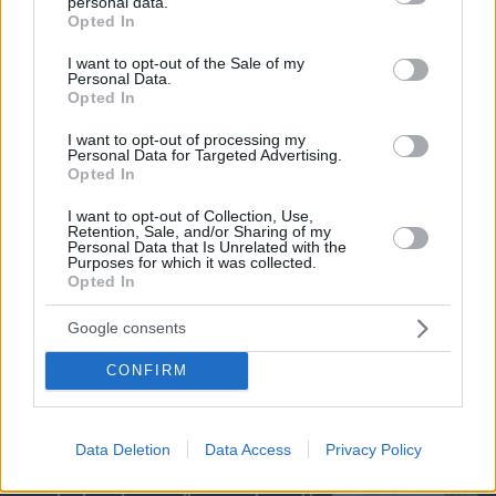
personal data.
grant or deny consent to Google and its third-party tags to
Opted In
use your data for below specified purposes in below Google
consent section.
I want to opt-out of the Sale of my
Personal Data.
Opted In
I want to opt-out of processing my
Personal Data for Targeted Advertising.
Opted In
I want to opt-out of Collection, Use,
Retention, Sale, and/or Sharing of my
Personal Data that Is Unrelated with the
Purposes for which it was collected.
Opted In
Google consents
CONFIRM
06.08.2026, 17:31
Αφροδίτη στον Ζυγό από σήμερα: Τα τυχερά
ζώδια
Data Deletion
Data Access
Privacy Policy
11 επιβλητικά μοναστήρια σε νησιά της