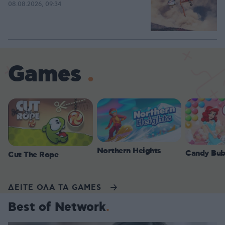
08.08.2026, 09:34
Games
Northern Heights
Candy Bub
Cut The Rope
ΔΕΙΤΕ ΟΛΑ ΤΑ GAMES
Best of Network