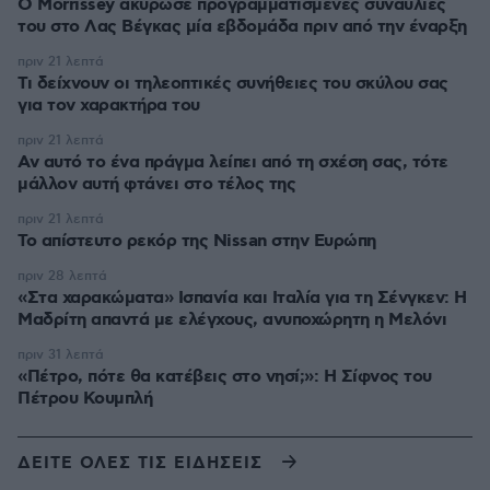
Ο Morrissey ακύρωσε προγραμματισμένες συναυλίες
του στο Λας Βέγκας μία εβδομάδα πριν από την έναρξη
πριν 21 λεπτά
Τι δείχνουν οι τηλεοπτικές συνήθειες του σκύλου σας
για τον χαρακτήρα του
πριν 21 λεπτά
Αν αυτό το ένα πράγμα λείπει από τη σχέση σας, τότε
μάλλον αυτή φτάνει στο τέλος της
πριν 21 λεπτά
Το απίστευτο ρεκόρ της Nissan στην Ευρώπη
πριν 28 λεπτά
«Στα χαρακώματα» Ισπανία και Ιταλία για τη Σένγκεν: Η
Μαδρίτη απαντά με ελέγχους, ανυποχώρητη η Μελόνι
πριν 31 λεπτά
«Πέτρο, πότε θα κατέβεις στο νησί;»: Η Σίφνος του
Πέτρου Κουμπλή
ΔΕΙΤΕ ΟΛΕΣ ΤΙΣ ΕΙΔΗΣΕΙΣ