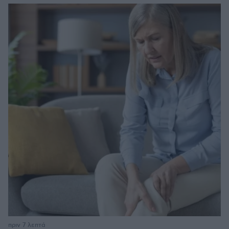
πριν 7 λεπτά