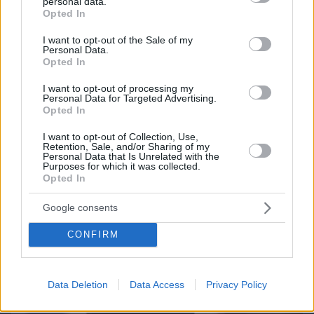
Τι θα συμβεί αν πίνουμε ένα σφηνάκι ελαιόλαδο
personal data.
grant or deny consent to Google and its third-party tags to
Opted In
κάθε μέρα – Απαντά η Λίνσει που το δοκίμασε για
use your data for below specified purposes in below Google
2 εβδομάδες
consent section.
I want to opt-out of the Sale of my
Personal Data.
Opted In
I want to opt-out of processing my
Personal Data for Targeted Advertising.
Opted In
I want to opt-out of Collection, Use,
Retention, Sale, and/or Sharing of my
Personal Data that Is Unrelated with the
Purposes for which it was collected.
Opted In
Google consents
CONFIRM
Data Deletion
Data Access
Privacy Policy