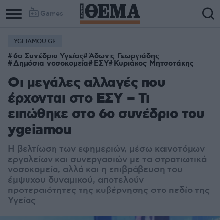
Games
YGEIAMOU.GR
Column
Column
6ο Συνέδριο Υγείας
Άδωνις Γεωργιάδης
1
2
Δημόσια νοσοκομεία
ΕΣΥ
Κυριάκος Μητσοτάκης
Οι μεγάλες αλλαγές που
έρχονται στο ΕΣΥ – Τι
ειπώθηκε στο 6ο συνέδριο του
ygeiamou
Η βελτίωση των εφημεριών, μέσω καινοτόμων
εργαλείων και συνεργασιών με τα στρατιωτικά
νοσοκομεία, αλλά και η επιβράβευση του
έμψυχου δυναμικού, αποτελούν
προτεραιότητες της κυβέρνησης στο πεδίο της
Υγείας