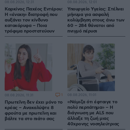
08.08.2026, 12:31
08.08.2026, 12:01
Καρκίνος Παχέος Εντέρου:
Υπουργείο Υγείας: Στέλνει
Η «ένοχη» διατροφή που
μήνυμα για ασφαλή
αυξάνει τον κίνδυνο
κολύμβηση στους άνω των
κατακόρυφα – Ποια
60 – 284 θάνατοι από
τρόφιμα προστατεύουν
πνιγμό πέρυσι
1
08.08.2026, 11:01
08.08.2026, 11:31
«Νόμιζα ότι έφταιγε το
Πρωτεΐνη δεν έχει μόνο το
πολύ περπάτημα» – Η
κρέας – Ανακαλύψτε 8
διάγνωση με ALS που
φρούτα με πρωτεΐνη και
άλλαξε τη ζωή μιας
βάλτε τα στο πιάτο σας
40χρονης νοσηλεύτριας