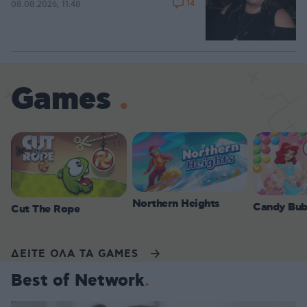
14
08.08.2026, 11:48
Games
Northern Heights
Candy Bub
Cut The Rope
ΔΕΙΤΕ ΟΛΑ ΤΑ GAMES
Best of Network