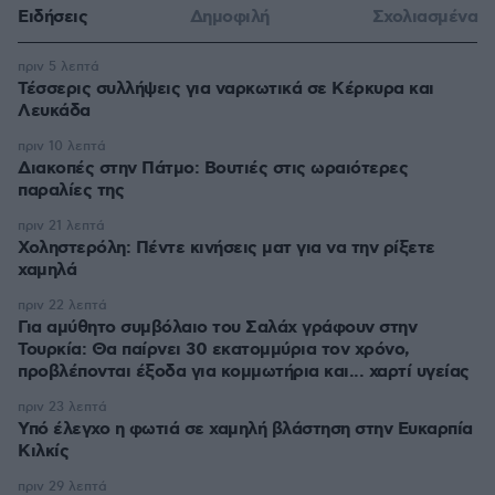
Ειδήσεις
Δημοφιλή
Σχολιασμένα
πριν 5 λεπτά
Τέσσερις συλλήψεις για ναρκωτικά σε Κέρκυρα και
Λευκάδα
πριν 10 λεπτά
Διακοπές στην Πάτμο: Βουτιές στις ωραιότερες
παραλίες της
πριν 21 λεπτά
Χοληστερόλη: Πέντε κινήσεις ματ για να την ρίξετε
χαμηλά
πριν 22 λεπτά
Για αμύθητο συμβόλαιο του Σαλάχ γράφουν στην
Τουρκία: Θα παίρνει 30 εκατομμύρια τον χρόνο,
προβλέπονται έξοδα για κομμωτήρια και... χαρτί υγείας
πριν 23 λεπτά
Υπό έλεγχο η φωτιά σε χαμηλή βλάστηση στην Ευκαρπία
Κιλκίς
πριν 29 λεπτά