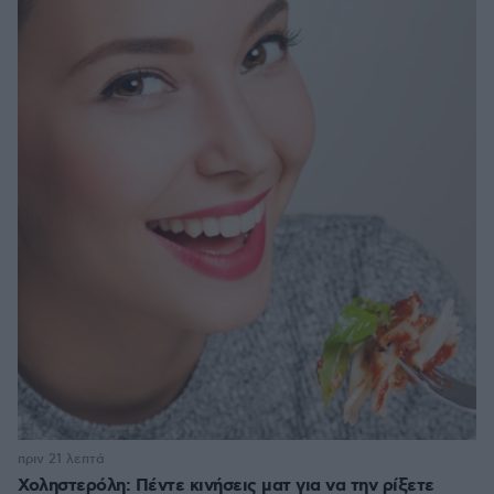
πριν 21 λεπτά
Χοληστερόλη: Πέντε κινήσεις ματ για να την ρίξετε