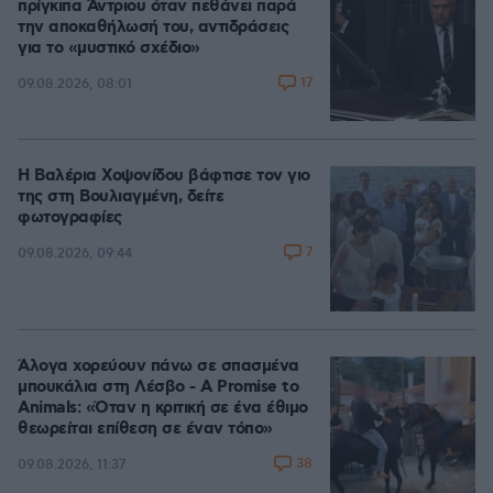
πρίγκιπα Άντριου όταν πεθάνει παρά
την αποκαθήλωσή του, αντιδράσεις
για το «μυστικό σχέδιο»
17
09.08.2026, 08:01
Η Βαλέρια Χοψονίδου βάφτισε τον γιο
της στη Βουλιαγμένη, δείτε
φωτογραφίες
7
09.08.2026, 09:44
Άλογα χορεύουν πάνω σε σπασμένα
μπουκάλια στη Λέσβο - A Promise to
Animals: «Όταν η κριτική σε ένα έθιμο
θεωρείται επίθεση σε έναν τόπο»
38
09.08.2026, 11:37