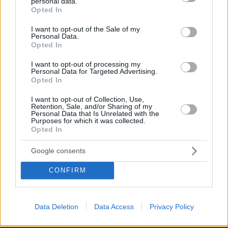
personal data.
grant or deny consent to Google and its third-party tags to
Opted In
use your data for below specified purposes in below Google
consent section.
I want to opt-out of the Sale of my
Personal Data.
Opted In
I want to opt-out of processing my
Personal Data for Targeted Advertising.
Opted In
I want to opt-out of Collection, Use,
Retention, Sale, and/or Sharing of my
Personal Data that Is Unrelated with the
Purposes for which it was collected.
Opted In
Google consents
CONFIRM
Data Deletion
Data Access
Privacy Policy