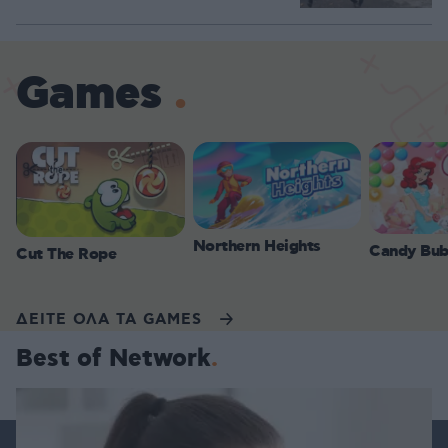
Games
Northern Heights
Candy Bub
Cut The Rope
ΔΕΙΤΕ ΟΛΑ ΤΑ GAMES
Best of Network