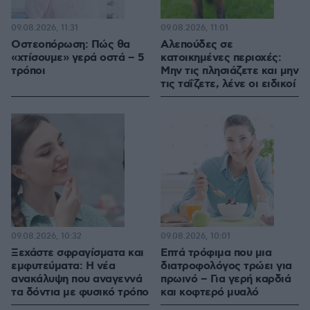
09.08.2026, 11:31
09.08.2026, 11:01
Οστεοπόρωση: Πώς θα
Αλεπούδες σε
«χτίσουμε» γερά οστά – 5
κατοικημένες περιοχές:
τρόποι
Μην τις πλησιάζετε και μην
τις ταΐζετε, λένε οι ειδικοί
09.08.2026, 10:32
09.08.2026, 10:01
Ξεχάστε σφραγίσματα και
Επτά τρόφιμα που μια
εμφυτεύματα: Η νέα
διατροφολόγος τρώει για
ανακάλυψη που αναγεννά
πρωινό – Για γερή καρδιά
τα δόντια με φυσικό τρόπο
και κοφτερό μυαλό