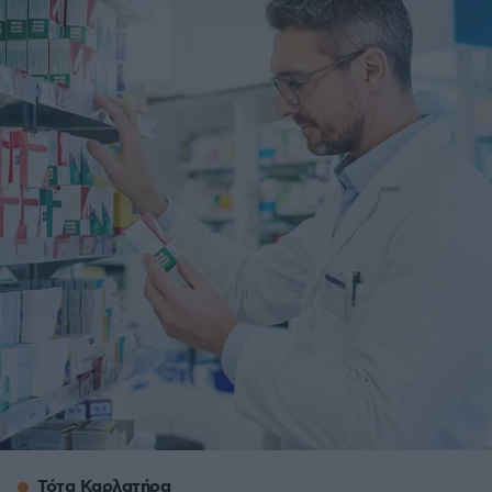
Τότα Καρλατήρα