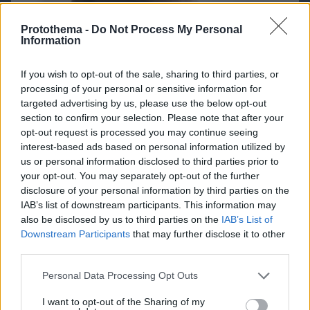
Protothema -
Do Not Process My Personal
Information
If you wish to opt-out of the sale, sharing to third parties, or
processing of your personal or sensitive information for
targeted advertising by us, please use the below opt-out
section to confirm your selection. Please note that after your
opt-out request is processed you may continue seeing
interest-based ads based on personal information utilized by
us or personal information disclosed to third parties prior to
your opt-out. You may separately opt-out of the further
disclosure of your personal information by third parties on the
IAB’s list of downstream participants. This information may
also be disclosed by us to third parties on the
IAB’s List of
Downstream Participants
that may further disclose it to other
third parties.
09.08.2026, 09:31
Please note that this website/app uses one or more Google
Ανεύρυσμα: Απλό τεστ του αντίχειρα προμηνύει
Personal Data Processing Opt Outs
services and may gather and store information including but
τον αυξημένο κίνδυνο – Γίνεται σε 1 λεπτό
not limited to your visit or usage behaviour. You may click to
I want to opt-out of the Sharing of my