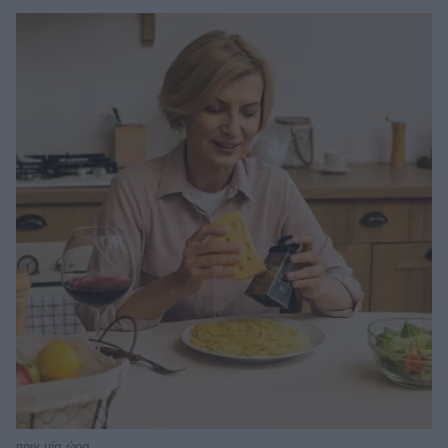
πριν μία ώρα