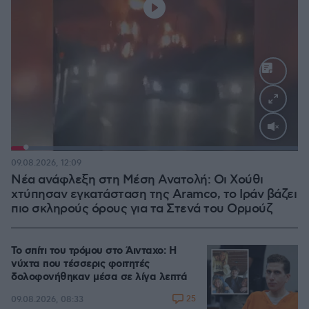
Loaded
:
100.00%
09.08.2026, 12:09
Νέα ανάφλεξη στη Μέση Ανατολή: Οι Χούθι
χτύπησαν εγκατάσταση της Aramco, το Ιράν βάζει
πιο σκληρούς όρους για τα Στενά του Ορμούζ
Το σπίτι του τρόμου στο Άινταχο: Η
νύχτα που τέσσερις φοιτητές
δολοφονήθηκαν μέσα σε λίγα λεπτά
25
09.08.2026, 08:33