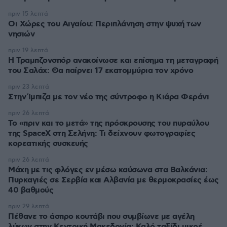
πριν 15 λεπτά
Οι Xώρες του Αιγαίου: Περιπλάνηση στην ψυχή των
νησιών
πριν 19 λεπτά
Η Τραμπζονσπόρ ανακοίνωσε και επίσημα τη μεταγραφή
του Σαλάχ: Θα παίρνει 17 εκατομμύρια τον χρόνο
πριν 23 λεπτά
Στην Ίμπιζα με τον νέο της σύντροφο η Κιάρα Φεράνι
πριν 26 λεπτά
Το «πριν και το μετά» της πρόσκρουσης του πυραύλου
της SpaceX στη Σελήνη: Τι δείχνουν φωτογραφίες
κορεατικής συσκευής
πριν 26 λεπτά
Μάχη με τις φλόγες εν μέσω καύσωνα στα Βαλκάνια:
Πυρκαγιές σε Σερβία και Αλβανία με θερμοκρασίες έως
40 βαθμούς
πριν 29 λεπτά
Πέθανε το άσπρο κουτάβι που συμβίωνε με αγέλη
λύκων στην Κεντρική Μακεδονία: Καλό ταξίδι μικρέ,