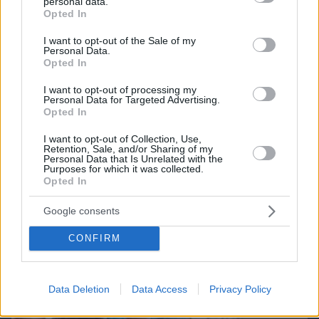
personal data.
grant or deny consent to Google and its third-party tags to
Opted In
use your data for below specified purposes in below Google
consent section.
I want to opt-out of the Sale of my
Northern Heights
Personal Data.
Candy Bub
Cut The Rope
Opted In
I want to opt-out of processing my
Personal Data for Targeted Advertising.
ΔΕΙΤΕ ΟΛΑ ΤΑ GAMES
Opted In
Best of Network
I want to opt-out of Collection, Use,
Retention, Sale, and/or Sharing of my
Personal Data that Is Unrelated with the
Purposes for which it was collected.
Opted In
Google consents
CONFIRM
Data Deletion
Data Access
Privacy Policy