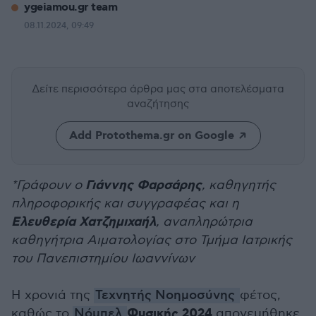
ygeiamou.gr team
08.11.2024, 09:49
Δείτε περισσότερα άρθρα μας
στα αποτελέσματα
αναζήτησης
Add Protothema.gr on Google
Γιάννης Φαρσάρης
*Γράφουν ο
, καθηγητής
πληροφορικής και συγγραφέας και η
Ελευθερία Χατζημιχαήλ
, αναπληρώτρια
καθηγήτρια Αιματολογίας στο Τμήμα Ιατρικής
του Πανεπιστημίου Ιωαννίνων
Η χρονιά της
Τεχνητής Νοημοσύνης
φέτος,
Φυσικής 2024
καθώς το
Νόμπελ
απονεμήθηκε