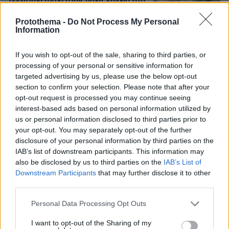
τελευταίο αντίο στον Λάκη Χαλκιά στο
A' Νεκροταφείο, συντετριμμένη η
οικογένειά του
Protothema -
Do Not Process My Personal
Information
11
06.08.2026, 13:10
If you wish to opt-out of the sale, sharing to third parties, or
processing of your personal or sensitive information for
targeted advertising by us, please use the below opt-out
Το εξωτικό φρούτο που καλλιεργείται
section to confirm your selection. Please note that after your
μόνο σε ένα ελληνικό νησί
opt-out request is processed you may continue seeing
11
06.08.2026, 10:57
interest-based ads based on personal information utilized by
us or personal information disclosed to third parties prior to
your opt-out. You may separately opt-out of the further
disclosure of your personal information by third parties on the
IAB’s list of downstream participants. This information may
also be disclosed by us to third parties on the
IAB’s List of
Downstream Participants
that may further disclose it to other
Games
third parties.
Please note that this website/app uses one or more Google
Personal Data Processing Opt Outs
services and may gather and store information including but
not limited to your visit or usage behaviour. You may click to
I want to opt-out of the Sharing of my