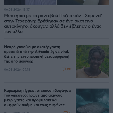
06.08.2026, 13:37
Μυστήριο με το ραντεβού Πεζεσκιάν - Χαμενεΐ
στην Τεχεράνη: Βρέθηκαν σε ένα σκοτεινό
αυτοκίνητο, άκουγαν, αλλά δεν έβλεπαν ο ένας
τον άλλο
Νεαρή γυναίκα με ακατέργαστη
ομορφιά από την Αιθιοπία έγινε viral,
δείτε την εντυπωσιακή μεταμόρφωσή
της από μακιγιέρ
192
06.08.2026, 09:18
Καρχαρίες τίγρεις, οι «σκουπιδοφάγοι»
του ωκεανού: Τρώνε από αχινούς
μέχρι γάτες και προφυλακτικά,
αψηφούν ακόμη και τους τυφώνες