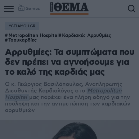
Games
YGEIAMOU.GR
Column
Column
Metropolitan Hospital
Καρδιακές Αρρυθμίες
1
2
Ταχυκαρδίες
Αρρυθμίες: Τα συμπτώματα που
δεν πρέπει να αγνοήσουμε για
το καλό της καρδιάς μας
Ο κ. Γεώργιος Βασιλόπουλος, Αναπληρωτής
Διευθυντής Καρδιολόγος στο
Metropolitan
Hospital
μας παρέχει ένα πλήρη οδηγό για την
πρόληψη και την αντιμετώπιση των καρδιακών
αρρυθμιών