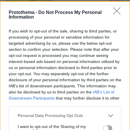
Northern Heights
Candy Bub
Cut The Rope
Protothema -
Do Not Process My Personal
Information
ΔΕΙΤΕ ΟΛΑ ΤΑ GAMES
If you wish to opt-out of the sale, sharing to third parties, or
Best of Network
processing of your personal or sensitive information for
targeted advertising by us, please use the below opt-out
section to confirm your selection. Please note that after your
opt-out request is processed you may continue seeing
interest-based ads based on personal information utilized by
us or personal information disclosed to third parties prior to
your opt-out. You may separately opt-out of the further
disclosure of your personal information by third parties on the
IAB’s list of downstream participants. This information may
also be disclosed by us to third parties on the
IAB’s List of
Downstream Participants
that may further disclose it to other
third parties.
Please note that this website/app uses one or more Google
Personal Data Processing Opt Outs
services and may gather and store information including but
not limited to your visit or usage behaviour. You may click to
I want to opt-out of the Sharing of my