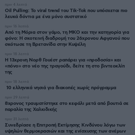
πριν 4 λεπτά
Oil Pulling: To viral trend του Tik-Tok που υπόσχεται πιο
λευκά δόντια με ένα μόνο συστατικό
πριν 16 λεπτά
Από τη Μόρια στον γάμο, τη ΜΚΟ και την κατηγορία για
φόνο: Η σκοτεινή διαδρομή του 26χρονου Αφγανού που
σκότωσε τη Βρετανίδα στην Κυψέλη
πριν 18 λεπτά
Η 13χρονη Νορθ Γουέστ ραπάρει για «προδοσία» και
«πόνο» στο νέο της τραγούδι, δείτε τη στο βιντεοκλίπ
της
πριν 18 λεπτά
10 ελληνικά νησιά για διακοπές χωρίς πρόγραμμα
πριν 29 λεπτά
8χρονος τραυματίστηκε στο κεφάλι μετά από βουτιά σε
παραλία της Χαλκιδικής
πριν 31 λεπτά
Συνεδρίασε η Επιτροπή Εκτίμησης Κινδύνου λόγω των
υψηλών θερμοκρασιών και της ενίσχυσης των ανέμων