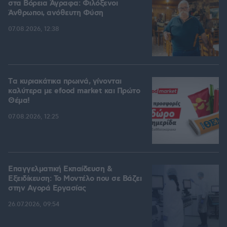
στα Βόρεια Άγραφα: Φιλόξενοι
Άνθρωποι, ανόθευτη Φύση
07.08.2026, 12:38
Tα κυριακάτικα πρωινά, γίνονται
καλύτερα με efood market και Πρώτο
Θέμα!
07.08.2026, 12:25
Επαγγελματική Εκπαίδευση &
Εξειδίκευση: Το Mοντέλο που σε Bάζει
στην Aγορά Eργασίας
26.07.2026, 09:54