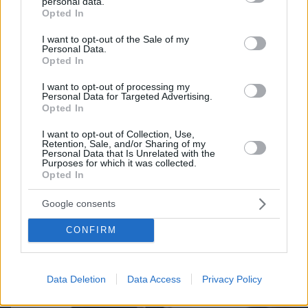
personal data.
grant or deny consent to Google and its third-party tags to
Opted In
use your data for below specified purposes in below Google
consent section.
I want to opt-out of the Sale of my
Personal Data.
Opted In
I want to opt-out of processing my
Personal Data for Targeted Advertising.
08.08.2026, 09:31
Opted In
Καρκίνος παχέος εντέρου: Το απλό τεστ που
συνδέθηκε με 50% λιγότερους θανάτους – Το
I want to opt-out of Collection, Use,
παράδειγμα της Ισπανίας
Retention, Sale, and/or Sharing of my
Personal Data that Is Unrelated with the
Purposes for which it was collected.
Opted In
Google consents
CONFIRM
Data Deletion
Data Access
Privacy Policy