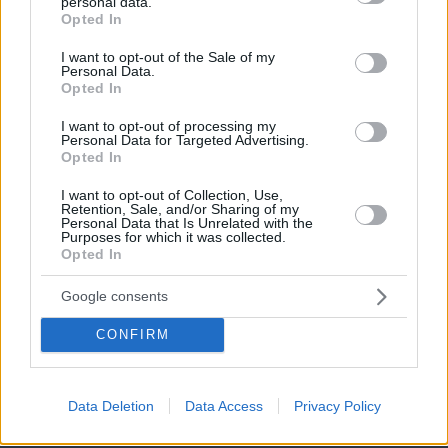
personal data.
grant or deny consent to Google and its third-party tags to
Opted In
use your data for below specified purposes in below Google
consent section.
I want to opt-out of the Sale of my
Personal Data.
Opted In
I want to opt-out of processing my
Personal Data for Targeted Advertising.
Opted In
I want to opt-out of Collection, Use,
Retention, Sale, and/or Sharing of my
Personal Data that Is Unrelated with the
Purposes for which it was collected.
Opted In
Google consents
CONFIRM
Data Deletion
Data Access
Privacy Policy
πριν 12 λεπτά