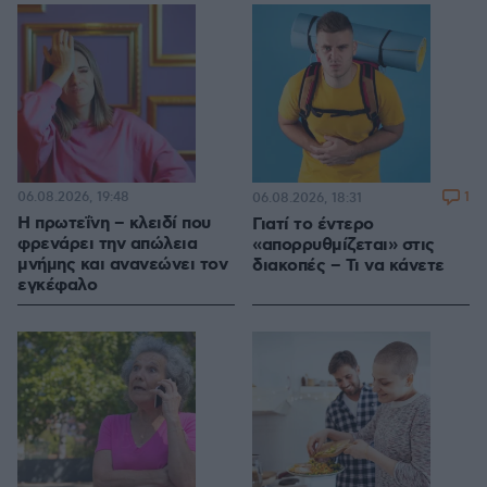
06.08.2026, 19:48
1
06.08.2026, 18:31
Η πρωτεΐνη – κλειδί που
Γιατί το έντερο
φρενάρει την απώλεια
«απορρυθμίζεται» στις
μνήμης και ανανεώνει τον
διακοπές – Τι να κάνετε
εγκέφαλο