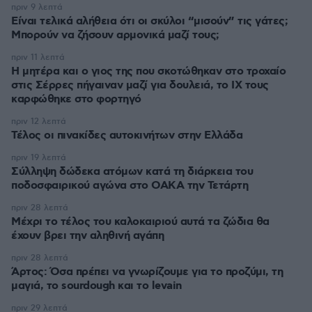
πριν 9 λεπτά
Είναι τελικά αλήθεια ότι οι σκύλοι “μισούν” τις γάτες;
Μπορούν να ζήσουν αρμονικά μαζί τους;
πριν 11 λεπτά
Η μητέρα και ο γιος της που σκοτώθηκαν στο τροχαίο
στις Σέρρες πήγαιναν μαζί για δουλειά, το ΙΧ τους
καρφώθηκε στο φορτηγό
πριν 12 λεπτά
Τέλος οι πινακίδες αυτοκινήτων στην Ελλάδα
πριν 19 λεπτά
Σύλληψη δώδεκα ατόμων κατά τη διάρκεια του
ποδοσφαιρικού αγώνα στο ΟΑΚΑ την Τετάρτη
πριν 28 λεπτά
Μέχρι το τέλος του καλοκαιριού αυτά τα ζώδια θα
έχουν βρει την αληθινή αγάπη
πριν 28 λεπτά
Άρτος: Όσα πρέπει να γνωρίζουμε για το προζύμι, τη
μαγιά, το sourdough και το levain
πριν 29 λεπτά