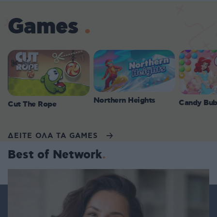
Games
Northern Heights
Candy Bub
Cut The Rope
ΔΕΙΤΕ ΟΛΑ ΤΑ GAMES
Best of Network