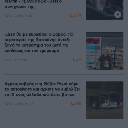
Marfin - «Είναι αθώα» λέει ο
συνήγορός της
137
07.08.2026, 11:41
«Δεν θα με κυριεύσει ο φόβος»: Ο
περιπτεράς της Γαστούνης άνοιξε
ξανά το κατάστημά του μετά τις
επιθέσεις και τον εμπρησμό
9
πριν 37 λεπτά
Άγριος καβγάς στη Θήβα: Ρομά πήρε
το αυτοκίνητο και άρχισε να εμβολίζει
το ΙΧ ενός αλλοδαπού, δείτε βίντεο
58
07.08.2026, 10:27