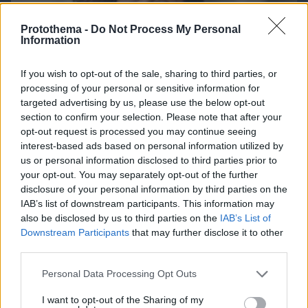
Protothema -
Do Not Process My Personal
Information
If you wish to opt-out of the sale, sharing to third parties, or
processing of your personal or sensitive information for
targeted advertising by us, please use the below opt-out
section to confirm your selection. Please note that after your
opt-out request is processed you may continue seeing
interest-based ads based on personal information utilized by
us or personal information disclosed to third parties prior to
your opt-out. You may separately opt-out of the further
disclosure of your personal information by third parties on the
IAB’s list of downstream participants. This information may
also be disclosed by us to third parties on the
IAB’s List of
07.08.2026, 08:32
Downstream Participants
that may further disclose it to other
Τα φρούτα που επιλέγουν 4 ενδοκρινολόγοι για
third parties.
καλύτερο έλεγχο του σακχάρου – Το ένα μειώνει
Please note that this website/app uses one or more Google
Personal Data Processing Opt Outs
το λίπος στην κοιλιά
services and may gather and store information including but
not limited to your visit or usage behaviour. You may click to
I want to opt-out of the Sharing of my