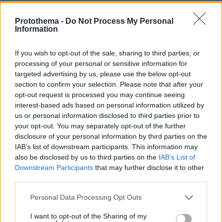
Καρχαρίες τίγρεις, οι «σκουπιδοφάγοι»
του ωκεανού: Τρώνε από αχινούς
Protothema -
Do Not Process My Personal
μέχρι γάτες και προφυλακτικά,
Information
αψηφούν ακόμη και τους τυφώνες
If you wish to opt-out of the sale, sharing to third parties, or
13
06.08.2026, 14:45
processing of your personal or sensitive information for
targeted advertising by us, please use the below opt-out
section to confirm your selection. Please note that after your
Πήγαν να κλέψουν καλώδια στον Άγιο
opt-out request is processed you may continue seeing
Στέφανο, ο ένας έπαθε
interest-based ads based on personal information utilized by
ηλεκτροπληξία και έπεσε από ύψος, οι
us or personal information disclosed to third parties prior to
δύο συνεργοί του τον παράτησαν
your opt-out. You may separately opt-out of the further
νεκρό σε αυτοκίνητο
disclosure of your personal information by third parties on the
IAB’s list of downstream participants. This information may
143
06.08.2026, 12:10
also be disclosed by us to third parties on the
IAB’s List of
Downstream Participants
that may further disclose it to other
third parties.
«Τα παιδιά έχουν μια μικρή ίωση»: Το
τελευταίο μήνυμα της μητέρας στον
Please note that this website/app uses one or more Google
Personal Data Processing Opt Outs
πρώην σύζυγό της πριν δολοφονήσει
services and may gather and store information including but
τα τέσσερα παιδιά τους
not limited to your visit or usage behaviour. You may click to
I want to opt-out of the Sharing of my