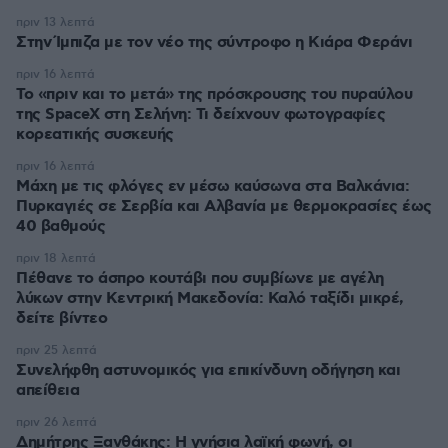
πριν 13 λεπτά
Στην Ίμπιζα με τον νέο της σύντροφο η Κιάρα Φεράνι
πριν 16 λεπτά
Το «πριν και το μετά» της πρόσκρουσης του πυραύλου
της SpaceX στη Σελήνη: Τι δείχνουν φωτογραφίες
κορεατικής συσκευής
πριν 16 λεπτά
Μάχη με τις φλόγες εν μέσω καύσωνα στα Βαλκάνια:
Πυρκαγιές σε Σερβία και Αλβανία με θερμοκρασίες έως
40 βαθμούς
πριν 18 λεπτά
Πέθανε το άσπρο κουτάβι που συμβίωνε με αγέλη
λύκων στην Κεντρική Μακεδονία: Καλό ταξίδι μικρέ,
δείτε βίντεο
πριν 25 λεπτά
Συνελήφθη αστυνομικός για επικίνδυνη οδήγηση και
απείθεια
πριν 26 λεπτά
Δημήτρης Ξανθάκης: Η γνήσια λαϊκή φωνή, οι