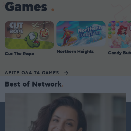
Games
Northern Heights
Candy Bub
Cut The Rope
ΔΕΙΤΕ ΟΛΑ ΤΑ GAMES
Best of Network