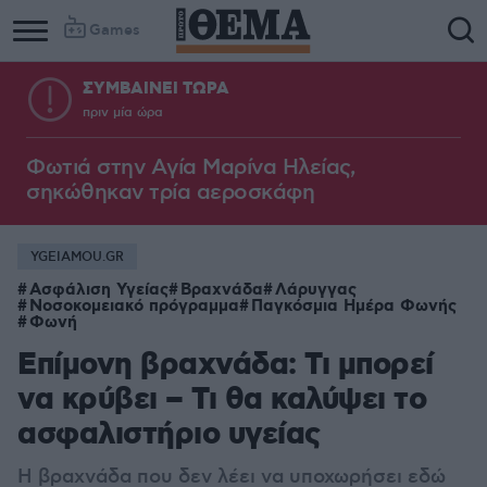
Games
ΣΥΜΒΑΙΝΕΙ ΤΩΡΑ
πριν μία ώρα
Φωτιά στην Aγία Μαρίνα Ηλείας,
σηκώθηκαν τρία αεροσκάφη
YGEIAMOU.GR
Ασφάλιση Υγείας
Βραχνάδα
Λάρυγγας
Νοσοκομειακό πρόγραμμα
Παγκόσμια Ημέρα Φωνής
Φωνή
Επίμονη βραχνάδα: Τι μπορεί
να κρύβει – Τι θα καλύψει το
ασφαλιστήριο υγείας
Η βραχνάδα που δεν λέει να υποχωρήσει εδώ