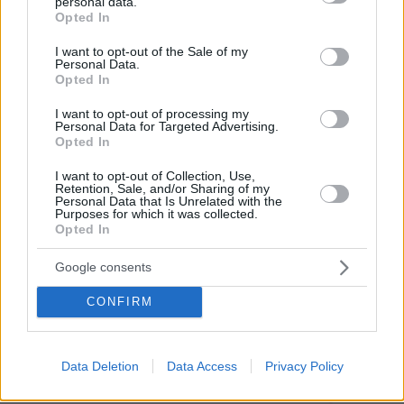
personal data.
69
06.08.2026, 04:44
grant or deny consent to Google and its third-party tags to
Opted In
use your data for below specified purposes in below Google
consent section.
I want to opt-out of the Sale of my
Personal Data.
Opted In
Με κλαρίνα και μοιρολόγια το
τελευταίο αντίο στον Λάκη Χαλκιά στο
I want to opt-out of processing my
A' Νεκροταφείο, συντετριμμένη η
Personal Data for Targeted Advertising.
οικογένειά του
Opted In
11
06.08.2026, 13:10
I want to opt-out of Collection, Use,
Retention, Sale, and/or Sharing of my
Personal Data that Is Unrelated with the
Purposes for which it was collected.
Opted In
Το εξωτικό φρούτο που καλλιεργείται
μόνο σε ένα ελληνικό νησί
Google consents
11
06.08.2026, 10:57
CONFIRM
Data Deletion
Data Access
Privacy Policy