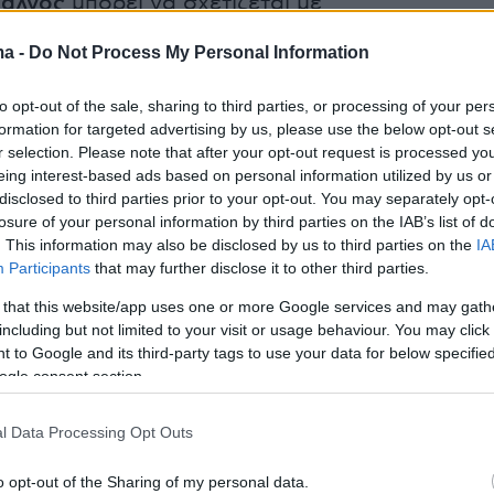
 άλγος
μπορεί να σχετίζεται με
ίτιδα, γαστρίτιδα, φλεγμονώδη νόσο του
ma -
Do Not Process My Personal Information
αγκρεατίτιδα ή για τη διάγνωση της
και συμπτώματα όπως πόνος στο στήθος,
to opt-out of the sale, sharing to third parties, or processing of your per
, ζάλη, δύσπνοια και αίσθημα κόπωσης, θα
formation for targeted advertising by us, please use the below opt-out s
r selection. Please note that after your opt-out request is processed y
ποκλειστούν η νεφρική νόσος, η υπνική άπνοι
eing interest-based ads based on personal information utilized by us or
 του θυρεοειδούς.
disclosed to third parties prior to your opt-out. You may separately opt-
losure of your personal information by third parties on the IAB’s list of
. This information may also be disclosed by us to third parties on the
IA
Participants
that may further disclose it to other third parties.
ερισσότερα στο
ygeiamou.gr
 that this website/app uses one or more Google services and may gath
including but not limited to your visit or usage behaviour. You may click 
 to Google and its third-party tags to use your data for below specifi
protothema.gr στο Google News
το
και μάθετε πρώτοι
ogle consent section.
εις
l Data Processing Opt Outs
Ειδήσεις
 τελευταίες
από την Ελλάδα και τον Κόσμο, τη
Protothema.gr
μβαίνουν, στο
o opt-out of the Sharing of my personal data.