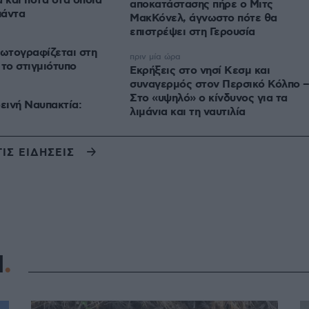
ά και ποτά στα οποία
αποκατάστασης πήρε ο Μιτς
πάντα
ΜακΚόνελ, άγνωστο πότε θα
επιστρέψει στη Γερουσία
ωτογραφίζεται στη
πριν μία ώρα
 το στιγμιότυπο
Εκρήξεις στο νησί Κεσμ και
συναγερμός στον Περσικό Κόλπο 
Στο «υψηλό» ο κίνδυνος για τα
ινή Ναυπακτία:
λιμάνια και τη ναυτιλία
ΤΙΣ ΕΙΔΗΣΕΙΣ
Η