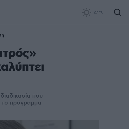
27
°C
ση
ιατρός»
καλύπτει
 διαδικασία που
α το πρόγραμμα