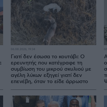
06.08.2026, 19:34
06
Γιατί δεν έσωσα το κουτάβι: Ο
Α
ε
ερευνητής που κατέγραφε τη
ο
συμβίωση του μικρού σκυλιού με
σ
αγέλη λύκων εξηγεί γιατί δεν
τ
επενέβη, όταν το είδε άρρωστο
Ψ