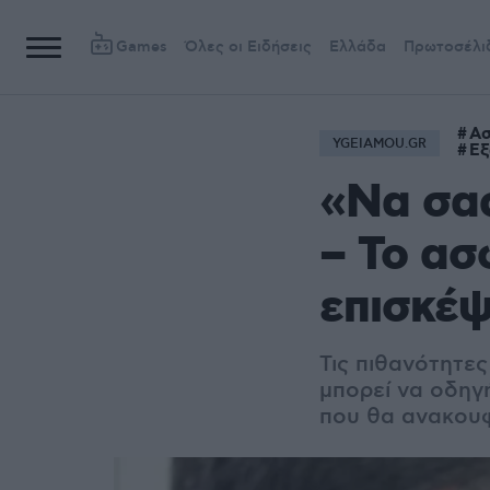
Games
Όλες οι Ειδήσεις
Ελλάδα
Πρωτοσέλι
Ασ
YGEIAMOU.GR
Εξ
«Να σας
– Το ασ
επισκέψ
Τις πιθανότητες
μπορεί να οδηγ
που θα ανακουφ