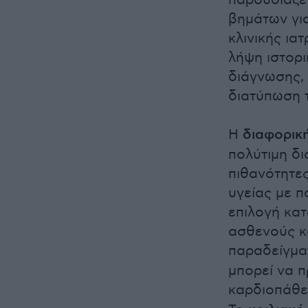
παρουσίαζε
βημάτων για
κλινικής ια
λήψη ιστορι
διάγνωσης, 
διατύπωση τ
Η
διαφορικ
πολύτιμη δι
πιθανότητε
υγείας με 
επιλογή κα
ασθενούς κα
παραδείγματ
μπορεί να π
καρδιοπάθε