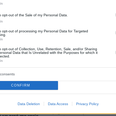
In
Ειδήσεις
Δημοφιλή
Σχολιασμέν
o opt-out of the Sale of my Personal Data.
ΗΣΕΩΝ
In
to opt-out of processing my Personal Data for Targeted
Ταξιδιωτικές σημειώσεις για ένα
ing.
όνα της φωτιάς στην
ταξίδι γεμάτο αυθεντικές εμπειρίε
In
ου, επιχειρούν
πριν 37 λεπτά
δυνάμεις
Δύο συλλήψεις για τις φωτιές σε
o opt-out of Collection, Use, Retention, Sale, and/or Sharing
ersonal Data that Is Unrelated with the Purposes for which it
Σκύρο και Λακωνία: Βραχυκύκλωσ
lected.
γεννήτρια 63χρονης, 71χρονος
In
 για τους
άναψε ψησταριά
ου εμπλέκονται
ης 75χρονης στα
consents
LIVE UPDATE
πριν 37 λεπτά
ΠΑΟΚ - Άντερλεχτ 0-1:
CONFIRM
Αιφνιδιασμός, ήττα και τώρα
ία: Τι συμβαίνει
«τελικός» πρόκρισης στις
το βιολογικό ρολόι
Data Deletion
Data Access
Privacy Policy
πριν 40 λεπτά
Εξιτήριο από κέντρο