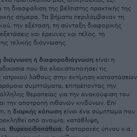
 ένα πρωτόκολλο μιας αλληλουχίας έξι
 τη διασφάλιση της βέλτιστης πρακτικής της
τρικής σήμερα. Τα βήματα περιλάμβαναν τη
κού, την εξέταση, τη σύνταξη διαφορικής
εξετάσεις και έρευνες και τέλος, τη
ης τελικής διάγνωσης.
ή διάγνωση ή διαφοροδιάγνωση
είναι η
αδικασία που θα ελαχιστοποιήσει τις
ς ιατρικού λάθους στην εκτίμηση καταστάσεων
παρόμοια συμπτώματα, επιτρέποντας την
τάλληλης θεραπείας για την ανακούφιση του
ι την αποτροπή πιθανών κινδύνων. Επί
ι, η
διαρκής κόπωση
είναι ένα σύμπτωμα που
ροκληθεί από αναιμία, κατάθλιψη,
ια,
θυρεοειδοπάθεια
, διαταραχές ύπνου κ.α..