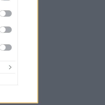
α
ς
ε