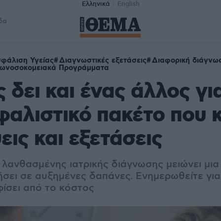
Ελληνικά
English
δα
φάλιση Υγείας
Διαγνωστικές εξετάσεις
Διαφορική διάγνω
ωνοσοκομειακά Προγράμματα
 δει και ένας άλλος γ
φαλιστικό πακέτο που 
εις και εξετάσεις
 λανθασμένης ιατρικής διάγνωσης μειώνει μια
ήσει σε αυξημένες δαπάνες. Ενημερωθείτε γι
ίσει από το κόστος