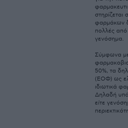
φαρμακευτι
στηρίζεται 
φαρμάκων δι
πολλές από 
γενόσημα.
Σύμφωνα με
φαρμακοβιο
50%, τα δη
(ΕΟΦ) ως ελ
ιδιωτικά φα
Δηλαδή υπά
είτε γενόση
περιεκτικότ