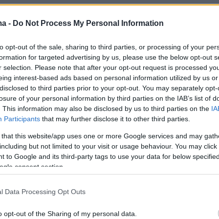
ερισσότερα στο
ygeiamou.gr
ma -
Do Not Process My Personal Information
protothema.gr στο Google News
το
και μάθετε πρώτοι
to opt-out of the sale, sharing to third parties, or processing of your per
formation for targeted advertising by us, please use the below opt-out s
εις
r selection. Please note that after your opt-out request is processed y
eing interest-based ads based on personal information utilized by us or
Ειδήσεις
 τελευταίες
από την Ελλάδα και τον Κόσμο, τη
disclosed to third parties prior to your opt-out. You may separately opt-
Protothema.gr
μβαίνουν, στο
losure of your personal information by third parties on the IAB’s list of
. This information may also be disclosed by us to third parties on the
IA
Participants
that may further disclose it to other third parties.
Ειδήσεις
Δημοφιλή
Σχολιασμέν
ΗΣΕΩΝ
 that this website/app uses one or more Google services and may gath
including but not limited to your visit or usage behaviour. You may click 
 to Google and its third-party tags to use your data for below specifi
καταδιώκει το σκάφος τους, δείτε
ogle consent section.
νδυνος πυρκαγιάς
βίντεο
η και Βόρειο
08.08.2026, 05:00
l Data Processing Opt Outs
εριοχές είναι στο
Μακαρονάδα με μελιτζάνα,
ντομάτα και ανθότυρο
o opt-out of the Sharing of my personal data.