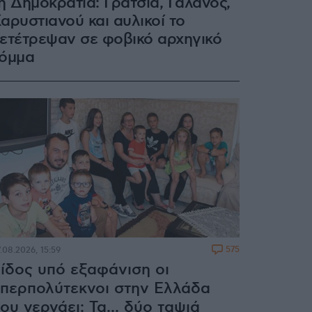
η Δημοκρατία: Γρατσία, Γαλανός,
αρυστιανού και αυλικοί το
ετέτρεψαν σε φοβικό αρχηγικό
όμμα
575
.08.2026, 15:59
ίδος υπό εξαφάνιση οι
περπολύτεκνοι στην Ελλάδα
ου γερνάει: Τα... δύο ταψιά