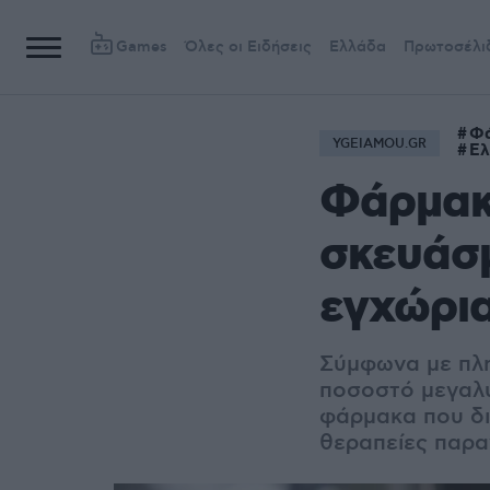
Games
Όλες οι Ειδήσεις
Ελλάδα
Πρωτοσέλι
Φ
YGEIAMOU.GR
Ελ
Φάρμακα
σκευάσμ
εγχώρι
Σύμφωνα με πλη
ποσοστό μεγαλύ
φάρμακα που δι
θεραπείες παρα