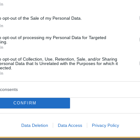
08.08.2026, 04:13
In
στον νέο πρόεδρο
Ρωσικά πλήγματα σε Κίεβο και
με «βοήθεια» 1 δισ.
Μπροβαρί: Τρεις νεκροί, ανάμεσά
o opt-out of the Sale of my Personal Data.
ην ασφάλεια
τους ένα παιδί
In
08.08.2026, 03:37
μέρας - Τι τρώμε
Ήττα της Σάκκαρη με 2-0 από την
to opt-out of processing my Personal Data for Targeted
ing.
ο (8/8/2026)
Γκοφ και αποκλεισμός στο Τορόντο
In
08.08.2026, 03:31
o opt-out of Collection, Use, Retention, Sale, and/or Sharing
 επίπεδο της
Ο Κούτσιας πέτυχε το πρώτο γκολ
ersonal Data that Is Unrelated with the Purposes for which it
οψίλωση στον
της φετινής Primeira Liga, δείτε το
lected.
θηκε κατά 37% σε
γκολ
In
08.08.2026, 03:00
consents
Ο Τραμπ προσφεύγει στο Ανώτατο
ρίστες στη
Δικαστήριο: «Εθνική ντροπή» το
πποπόταμος
μπλόκο στην αίθουσα χορού του
CONFIRM
Λευκού Οίκου
Data Deletion
Data Access
Privacy Policy
ΤΙΣ ΕΙΔΗΣΕΙΣ