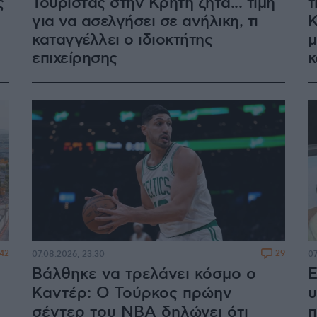
ς
Τουρίστας στην Κρήτη ζητά... τιμή
τ
για να ασελγήσει σε ανήλικη, τι
Κ
καταγγέλλει ο ιδιοκτήτης
μ
επιχείρησης
κ
42
29
07.08.2026, 23:30
07
Βάλθηκε να τρελάνει κόσμο ο
Ε
Καντέρ: Ο Τούρκος πρώην
υ
σέντερ του NBA δηλώνει ότι
π