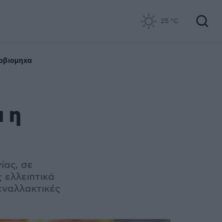
25
°C
οβιομηχα
 η
ίας, σε
 ελλειπτικά
εναλλακτικές