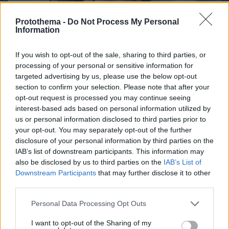
Protothema -
Do Not Process My Personal
Information
If you wish to opt-out of the sale, sharing to third parties, or
processing of your personal or sensitive information for
targeted advertising by us, please use the below opt-out
section to confirm your selection. Please note that after your
opt-out request is processed you may continue seeing
interest-based ads based on personal information utilized by
us or personal information disclosed to third parties prior to
your opt-out. You may separately opt-out of the further
disclosure of your personal information by third parties on the
IAB’s list of downstream participants. This information may
06.08.2026, 08:01
also be disclosed by us to third parties on the
IAB’s List of
Τα φρούτα που επιλέγουν 4 ενδοκρινολόγοι για
Downstream Participants
that may further disclose it to other
καλύτερο έλεγχο του σακχάρου – Το ένα μειώνει
third parties.
το λίπος στην κοιλιά
Please note that this website/app uses one or more Google
Personal Data Processing Opt Outs
services and may gather and store information including but
not limited to your visit or usage behaviour. You may click to
I want to opt-out of the Sharing of my