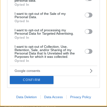
personal data.
grant or deny consent to Google and its third-party tags to
Opted In
use your data for below specified purposes in below Google
consent section.
I want to opt-out of the Sale of my
Personal Data.
Opted In
I want to opt-out of processing my
Personal Data for Targeted Advertising.
Opted In
I want to opt-out of Collection, Use,
Retention, Sale, and/or Sharing of my
Personal Data that Is Unrelated with the
Purposes for which it was collected.
Opted In
Google consents
CONFIRM
06.08.2026, 10:07
Data Deletion
Data Access
Privacy Policy
Αγαθονήσι: Δωρεάν αντικατάσταση των παλιών