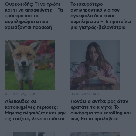
Θυρεοειδής: Τι να τρώτε
Το ισχυρότερο
και τι να αποφεύγετε – Τα
αντιγηραντικό για τον
τρόφιμα και τα
εγκέφαλο δεν είναι
συμπληρώματα που
συμπλήρωμα – Τι προτείνει
χρειάζονται προσοχή
μια γιατρός-βελονίστρια
05.08.2026, 15:05
05.08.2026, 14:36
Αλεπούδες σε
Πονάει ο αντίχειρας όταν
κατοικημένες περιοχές:
κρατάτε το κινητό; Το
Μην τις πλησιάζετε και μην
σύνδρομο του scrolling και
τις ταΐζετε, λένε οι ειδικοί
πώς θα το προλάβετε