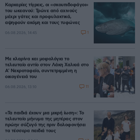
Καρχαρίες τίγρεις, οι «σκουπιδοφάγοι»
του ωκεανού: Τρώνε από αχινούς
μέχρι γάτες και προφυλακτικά,
αψηφούν ακόμη και τους τυφώνες
1
06.08.2026, 14:45
Με κλαρίνα και μοιρολόγια το
τελευταίο αντίο στον Λάκη Χαλκιά στο
A' Νεκροταφείο, συντετριμμένη η
οικογένειά του
11
06.08.2026, 13:10
«Τα παιδιά έχουν μια μικρή ίωση»: Το
τελευταίο μήνυμα της μητέρας στον
πρώην σύζυγό της πριν δολοφονήσει
τα τέσσερα παιδιά τους