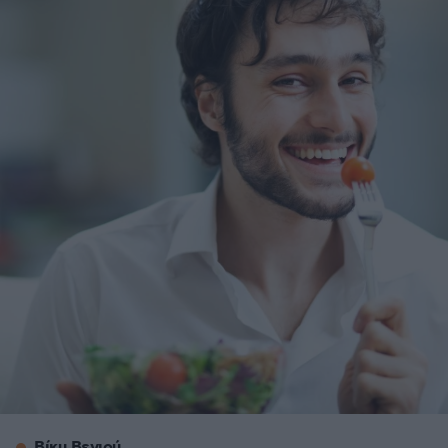
Βίκυ Βενιού