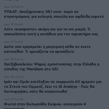
πριν 14 λεπτά
ΥΠΑΑΤ: Αποζημιώσεις 38,1 εκατ. ευρώ σε
κτηνοτρόφους για ευλογιά, πανώλη και αφθώδη πυρετό
πριν 15 λεπτά
Λέτε «ευχαριστώ» ακόμη και για τα πιο μικρά; Τι
αποκαλύπτει αυτή η συνήθεια για τον χαρακτήρα σας
πριν 17 λεπτά
Δείτε πού χρησιμεύει η μαγειρική σόδα αν έχετε
κατοικίδια- Τι χρειάζεται να προσέξετε
πριν 18 λεπτά
Χατζηβασιλείου: Ψήφος εμπιστοσύνης στην Ελλάδα η
είσοδος της Meridiam στο GSI
πριν 20 λεπτά
Ιράν και Ομάν κατέληξαν σε συμφωνία 60 ημερών για
τα Στενά του Ορμούζ, λέει το Al Arabiya - Πώς θα
λειτουργήσει, πότε θα ανακοινωθεί
πριν 27 λεπτά
Φωτιά στην Κολυμπάδα Σκύρου, επιχειρούν 4