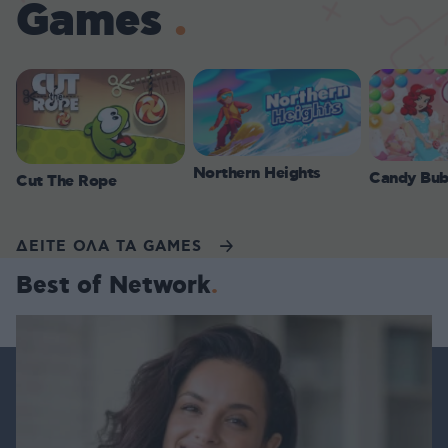
Games
Northern Heights
Candy Bub
Cut The Rope
ΔΕΙΤΕ ΟΛΑ ΤΑ GAMES
Best of Network