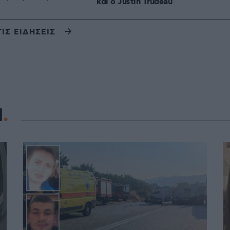
και ο Justin Trudeau
ΤΙΣ ΕΙΔΗΣΕΙΣ
Η