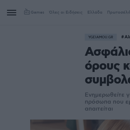
Games
Όλες οι Ειδήσεις
Ελλάδα
Πρωτοσέλι
Αλ
YGEIAMOU.GR
Ασφάλισ
όρους κ
συμβολα
Ενημερωθείτε γι
πρόσωπα που εμ
απαιτείται