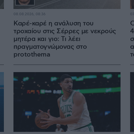
08.08.2026, 08:36
07
Καρέ-καρέ η ανάλυση του
Ο
τροχαίου στις Σέρρες με νεκρούς
4
μητέρα και γιο: Τι λέει
σ
πραγματογνώμονας στο
α
protothema
τ