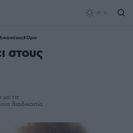
31
°C
Δικαιούχος
Όροι
ι στους
ά με τα
οια διαδικασία