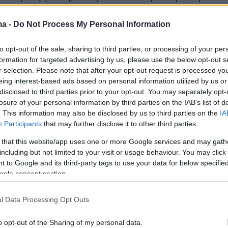
άπτεται η Ασφάλιση και
ται στο Ασφαλιστήριο
ma -
Do Not Process My Personal Information
to opt-out of the sale, sharing to third parties, or processing of your per
formation for targeted advertising by us, please use the below opt-out s
ερισσότερα στο
ygeiamou.gr
r selection. Please note that after your opt-out request is processed y
eing interest-based ads based on personal information utilized by us or
disclosed to third parties prior to your opt-out. You may separately opt-
losure of your personal information by third parties on the IAB’s list of
protothema.gr στο Google News
το
και μάθετε πρώτοι
. This information may also be disclosed by us to third parties on the
IA
εις
Participants
that may further disclose it to other third parties.
Ειδήσεις
 τελευταίες
από την Ελλάδα και τον Κόσμο, τη
 that this website/app uses one or more Google services and may gath
Protothema.gr
μβαίνουν, στο
including but not limited to your visit or usage behaviour. You may click 
 to Google and its third-party tags to use your data for below specifi
ogle consent section.
Ειδήσεις
Δημοφιλή
Σχολιασμέν
ΗΣΕΩΝ
l Data Processing Opt Outs
o opt-out of the Sharing of my personal data.