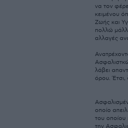
να τον φέρε
κειμένου ό
Ζωής και Υγ
πολλώ μάλλ
αλλαγές αν
Ανατρέχοντ
Ασφαλιστκώ
λάβει απαντ
όρου. Έτσι,
Ασφαλισμέν
οποίο απειλ
του οποίου
την Ασφαλι