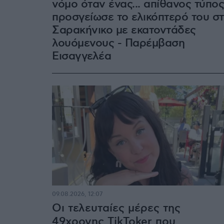
νόμο όταν ένας... απίθανος τύπος
προσγείωσε το ελικόπτερό του σ
Σαρακήνικο με εκατοντάδες
λουόμενους - Παρέμβαση
Εισαγγελέα
09.08.2026, 12:07
Οι τελευταίες μέρες της
49χρονης TikToker που