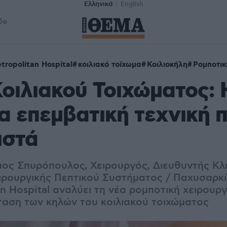
Ελληνικά
English
δα
tropolitan Hospital
κοιλιακό τοίχωμα
Κοιλιοκήλη
Ρομποτικ
οιλιακού Τοιχώματος: 
α επεμβατική τεχνική π
ιστά
ος Σπυρόπουλος, Χειρουργός, Διευθυντής Κλι
ιρουργικής Πεπτικού Συστήματος / Παχυσαρκί
n Hospital αναλύει τη νέα ρομποτική χειρουργ
αση των κηλών του κοιλιακού τοιχώματος