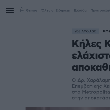
Games
Όλες οι Ειδήσεις
Ελλάδα
Πρωτοσέλι
Me
YGEIAMOU.GR
Κήλες Κ
ελάχιστ
αποκαθ
Ο Δρ. Χαράλαμπ
Επεμβατικής Χε
στο Metropolita
στην αποκατάστ