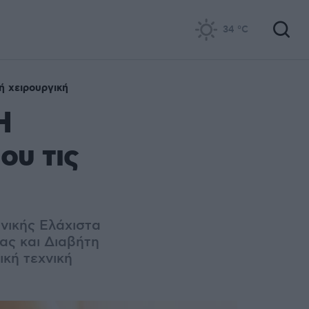
34
°C
ή χειρουργική
Η
ου τις
νικής Ελάχιστα
ας και Διαβήτη
ική τεχνική