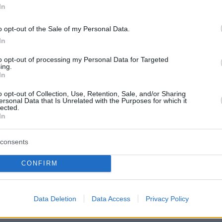
στρατό μέχρι να αφοπλιστεί
In
πό δύο
εντελώς η Χαμάς
τές στο Ιράν:
διαρκή αβεβαιότητα,
o opt-out of the Sale of my Personal Data.
πριν 26 λεπτά
 πλήρη κλιμάκωση»
In
Οι «loneliness influencers» κάνουν
τη μοναξιά να μοιάζει με τάση
to opt-out of processing my Personal Data for Targeted
γος έχασε 10 κιλά
ing.
πριν 26 λεπτά
In
θεί το αγαπημένο
Κινήσεις που μπορεί να σώσουν
ι 8 συνήθειες που
τον σκύλο σας από μια φωτιά
o opt-out of Collection, Use, Retention, Sale, and/or Sharing
φορά
ersonal Data that Is Unrelated with the Purposes for which it
lected.
πριν 34 λεπτά
In
Η Κλέλια Ανδριολάτου έβαλε το
υστερήσεις πάνω
μαγιό της και έκανε γιόγκα δίπλα
Τελωνείο Ευζώνων,
στον Αχέροντα, δείτε βίντεο
consents
ου από την Ελλάδα,
πριν 39 λεπτά
CONFIRM
ΑΑΔΕ: Αιφνιδιαστικοί έλεγχοι
χωρίς τοπικές… γνωριμίες
Data Deletion
Data Access
Privacy Policy
ΤΙΣ ΕΙΔΗΣΕΙΣ