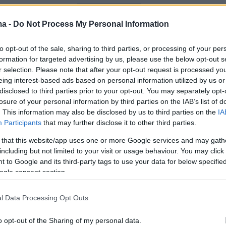
ερισσότερα στο
ygeiamou.gr
ma -
Do Not Process My Personal Information
protothema.gr στο Google News
το
και μάθετε πρώτοι
to opt-out of the sale, sharing to third parties, or processing of your per
εις
formation for targeted advertising by us, please use the below opt-out s
r selection. Please note that after your opt-out request is processed y
Ειδήσεις
 τελευταίες
από την Ελλάδα και τον Κόσμο, τη
eing interest-based ads based on personal information utilized by us or
Protothema.gr
disclosed to third parties prior to your opt-out. You may separately opt-
μβαίνουν, στο
losure of your personal information by third parties on the IAB’s list of
. This information may also be disclosed by us to third parties on the
IA
Participants
that may further disclose it to other third parties.
Ειδήσεις
Δημοφιλή
Σχολιασμέν
ΗΣΕΩΝ
 that this website/app uses one or more Google services and may gath
including but not limited to your visit or usage behaviour. You may click 
 to Google and its third-party tags to use your data for below specifi
Τα 21 καλύτερα εστιατόρια στο
ogle consent section.
εξαφανισμένου
Ιόνιο
ενεΐ προαναγγέλλει
πριν 22 λεπτά
α τον δείχνει έξω
l Data Processing Opt Outs
Νετανιάχου: Το Ισραήλ απορρίπτει
»
το ειρηνευτικό σχέδιο του Τραμπ
o opt-out of the Sharing of my personal data.
για τη Γάζα, δεν αποσύρουμε τον