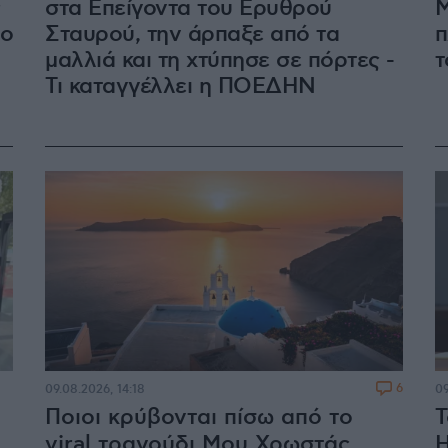
στα Επείγοντα του Ερυθρού
Μ
το
Σταυρού, την άρπαξε από τα
π
μαλλιά και τη χτύπησε σε πόρτες -
τ
Τι καταγγέλλει η ΠΟΕΔΗΝ
6
09.08.2026, 14:18
09
Ποιοι κρύβονται πίσω από το
Τ
viral τραγούδι Μου Χρωστάς
Η