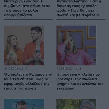
Νυχτερινή εργασία: Τι
Αντικαταθλιπτικά: Γιατί η
συμβαίνει στο σώμα όταν
διακοπή τους προκαλεί
το βιολογικό ρολόι
φόβο – Πώς θα γίνει
απορρυθμίζεται
σωστά και με ασφάλεια
06.08.2026, 21:01
06.08.2026, 19:48
Θα διάλεγε ο Ρωμαίος την
Η πρωτεΐνη – κλειδί που
Ιουλιέτα σήμερα; Πώς οι
φρενάρει την απώλεια
εφαρμογές αλλάζουν την
μνήμης και ανανεώνει τον
εικόνα του έρωτα
εγκέφαλο