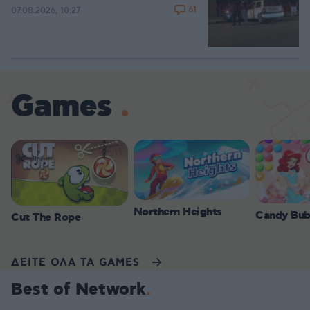
61
07.08.2026, 10:27
Games
Northern Heights
Candy Bub
Cut The Rope
ΔΕΙΤΕ ΟΛΑ ΤΑ GAMES
Best of Network