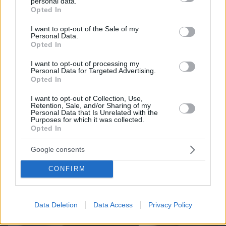
personal data.
Τα φρούτα που επιλέγουν 4 ενδοκρινολόγοι για
grant or deny consent to Google and its third-party tags to
Opted In
καλύτερο έλεγχο του σακχάρου – Το ένα μειώνει
use your data for below specified purposes in below Google
το λίπος στην κοιλιά
consent section.
I want to opt-out of the Sale of my
Personal Data.
Opted In
I want to opt-out of processing my
Personal Data for Targeted Advertising.
Opted In
I want to opt-out of Collection, Use,
Retention, Sale, and/or Sharing of my
Personal Data that Is Unrelated with the
Purposes for which it was collected.
Opted In
Google consents
CONFIRM
Data Deletion
Data Access
Privacy Policy