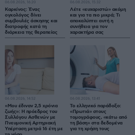
06.08.2026, 16:20
06.08.2026, 15:32
Καρκίνος: Ένας
Λέτε «ευχαριστώ» ακόμη
ογκολόγος δίνει
και για τα πιο μικρά; Τι
συμβουλές άσκησης και
αποκαλύπτει αυτή η
διατροφής κατά τη
συνήθεια για τον
διάρκεια της θεραπείας
χαρακτήρα σας
06.08.2026, 14:52
06.08.2026, 13:41
«Μου έδιναν 2,5 χρόνια
Το ελληνικό παράδοξο:
ζωής»: Η πρόεδρος του
«Πρωτιά» στους
Συλλόγου Ασθενών με
τομογράφους, «κάτω από
Πνευμονική Αρτηριακή
τη βάση» στα δεδομένα
Υπέρταση μετρά 16 έτη με
για τη χρήση τους
τη νόσο