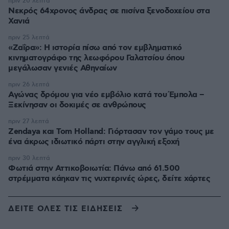
πριν 20 λεπτά
Νεκρός 64χρονος άνδρας σε πισίνα ξενοδοχείου στα
Χανιά
πριν 25 λεπτά
«Ζαΐρα»: Η ιστορία πίσω από τον εμβληματικό
κινηματογράφο της λεωφόρου Γαλατσίου όπου
μεγάλωσαν γενιές Αθηναίων
πριν 26 λεπτά
Αγώνας δρόμου για νέο εμβόλιο κατά του Έμπολα –
Ξεκίνησαν οι δοκιμές σε ανθρώπους
πριν 27 λεπτά
Zendaya και Tom Holland: Γιόρτασαν τον γάμο τους με
ένα άκρως ιδιωτικό πάρτι στην αγγλική εξοχή
πριν 30 λεπτά
Φωτιά στην Αττικοβοιωτία: Πάνω από 61.500
στρέμματα κάηκαν τις νυχτερινές ώρες, δείτε χάρτες
ΔΕΙΤΕ ΟΛΕΣ ΤΙΣ ΕΙΔΗΣΕΙΣ