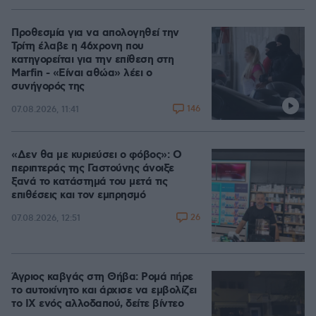
Προθεσμία για να απολογηθεί την
Τρίτη έλαβε η 46χρονη που
κατηγορείται για την επίθεση στη
Marfin - «Είναι αθώα» λέει ο
συνήγορός της
146
07.08.2026, 11:41
«Δεν θα με κυριεύσει ο φόβος»: Ο
περιπτεράς της Γαστούνης άνοιξε
ξανά το κατάστημά του μετά τις
επιθέσεις και τον εμπρησμό
26
07.08.2026, 12:51
Άγριος καβγάς στη Θήβα: Ρομά πήρε
το αυτοκίνητο και άρχισε να εμβολίζει
το ΙΧ ενός αλλοδαπού, δείτε βίντεο