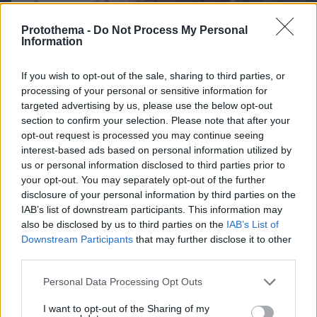
Protothema -
Do Not Process My Personal
Information
If you wish to opt-out of the sale, sharing to third parties, or
processing of your personal or sensitive information for
targeted advertising by us, please use the below opt-out
section to confirm your selection. Please note that after your
opt-out request is processed you may continue seeing
interest-based ads based on personal information utilized by
us or personal information disclosed to third parties prior to
your opt-out. You may separately opt-out of the further
disclosure of your personal information by third parties on the
IAB’s list of downstream participants. This information may
also be disclosed by us to third parties on the
IAB’s List of
08.08.2026, 09:31
Downstream Participants
that may further disclose it to other
Καρκίνος παχέος εντέρου: Το απλό τεστ που
third parties.
συνδέθηκε με 50% λιγότερους θανάτους – Το
παράδειγμα της Ισπανίας
Please note that this website/app uses one or more Google
Personal Data Processing Opt Outs
services and may gather and store information including but
not limited to your visit or usage behaviour. You may click to
I want to opt-out of the Sharing of my