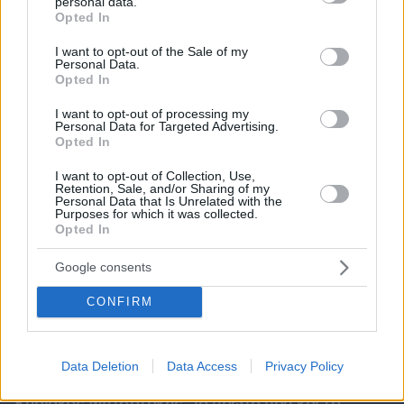
personal data.
grant or deny consent to Google and its third-party tags to
Opted In
use your data for below specified purposes in below Google
consent section.
I want to opt-out of the Sale of my
Personal Data.
Opted In
I want to opt-out of processing my
Personal Data for Targeted Advertising.
Opted In
I want to opt-out of Collection, Use,
Retention, Sale, and/or Sharing of my
Personal Data that Is Unrelated with the
Purposes for which it was collected.
Opted In
Google consents
CONFIRM
Data Deletion
Data Access
Privacy Policy
08.08.2026, 09:31