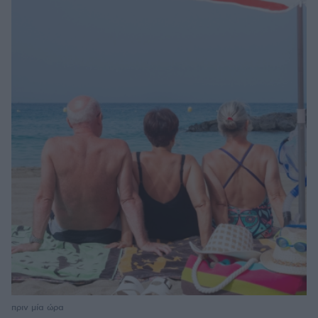
πριν μία ώρα