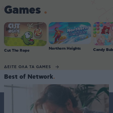
Games
Northern Heights
Candy Bub
Cut The Rope
ΔΕΙΤΕ ΟΛΑ ΤΑ GAMES
Best of Network