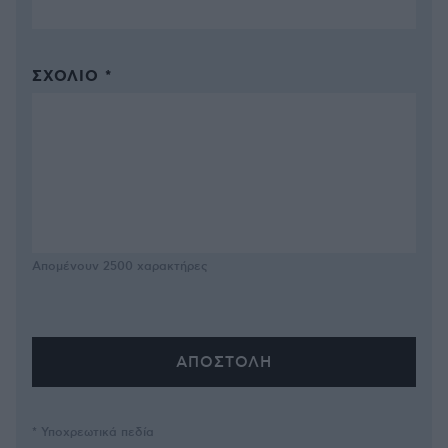
ΣΧΌΛΙΟ *
Απομένουν
2500
χαρακτήρες
* Υποχρεωτικά πεδία