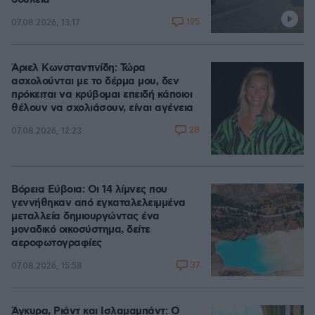
δουλειά
195
07.08.2026, 13:17
Άριελ Κωνσταντινίδη: Τώρα
ασχολούνται με το δέρμα μου, δεν
πρόκειται να κρύβομαι επειδή κάποιοι
θέλουν να σχολιάσουν, είναι αγένεια
28
07.08.2026, 12:23
Βόρεια Εύβοια: Οι 14 λίμνες που
γεννήθηκαν από εγκαταλελειμμένα
μεταλλεία δημιουργώντας ένα
μοναδικό οικοσύστημα, δείτε
αεροφωτογραφίες
37
07.08.2026, 15:58
Άγκυρα, Ριάντ και Ισλαμαμπάντ: Ο