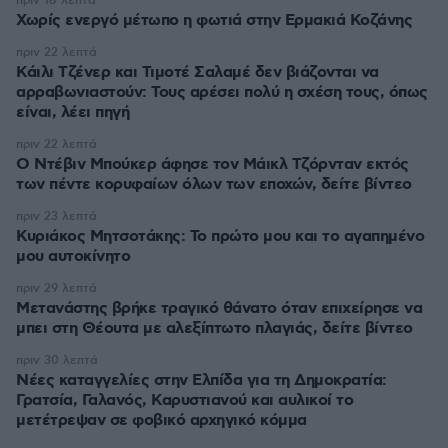
πριν 18 λεπτά
Χωρίς ενεργό μέτωπο η φωτιά στην Ερμακιά Κοζάνης
πριν 22 λεπτά
Κάιλι Τζένερ και Τιμοτέ Σαλαμέ δεν βιάζονται να
αρραβωνιαστούν: Τους αρέσει πολύ η σχέση τους, όπως
είναι, λέει πηγή
πριν 22 λεπτά
Ο Ντέβιν Μπούκερ άφησε τον Μάικλ Τζόρνταν εκτός
των πέντε κορυφαίων όλων των εποχών, δείτε βίντεο
πριν 23 λεπτά
Κυριάκος Μητσοτάκης: Το πρώτο μου και το αγαπημένο
μου αυτοκίνητο
πριν 29 λεπτά
Μετανάστης βρήκε τραγικό θάνατο όταν επιχείρησε να
μπει στη Θέουτα με αλεξίπτωτο πλαγιάς, δείτε βίντεο
πριν 30 λεπτά
Νέες καταγγελίες στην Ελπίδα για τη Δημοκρατία:
Γρατσία, Γαλανός, Καρυστιανού και αυλικοί το
μετέτρεψαν σε φοβικό αρχηγικό κόμμα