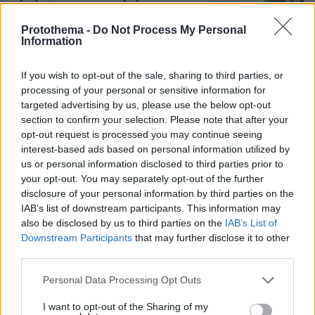
νέος ισχυρός άξονας στη Μέση
Ανατολή ανοίγει τον δρόμο για το
Protothema -
Do Not Process My Personal
«ισλαμικό ΝΑΤΟ», τι σημαίνει η
Information
συμφωνία της Μέκκας
97
07.08.2026, 17:19
If you wish to opt-out of the sale, sharing to third parties, or
processing of your personal or sensitive information for
targeted advertising by us, please use the below opt-out
section to confirm your selection. Please note that after your
Games
opt-out request is processed you may continue seeing
interest-based ads based on personal information utilized by
us or personal information disclosed to third parties prior to
your opt-out. You may separately opt-out of the further
disclosure of your personal information by third parties on the
IAB’s list of downstream participants. This information may
also be disclosed by us to third parties on the
IAB’s List of
Downstream Participants
that may further disclose it to other
Northern Heights
third parties.
Candy Bub
Cut The Rope
Please note that this website/app uses one or more Google
Personal Data Processing Opt Outs
services and may gather and store information including but
ΔΕΙΤΕ ΟΛΑ ΤΑ GAMES
not limited to your visit or usage behaviour. You may click to
I want to opt-out of the Sharing of my