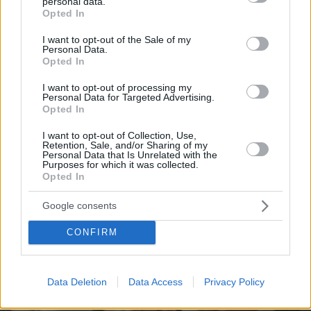
personal data.
grant or deny consent to Google and its third-party tags to
Best of Network
Opted In
use your data for below specified purposes in below Google
consent section.
I want to opt-out of the Sale of my
Personal Data.
Opted In
I want to opt-out of processing my
Personal Data for Targeted Advertising.
Opted In
I want to opt-out of Collection, Use,
Retention, Sale, and/or Sharing of my
Personal Data that Is Unrelated with the
Purposes for which it was collected.
Opted In
Google consents
CONFIRM
Data Deletion
Data Access
Privacy Policy