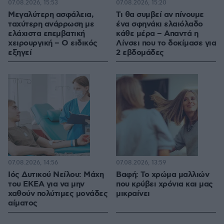
07.08.2026, 15:53
07.08.2026, 15:20
Μεγαλύτερη ασφάλεια,
Τι θα συμβεί αν πίνουμε
ταχύτερη ανάρρωση με
ένα σφηνάκι ελαιόλαδο
ελάχιστα επεμβατική
κάθε μέρα – Απαντά η
χειρουργική – Ο ειδικός
Λίνσει που το δοκίμασε για
εξηγεί
2 εβδομάδες
07.08.2026, 14:56
07.08.2026, 13:59
Ιός Δυτικού Νείλου: Μάχη
Βαφή: Το χρώμα μαλλιών
του ΕΚΕΑ για να μην
που κρύβει χρόνια και μας
χαθούν πολύτιμες μονάδες
μικραίνει
αίματος