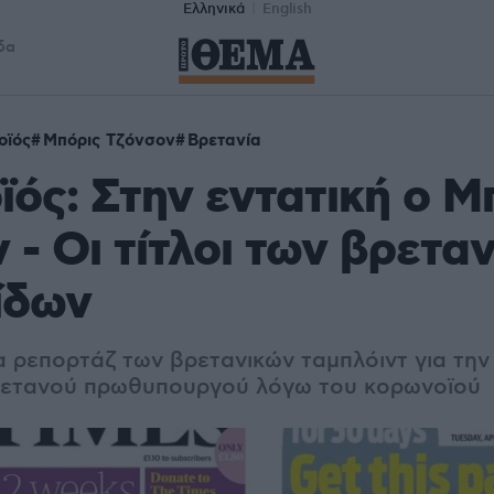
Ελληνικά
English
δα
οϊός
Μπόρις Τζόνσον
Βρετανία
ός: Στην εντατική ο Μ
 - Οι τίτλοι των βρετα
ίδων
α ρεπορτάζ των βρετανικών ταμπλόιντ για την
Βρετανού πρωθυπουργού λόγω του κορωνοϊού