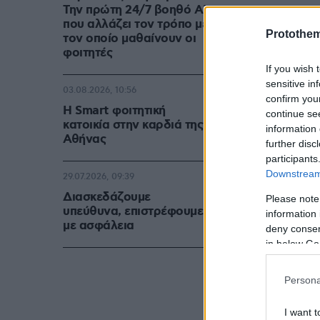
Την πρώτη 24/7 βοηθό AI
που αλλάζει τον τρόπο με
Protothe
τον οποίο μαθαίνουν οι
φοιτητές
If you wish 
sensitive in
03.08.2026, 10:56
confirm you
Η Smart φοιτητική
continue se
κατοικία στην καρδιά της
information 
Αθήνας
further disc
participants
Downstream 
29.07.2026, 09:39
Διασκεδάζουμε
Please note
υπεύθυνα, επιστρέφουμε
information 
με ασφάλεια
deny consent
in below Go
Persona
I want t