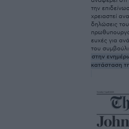
αναφέρει ότ
την επιδείνω
χρειαστεί αν
δηλώσεις του
πρωθυπουργό 
ευχές για α
του συμβούλι
στην ενημέρω
κατάσταση τη