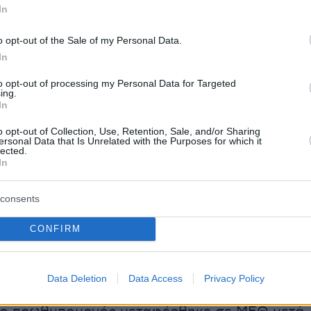
In
o opt-out of the Sale of my Personal Data.
In
to opt-out of processing my Personal Data for Targeted
ing.
In
o opt-out of Collection, Use, Retention, Sale, and/or Sharing
ersonal Data that Is Unrelated with the Purposes for which it
lected.
In
consents
CONFIRM
Data Deletion
Data Access
Privacy Policy
raph
με τίτλο «Ο Τζόνσον στην εντατική»