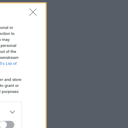
sonal or
ection to
ou may
 personal
out of the
 downstream
B’s List of
er and store
to grant or
ed purposes