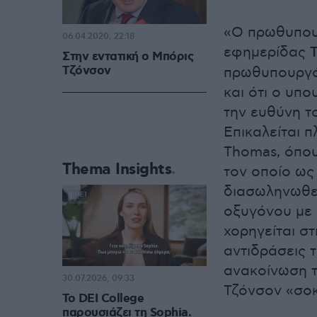
«Ο πρωθυπουρ
06.04.2020, 22:18
εφημερίδας
Στην εντατική ο Μπόρις
Τζόνσον
πρωθυπουργό 
και ότι ο υπ
την ευθύνη τ
Επικαλείται 
Thomas, όπο
Thema Insights
τον οποίο ως
διασωληνωθεί
οξυγόνου με 
χορηγείται σ
αντιδράσεις 
ανακοίνωση τ
30.07.2026, 09:33
Τζόνσον «σοκ
Το DEI College
παρουσιάζει τη Sophia.