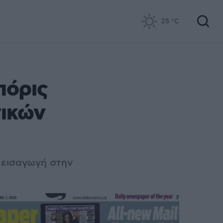
25
°C
πόρις
νικών
 εισαγωγή στην