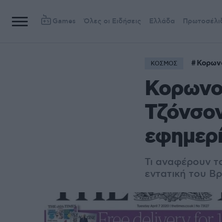
Games
Όλες οι Ειδήσεις
Ελλάδα
Πρωτοσέλι
Κορων
ΚΟΣΜΟΣ
Κορωνοϊ
Τζόνσον
εφημερ
Τι αναφέρουν τ
εντατική του 