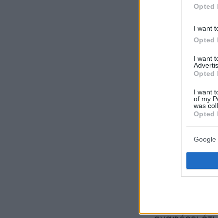
Opted 
I want t
Opted 
I want 
Advertis
Opted 
I want t
of my P
was col
Opted 
Google 
Η
Daily Teleg