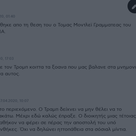
20, 01:40
ηθηκε απο τη θεση του ο Τομας Μοντλεϊ Γραμματεας του
ΠΑ.
0, 17:03
ε τον Τρομπ κοιττα τα ξοανα που μας βαλανε στα μνημονι
α αυτος.
7.04.2020, 10:07
 το περιεχόμενο. Ο Τραμπ δείχνει να μην θέλει να το
κάτω. Μέχρι εδώ καλώς έπραξε. Ο διοικητής μιας τέτοιας
καθήκον να φέρει σε πέρας την αποστολή του υπό
θήκες. Όχι να δηλώνει ηττοπάθεια στα σόσιαλ μίντια.