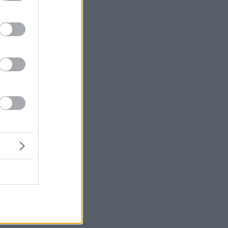
ση
υς