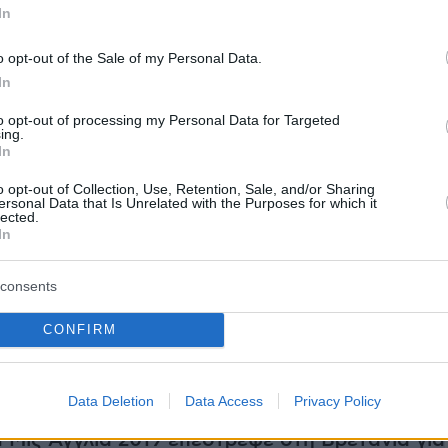
In
ρό και θα ανέλθουμε από αυτήν την κρίση με
ενότητα και στόχους».
o opt-out of the Sale of my Personal Data.
In
 ότι «επιταχύνουμε την οικονομική ανακούφι
to opt-out of processing my Personal Data for Targeted
ικανούς εργαζόμενους, τις οικογένειες και το
ing.
In
.
o opt-out of Collection, Use, Retention, Sale, and/or Sharing
ersonal Data that Is Unrelated with the Purposes for which it
ερα
lected.
In
consents
σης:
CONFIRM
Γαλλία: Κέντρο ελέγχου για την πανδημία τα
υρωκοινοβουλίου
Data Deletion
Data Access
Privacy Policy
 Μις Αγγλία 2019 επέστρεψε στη Βρετανία για