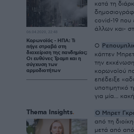
κατά τη διάρ
δημοσιογράφω
covid-19 που
άλλων και- σ
06.04.2020, 22:48
Κορωνοϊός - ΗΠΑ: Τι
Ο
Ρεπουμπλι
πήγε στραβά στη
διαχείριση της πανδημίας;
κάπτεν Μπρετ
Οι ευθύνες Τραμπ και η
την εκκένωσ
σύγχυση των
αρμοδιοτήτων
κορωνοϊού πο
επέδειξε «αδ
υποτιμητικό τ
για μία... κακ
Thema Insights
Ο Μπρετ Γκρό
από τη διοίκ
μετά από από