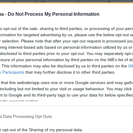
ν ο Τραμπ κλήθηκε να σχολιάσει τη χθεσινή
homas Modly, ο οποίος είχε χαρακτηρίσει
ma -
Do Not Process My Personal Information
 ενέργεια του καπετάνιου Γκρόζιερ, αρκέστηκ
ήταν μία σκληρή δήλωση».
to opt-out of the sale, sharing to third parties, or processing of your per
formation for targeted advertising by us, please use the below opt-out s
r selection. Please note that after your opt-out request is processed y
eing interest-based ads based on personal information utilized by us or
 πρόεδρος είχε δηλώσει νωρίτερα ότι βλέπει 
disclosed to third parties prior to your opt-out. You may separately opt-
losure of your personal information by third parties on the IAB’s list of
ης χώρας να θυμίζουν «καιρό πολέμου»,
. This information may also be disclosed by us to third parties on the
IA
 ότι «αυτό είναι υπέροχο», γεγονός που
Participants
that may further disclose it to other third parties.
αρνητικά από πολλά αμερικανικά -και όχι μόνο
 that this website/app uses one or more Google services and may gath
including but not limited to your visit or usage behaviour. You may click 
 to Google and its third-party tags to use your data for below specifi
ogle consent section.
ος
στην κρίση της εξάπλωσης του νέου
τόνισε ότι «θα νικήσουμε αυτόν τον ιό όλοι μαζί
l Data Processing Opt Outs
το πλήρες πατριωτικό πνεύμα του αμερικανικο
ήσουμε αυτή τη μάχη, θα κατατροπώσουμε
o opt-out of the Sharing of my personal data.