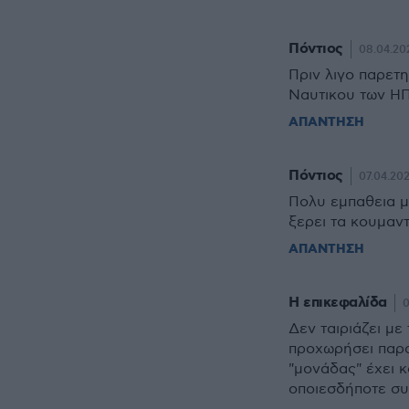
Πόντιος
08.04.20
Πριν λιγο παρετ
Ναυτικου των Η
ΑΠΑΝΤΗΣΗ
Πόντιος
07.04.202
Πολυ εμπαθεια μ
ξερει τα κουμαντ
ΑΠΑΝΤΗΣΗ
Η επικεφαλίδα
0
Δεν ταιριάζει με
προχωρήσει παρα
"μονάδας" έχει 
οποιεσδήποτε συν