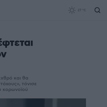
27
°C
έφτεται
ον
εχθρό και θα
τόχους», τόνισε
ου κορωνοϊού