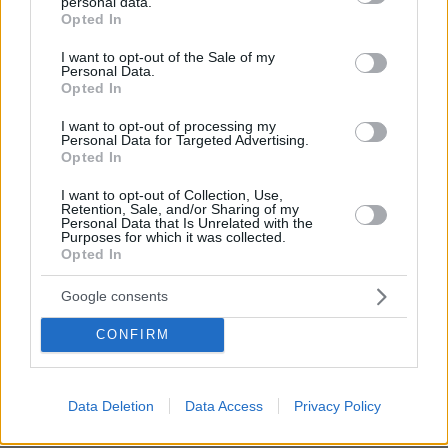
personal data.
grant or deny consent to Google and its third-party tags to
Opted In
«Δεν είναι η Τζορτζίνα»: Απίστευτο
use your data for below specified purposes in below Google
σκηνικό στη Μαδέιρα, χιλιάδες έξω
consent section.
I want to opt-out of the Sale of my
από εκκλησία περίμεναν τον γάμο του
Personal Data.
Ρονάλντο και είδαν άλλο ζευγάρι, η
Opted In
αντίδραση του Πορτογάλου σταρ
I want to opt-out of processing my
11
08.08.2026, 21:05
Personal Data for Targeted Advertising.
Opted In
I want to opt-out of Collection, Use,
Retention, Sale, and/or Sharing of my
Personal Data that Is Unrelated with the
Purposes for which it was collected.
Games
Opted In
Google consents
CONFIRM
Data Deletion
Data Access
Privacy Policy
Northern Heights
Candy Bub
Cut The Rope