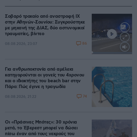
Σοβαρό τροχαίο από αναστροφή ΙΧ
στην Αθηνών-Σουνίου: Συγκρούστηκε
με μηχανή της ΔΙΑΣ, δύο αστυνομικοί
τραυματίες, βίντεο
86
08.08.2026, 23:07
Loaded
:
100.00%
Για ανθρωποκτονία από αμέλεια
κατηγορούνται οι γονείς του 4χρονου
και ο ιδιοκτήτης του beach bar στην
Πάρο: Πώς έγινε η τραγωδία
74
08.08.2026, 21:22
Οι «Πράσινες Μπότες»: 30 χρόνια
μετά, το Έβερεστ μπορεί να δώσει
πίσω έναν από τους νεκρούς του