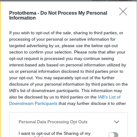
13
08.08.2026, 21:49
Protothema -
Do Not Process My Personal
Information
If you wish to opt-out of the sale, sharing to third parties, or
Πατέρας για δεύτερη φορά ο
processing of your personal or sensitive information for
Κωνσταντέλιας: Η σύζυγός του
targeted advertising by us, please use the below opt-out
Χριστίνα έφερε στον κόσμο ένα
section to confirm your selection. Please note that after your
υγιέστατο κοριτσάκι
opt-out request is processed you may continue seeing
interest-based ads based on personal information utilized by
48
08.08.2026, 22:23
us or personal information disclosed to third parties prior to
your opt-out. You may separately opt-out of the further
disclosure of your personal information by third parties on the
IAB’s list of downstream participants. This information may
Αντόνιο Μπαντέρας: Ήξερα ότι δεν θα
πέρναγα όλη μου τη ζωή στο
also be disclosed by us to third parties on the
IAB’s List of
Χόλιγουντ, δεν ήταν γραφτό να
Downstream Participants
that may further disclose it to other
βρίσκομαι εκεί, αλλά στην πατρίδα
third parties.
μου
Please note that this website/app uses one or more Google
Personal Data Processing Opt Outs
4
08.08.2026, 15:02
services and may gather and store information including but
not limited to your visit or usage behaviour. You may click to
I want to opt-out of the Sharing of my