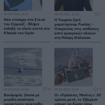
08.08.2026, 22:23
2
08.08.2026, 22:02
Νέο χτύπημα στα Στενά
Η Τουρκία ζητά
του Ορμούζ - Βλήμα
μορατόριουμ Ρωσίας -
έπληξε το πλοίο κοντά στο
Ουκρανίας στις επιθέσεις
Khasab του Ομάν
κατά εμπορικών πλοίων
στη Μαύρη Θάλασσα
21
13
08.08.2026, 22:00
08.08.2026, 21:49
Βουλγαρία: Drone με
Οι «Πράσινες Μπότες»: 30
μεγάλη ποσότητα
χρόνια μετά, το Έβερεστ
εκρηκτικών συνετρίβη
μπορεί να δώσει πίσω