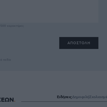
2500
χαρακτήρες
κά πεδία
Ειδήσεις
Δημοφιλή
Σχολιασμ
ΣΕΩΝ