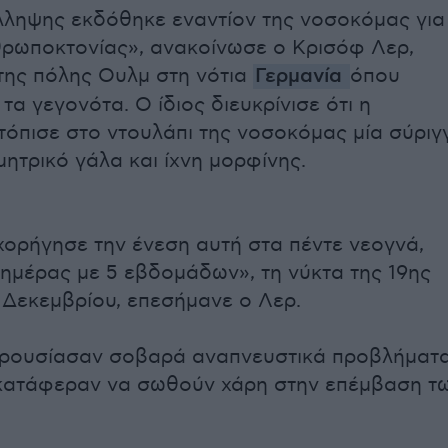
ληψης εκδόθηκε εναντίον της νοσοκόμας για
ρωποκτονίας», ανακοίνωσε ο Κρισόφ Λερ,
της πόλης Ουλμ στη νότια
Γερμανία
όπου
τα γεγονότα. Ο ίδιος διευκρίνισε ότι η
τόπισε στο ντουλάπι της νοσοκόμας μία σύριγ
μητρικό γάλα και ίχνη μορφίνης.
ορήγησε την ένεση αυτή στα πέντε νεογνά,
ς ημέρας με 5 εβδομάδων», τη νύκτα της 19ης
 Δεκεμβρίου, επεσήμανε ο Λερ.
αρουσίασαν σοβαρά αναπνευστικά προβλήματα
 κατάφεραν να σωθούν χάρη στην επέμβαση τ