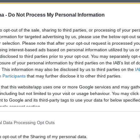
ο αρχικά εκτίμησε ότι τα βρέφη είχαν
κάποια μόλυνση, όμως οι εξετάσεις ούρων
ma -
Do Not Process My Personal Information
ο ενδεχόμενο αυτό, σημείωσε ο Μπέρνχαρντ
to opt-out of the sale, sharing to third parties, or processing of your per
κητής της αστυνομίας στη διάρκεια συνέντευξη
formation for targeted advertising by us, please use the below opt-out s
r selection. Please note that after your opt-out request is processed y
eing interest-based ads based on personal information utilized by us or
disclosed to third parties prior to your opt-out. You may separately opt-
losure of your personal information by third parties on the IAB’s list of
 τις αναλύσεις που έγιναν εντοπίστηκαν στα
. This information may also be disclosed by us to third parties on the
IA
μορφίνης, παρόλο που δύο από αυτά δεν
Participants
that may further disclose it to other third parties.
να λάβουν την ουσία αυτή. Τότε το νοσοκομε
 that this website/app uses one or more Google services and may gath
 απευθυνθεί στην αστυνομία.
including but not limited to your visit or usage behaviour. You may click 
 to Google and its third-party tags to use your data for below specifi
ogle consent section.
έθηκε χθες Τετάρτη υπό κράτηση. Πιστεύεται
ε σκοπίμως», εξήγησε ο εισαγγελέας,
l Data Processing Opt Outs
τι γνώριζε πως τα νεογνά ενδέχεται να
o opt-out of the Sharing of my personal data.
 τη μορφίνη.