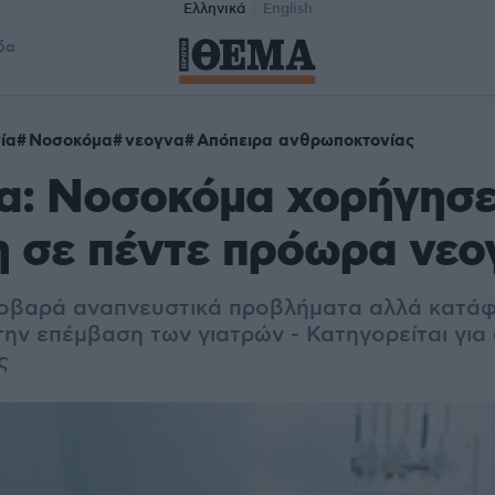
Ελληνικά
English
δα
ία
Νοσοκόμα
νεογνα
Απόπειρα ανθρωποκτονίας
ία: Νοσοκόμα χορήγησ
 σε πέντε πρόωρα νεο
οβαρά αναπνευστικά προβλήματα αλλά κατάφ
ην επέμβαση των γιατρών - Κατηγορείται για
ς