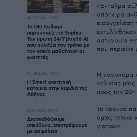
«Ένταλμα σύλ
απόπειρα ανθ
30.07.2026, 09:33
εισαγγελέας 
Το DEI College
εκτυλίχθηκαν 
παρουσιάζει τη Sophia.
Την πρώτη 24/7 βοηθό AI
αστυνομία εν
που αλλάζει τον τρόπο με
που περιείχε 
τον οποίο μαθαίνουν οι
φοιτητές
Η νοσοκόμα χ
03.08.2026, 10:56
Η Smart φοιτητική
«ηλικίας μία
κατοικία στην καρδιά της
προς την 20η
Αθήνας
Τα νεογνά π
29.07.2026, 09:39
όμως τελικά
Διασκεδάζουμε
υπεύθυνα, επιστρέφουμε
γιατρών.
με ασφάλεια