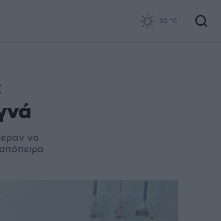
30
°C
ε
γνά
εραν να
 απόπειρα