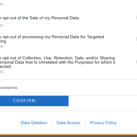
In
κα αρνείται τις κατηγορίες.
o opt-out of the Sale of my Personal Data.
In
protothema.gr στο Google News
ο
και μάθετε πρώτοι όλες
to opt-out of processing my Personal Data for Targeted
ing.
In
Ειδήσεις
ελευταίες
από την Ελλάδα και τον Κόσμο, τη στιγ
o opt-out of Collection, Use, Retention, Sale, and/or Sharing
ersonal Data that Is Unrelated with the Purposes for which it
Protothema.gr
 στο
lected.
In
Α
ΠΡΟΣΘΗΚΗ ΣΧΟΛΙΟΥ
(2)
consents
CONFIRM
30.01.2020, 17:48
θρες ταξιαρχίες , οι Ραφ , οι Μπάιντεν Μάινχωφ και το
 που έκανε τις αεροπειρατίες το '70 !
Data Deletion
Data Access
Privacy Policy