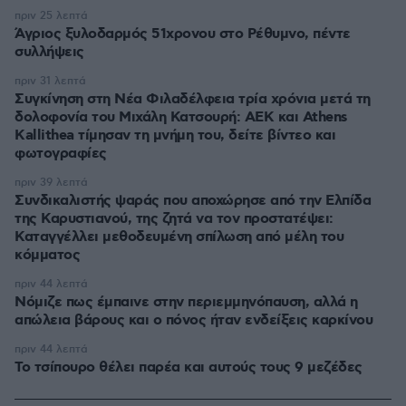
πριν 25 λεπτά
Άγριος ξυλοδαρμός 51χρονου στο Ρέθυμνο, πέντε
συλλήψεις
πριν 31 λεπτά
Συγκίνηση στη Νέα Φιλαδέλφεια τρία χρόνια μετά τη
δολοφονία του Μιχάλη Κατσουρή: ΑΕΚ και Athens
Kallithea τίμησαν τη μνήμη του, δείτε βίντεο και
φωτογραφίες
πριν 39 λεπτά
Συνδικαλιστής ψαράς που αποχώρησε από την Ελπίδα
της Καρυστιανού, της ζητά να τον προστατέψει:
Καταγγέλλει μεθοδευμένη σπίλωση από μέλη του
κόμματος
πριν 44 λεπτά
Νόμιζε πως έμπαινε στην περιεμμηνόπαυση, αλλά η
απώλεια βάρους και ο πόνος ήταν ενδείξεις καρκίνου
πριν 44 λεπτά
Το τσίπουρο θέλει παρέα και αυτούς τους 9 μεζέδες