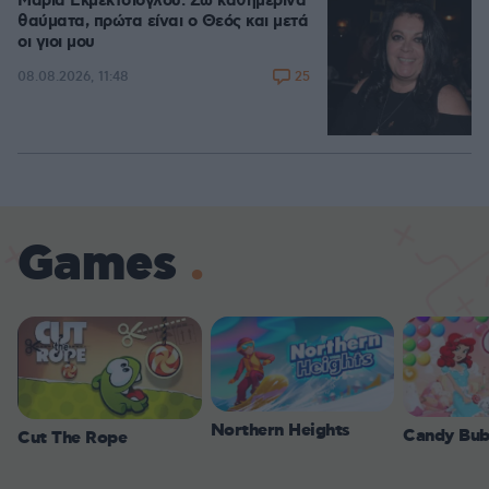
Μαρία Εκμεκτσίογλου: Ζω καθημερινά
θαύματα, πρώτα είναι ο Θεός και μετά
οι γιοι μου
25
08.08.2026, 11:48
Games
Northern Heights
Candy Bub
Cut The Rope