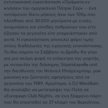
εντυπωσιακή εγκατάσταση «Οράματα εν
κινήσει» του αμερικανού Πάτρικ Σερν -- ένα
«ιπτάμενο» δίχτυ μήκους άνω των 100μ που
πλέχθηκε από 30.000 μηνύματα με ευχές,
αναμνήσεις και ελπίδες ανθρώπων που είτε
έζησαν τα γεγονότα είτε επηρεάστηκαν από
αυτά. Η εγκατάσταση αποτελεί φόρο τιμής
στους διαδηλωτές της ειρηνικής επανάστασης.
Το ίδιο σημείο το Σάββατο το βράδυ θα γίνει
για μια ακόμη φορά το επίκεντρο της γιορτής,
με συναυλία της διάσημης Staatskapelle υπό
την διεύθυνση του Ντάνιελ Μπάρενμπόιμ, ροκ
μουσική και ζωντανές αφηγήσεις από τα
γεγονότα του 1989. Αργότερα, ο DJ WestBam
θα αναλάβει να μετατρέψει την Πύλη σε
«European Club Night», σε ένα ξέφρενο πάρτι
που θα επεκταθεί σε 27 κλαμπ του Βερολίνου.