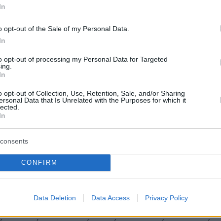
ι οι εννέα, πάντως, διαμηνύουν ότι δεν
In
 κάνουν τόσο μεγάλες παρεμβάσεις.
o opt-out of the Sale of my Personal Data.
In
μάλιστα, από την πλευρά των Συντηρητικών
επικρίνει τη συμπεριφορά του Μπέρκοου
to opt-out of processing my Personal Data for Targeted
ing.
 δεν μπορεί να ζητεί από τους βουλευτές να
In
ται σωστά όταν ο ίδιος παρεκτρέπεται.
o opt-out of Collection, Use, Retention, Sale, and/or Sharing
ersonal Data that Is Unrelated with the Purposes for which it
lected.
ό τους υποψηφίους επικρίνουν τον Μπέρκοου
In
τα λεγόμενά των βουλευτών και άλλοι για
ο θέμα του Brexit, με τους «σκληρούς»
consents
α του καταλογίζουν το πάγωμα της εξόδου υπό
CONFIRM
 συμφωνίας.
Data Deletion
Data Access
Privacy Policy