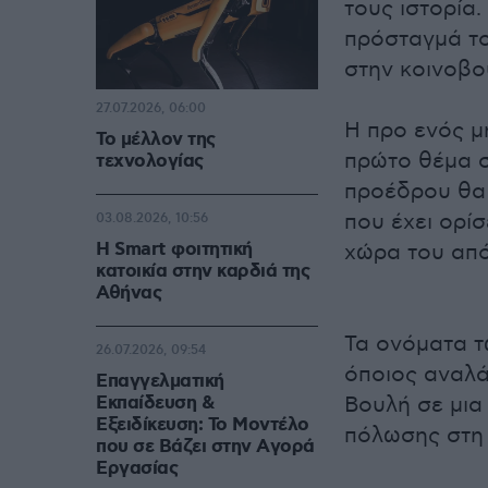
τους ιστορία.
πρόσταγμά το
στην κοινοβο
27.07.2026, 06:00
Η προ ενός μ
Το μέλλον της
πρώτο θέμα σ
τεχνολογίας
προέδρου θα 
που έχει ορί
03.08.2026, 10:56
Η Smart φοιτητική
χώρα του από
κατοικία στην καρδιά της
Αθήνας
Τα ονόματα τ
26.07.2026, 09:54
όποιος αναλά
Επαγγελματική
Εκπαίδευση &
Βουλή σε μια
Εξειδίκευση: Το Mοντέλο
πόλωσης στ
που σε Bάζει στην Aγορά
Eργασίας