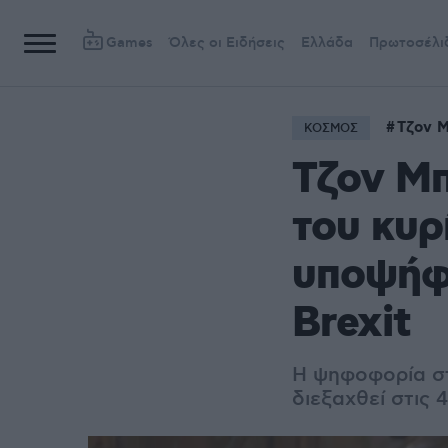
Games
Όλες οι Ειδήσεις
Ελλάδα
Πρωτοσέλι
Τζον 
ΚΟΣΜΟΣ
Τζον Μπ
του κυρ
υποψήφι
Brexit
H ψηφοφορία στ
διεξαχθεί στις 