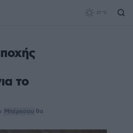
27
°C
εποχής
ια το
ου
Μπέρκοου
θ
α