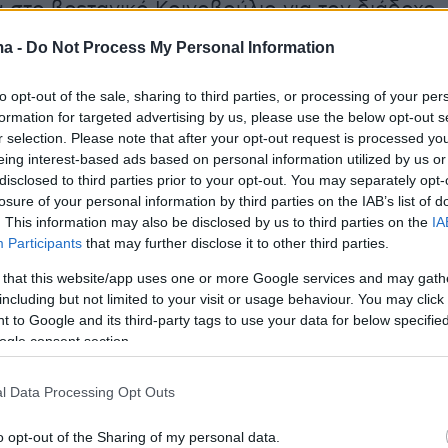
στο βρετανικό Κοινοβούλιο για τον διάδοχο
 θα διεξαχθεί στις 4 Νοεμβρίου. Υποψήφιοι
ma -
Do Not Process My Personal Information
λευτές των Συντηρητικών Χένρι Μπελίνγκχαμ,
και Έντουαρντ Λι. Από την πλευρά των
to opt-out of the sale, sharing to third parties, or processing of your per
formation for targeted advertising by us, please use the below opt-out s
οψηφιότητα έχουν θέσει οι Κρίς Μπριάντ, Χάρι
r selection. Please note that after your opt-out request is processed y
εγκ Χίλιερ.
eing interest-based ads based on personal information utilized by us or
disclosed to third parties prior to your opt-out. You may separately opt-
losure of your personal information by third parties on the IAB’s list of
ια τη διαδοχή και οι αντιπρόεδροι του
. This information may also be disclosed by us to third parties on the
IA
Λίντσεϊ Χόιλ, Έλενορ Λέινγκ και Ρόζι
Participants
that may further disclose it to other third parties.
 that this website/app uses one or more Google services and may gath
including but not limited to your visit or usage behaviour. You may click 
 to Google and its third-party tags to use your data for below specifi
ogle consent section.
η διαδοχή κορυφώνεται, οι θέσεις των
νονται όλο και περισσότερο γνωστές, ενώ
l Data Processing Opt Outs
τεί για το εάν ο νέος διάδοχος θα έχει τόσο
στην βρετανική πολιτικη σκηνή όσο ο
o opt-out of the Sharing of my personal data.