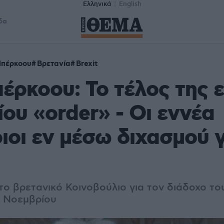
Ελληνικά
English
δα
Μπέρκοου
Βρετανία
Brexit
έρκοου: Το τέλος της 
ίου «order» - Οι εννέα
οι εν μέσω διχασμού γ
ο βρετανικό Κοινοβούλιο για τον διάδοχο τ
4 Νοεμβρίου