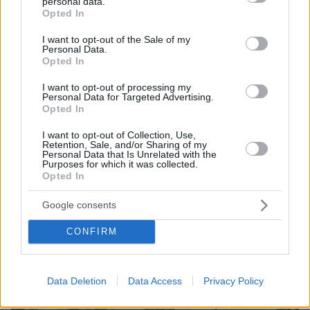
personal data.
grant or deny consent to Google and its third-party tags to
Opted In
use your data for below specified purposes in below Google
consent section.
I want to opt-out of the Sale of my
Personal Data.
Opted In
06.08.2026, 19:34
Γιατί δεν έσωσα το κουτάβι: Ο ερευνητής που
I want to opt-out of processing my
κατέγραφε τη συμβίωση του μικρού σκυλιού με
Personal Data for Targeted Advertising.
Opted In
αγέλη λύκων εξηγεί γιατί δεν επενέβη, όταν το
είδε άρρωστο
I want to opt-out of Collection, Use,
Retention, Sale, and/or Sharing of my
Personal Data that Is Unrelated with the
Purposes for which it was collected.
Opted In
Google consents
CONFIRM
Data Deletion
Data Access
Privacy Policy