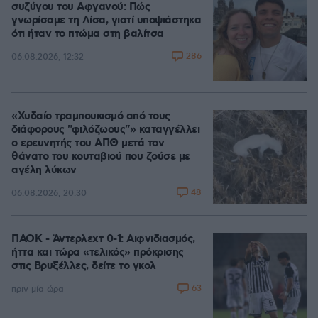
συζύγου του Αφγανού: Πώς
γνωρίσαμε τη Λίσα, γιατί υποψιάστηκα
ότι ήταν το πτώμα στη βαλίτσα
286
06.08.2026, 12:32
«Χυδαίο τραμπουκισμό από τους
διάφορους "φιλόζωους"» καταγγέλλει
ο ερευνητής του ΑΠΘ μετά τον
θάνατο του κουταβιού που ζούσε με
αγέλη λύκων
48
06.08.2026, 20:30
ΠΑΟΚ - Άντερλεχτ 0-1: Αιφνιδιασμός,
ήττα και τώρα «τελικός» πρόκρισης
στις Βρυξέλλες, δείτε το γκολ
63
πριν μία ώρα