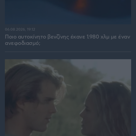
06.08.2026, 19:12
Ποιο αυτοκίνητο βενζίνης έκανε 1.980 χλμ με έναν
ανεφοδιασμό;