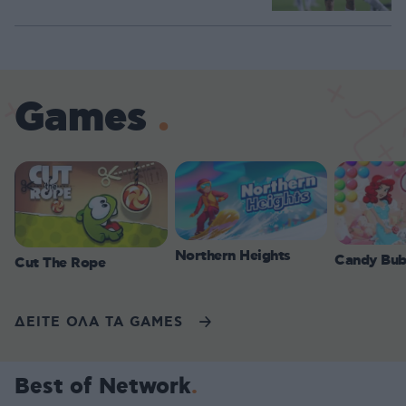
Games
Northern Heights
Candy Bub
Cut The Rope
ΔΕΙΤΕ ΟΛΑ ΤΑ GAMES
Best of Network