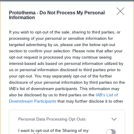
Πώς έγινε η τραγωδία με την νεκρή μητέρα στα
Μάλια: Βούτηξε για να βοηθήσει τη φίλη της και
Protothema -
Do Not Process My Personal
πνίγηκε, τα παιδιά φώναζαν για βοήθεια
Information
If you wish to opt-out of the sale, sharing to third parties, or
processing of your personal or sensitive information for
targeted advertising by us, please use the below opt-out
section to confirm your selection. Please note that after your
opt-out request is processed you may continue seeing
interest-based ads based on personal information utilized by
us or personal information disclosed to third parties prior to
your opt-out. You may separately opt-out of the further
disclosure of your personal information by third parties on the
IAB’s list of downstream participants. This information may
also be disclosed by us to third parties on the
IAB’s List of
Downstream Participants
that may further disclose it to other
third parties.
Please note that this website/app uses one or more Google
Personal Data Processing Opt Outs
services and may gather and store information including but
not limited to your visit or usage behaviour. You may click to
I want to opt-out of the Sharing of my