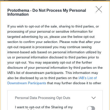
Protothema -
Do Not Process My Personal
Information
If you wish to opt-out of the sale, sharing to third parties, or
processing of your personal or sensitive information for
targeted advertising by us, please use the below opt-out
07.08.2026, 07:16
section to confirm your selection. Please note that after your
Οργή στο Περού για το βίντεο της σεξουαλικής
opt-out request is processed you may continue seeing
επίθεσης μαέστρου σε 26χρονη τραγουδίστρια:
interest-based ads based on personal information utilized by
«Σιγά-σιγά θα το ξεπεράσεις» της έλεγαν από τη
us or personal information disclosed to third parties prior to
μπάντα της
your opt-out. You may separately opt-out of the further
disclosure of your personal information by third parties on the
IAB’s list of downstream participants. This information may
also be disclosed by us to third parties on the
IAB’s List of
Downstream Participants
that may further disclose it to other
third parties.
Please note that this website/app uses one or more Google
Personal Data Processing Opt Outs
services and may gather and store information including but
not limited to your visit or usage behaviour. You may click to
I want to opt-out of the Sharing of my