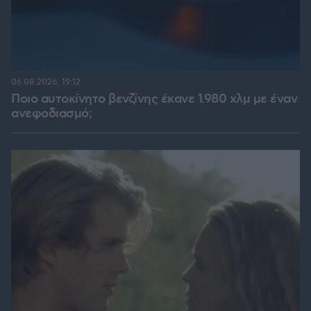
06.08.2026, 19:12
Ποιο αυτοκίνητο βενζίνης έκανε 1.980 χλμ με έναν
ανεφοδιασμό;