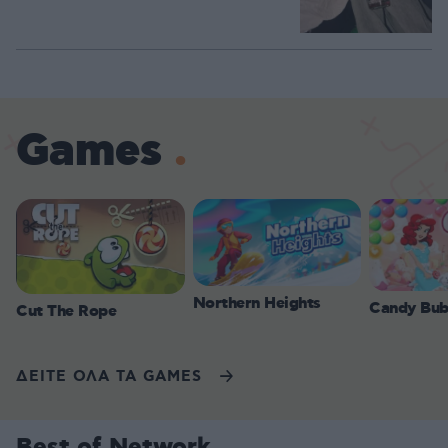
Games
Northern Heights
Candy Bub
Cut The Rope
ΔΕΙΤΕ ΟΛΑ ΤΑ GAMES