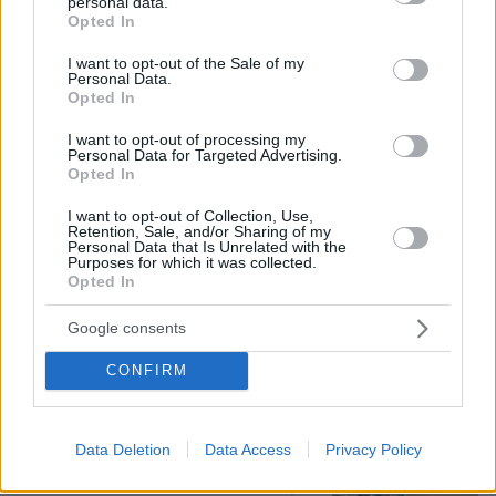
personal data.
grant or deny consent to Google and its third-party tags to
Opted In
use your data for below specified purposes in below Google
consent section.
I want to opt-out of the Sale of my
Personal Data.
Opted In
I want to opt-out of processing my
Personal Data for Targeted Advertising.
Opted In
I want to opt-out of Collection, Use,
Retention, Sale, and/or Sharing of my
Personal Data that Is Unrelated with the
Purposes for which it was collected.
Opted In
07.08.2026, 07:58
Google consents
Γονικές παροχές: Οι παγίδες στις μεταφορές
χρημάτων που μπορεί να κοστίσουν σε φόρο
CONFIRM
Πόσο κοστίζει μία εβδομάδα σε βίλες
Data Deletion
Data Access
Privacy Policy
- παράδεισους
1
πριν μία ώρα