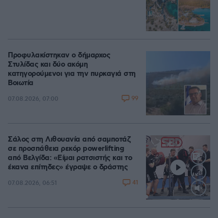
Προφυλακίστηκαν ο δήμαρχος
Στυλίδας και δύο ακόμη
κατηγορούμενοι για την πυρκαγιά στη
Βοιωτία
99
07.08.2026, 07:00
Σάλος στη Λιθουανία από σαμποτάζ
σε προσπάθεια ρεκόρ powerlifting
από Βελγίδα: «Είμαι ρατσιστής και το
έκανα επίτηδες» έγραψε ο δράστης
41
07.08.2026, 06:51
Loaded
:
100.00%