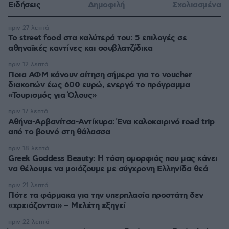
Ειδήσεις
Δημοφιλή
Σχολιασμένα
πριν 27 λεπτά
Το street food στα καλύτερά του: 5 επιλογές σε
αθηναϊκές καντίνες και σουβλατζίδικα
πριν 12 λεπτά
Ποια ΑΦΜ κάνουν αίτηση σήμερα για το voucher
διακοπών έως 600 ευρώ, ενεργό το πρόγραμμα
«Τουρισμός για Όλους»
πριν 17 λεπτά
Αθήνα-Αρβανίτσα-Αντίκυρα: Ένα καλοκαιρινό road trip
από το βουνό στη θάλασσα
πριν 18 λεπτά
Greek Goddess Beauty: Η τάση ομορφιάς που μας κάνει
να θέλουμε να μοιάζουμε με σύγχρονη Ελληνίδα θεά
πριν 21 λεπτά
Πότε τα φάρμακα για την υπερπλασία προστάτη δεν
«χρειάζονται» – Μελέτη εξηγεί
πριν 22 λεπτά