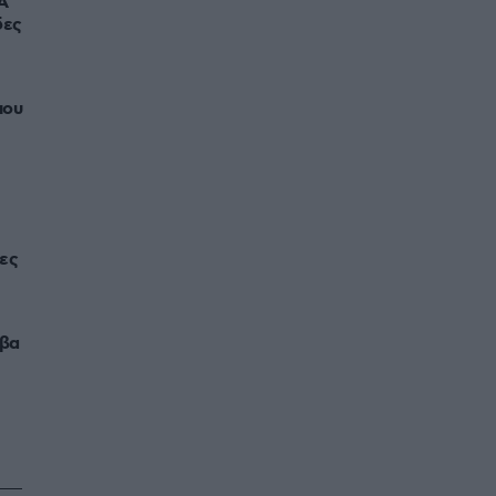
Α
δες
που
ες
άβα