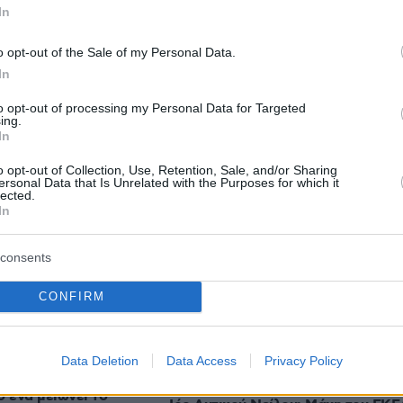
In
o opt-out of the Sale of my Personal Data.
In
protothema.gr στο Google News
ο
και μάθετε πρώτοι όλες
to opt-out of processing my Personal Data for Targeted
ing.
In
Ειδήσεις
ελευταίες
από την Ελλάδα και τον Κόσμο, τη στιγ
o opt-out of Collection, Use, Retention, Sale, and/or Sharing
Protothema.gr
 στο
ersonal Data that Is Unrelated with the Purposes for which it
lected.
In
consents
Ειδήσεις
Δημοφιλή
Σχολιασμ
ΣΕΩΝ
CONFIRM
Η εμμηνόπαυση πριν τα 40 αυξάνει
ιλέγουν 4
Data Deletion
Data Access
Privacy Policy
τον κίνδυνο υπέρτασης
ια καλύτερο έλεγχο
πριν 28 λεπτά
ο ένα μειώνει το