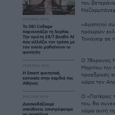
του βετεράν
Ναζαρμπάγεφ
30.07.2026, 09:33
«Αγαπητοί συ
Το DEI College
πρόωρων εκλο
παρουσιάζει τη Sophia.
Την πρώτη 24/7 βοηθό AI
Τοκάγεφ σε τ
που αλλάζει τον τρόπο με
τον οποίο μαθαίνουν οι
φοιτητές
Ο 78χρονος Ν
03.08.2026, 10:56
Μαρτίου την 
Η Smart φοιτητική
προεδρικές ε
κατοικία στην καρδιά της
χώρα τον Απρ
Αθήνας
Ο «Πατέρας τ
29.07.2026, 09:39
του, θα συνε
Διασκεδάζουμε
υπεύθυνα, επιστρέφουμε
χώρα αυτή τη
με ασφάλεια