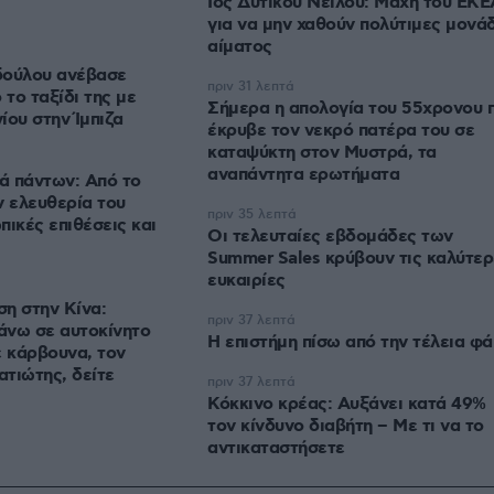
Ιός Δυτικού Νείλου: Μάχη του ΕΚΕ
για να μην χαθούν πολύτιμες μονά
αίματος
δούλου ανέβασε
πριν 31 λεπτά
το ταξίδι της με
Σήμερα η απολογία του 55χρονου 
ίου στην Ίμπιζα
έκρυβε τον νεκρό πατέρα του σε
καταψύκτη στον Μυστρά, τα
αναπάντητα ερωτήματα
τά πάντων: Από το
ν ελευθερία του
πριν 35 λεπτά
πικές επιθέσεις και
Οι τελευταίες εβδομάδες των
Summer Sales κρύβουν τις καλύτερ
ευκαιρίες
η στην Κίνα:
πριν 37 λεπτά
άνω σε αυτοκίνητο
Η επιστήμη πίσω από την τέλεια φ
ε κάρβουνα, τον
τιώτης, δείτε
πριν 37 λεπτά
Κόκκινο κρέας: Αυξάνει κατά 49%
τον κίνδυνο διαβήτη – Με τι να το
αντικαταστήσετε