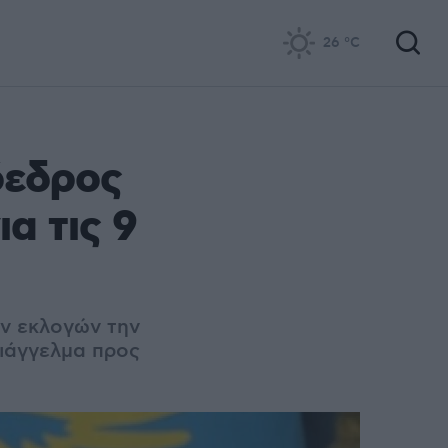
26
°C
όεδρος
α τις 9
ν εκλογών την
διάγγελμα προς