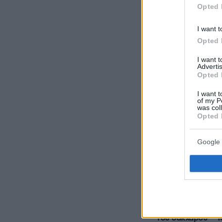
Opted 
I want t
Opted 
Ακολουθήστε τ
I want 
τις ειδήσεις
Advertis
Opted 
Δείτε όλες τις τ
I want t
που συμβαίνουν,
of my P
was col
Opted 
Google 
ΡΟΗ ΕΙΔΗ
πριν 5 λεπτά
Τα φρούτα που επ
ενδοκρινολόγοι γ
του σακχάρου – Τ