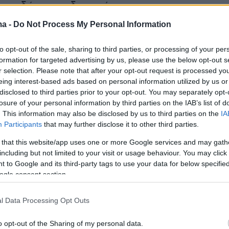
 σχεδόν τρεις δεκαετίες.
ma -
Do Not Process My Personal Information
αίτησή του ανέλαβε προσωρινά χρέη προέδρ
ασίμ Τζομάρτ Τοκάγεφ, ο οποίος ήταν
to opt-out of the sale, sharing to third parties, or processing of your per
formation for targeted advertising by us, please use the below opt-out s
 Γερουσίας.
r selection. Please note that after your opt-out request is processed y
eing interest-based ads based on personal information utilized by us or
disclosed to third parties prior to your opt-out. You may separately opt-
losure of your personal information by third parties on the IAB’s list of
φαση που πήρε ως προσωρινός πρόεδρος ήτα
. This information may also be disclosed by us to third parties on the
IA
τεί η πρωτεύουσα της χώρας Αστάνα σε Νου
Participants
that may further disclose it to other third parties.
 τιμήν του πρώην προέδρου.
 that this website/app uses one or more Google services and may gath
including but not limited to your visit or usage behaviour. You may click 
ΠΕ
 to Google and its third-party tags to use your data for below specifi
ogle consent section.
l Data Processing Opt Outs
o opt-out of the Sharing of my personal data.