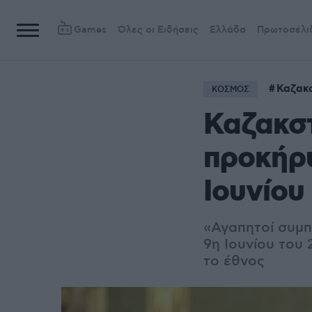
Games
Όλες οι Ειδήσεις
Ελλάδα
Πρωτοσέλι
Καζακ
ΚΟΣΜΟΣ
Καζακσ
προκήρυ
Ιουνίου
«Αγαπητοί συμπ
9η Ιουνίου του
το έθνος