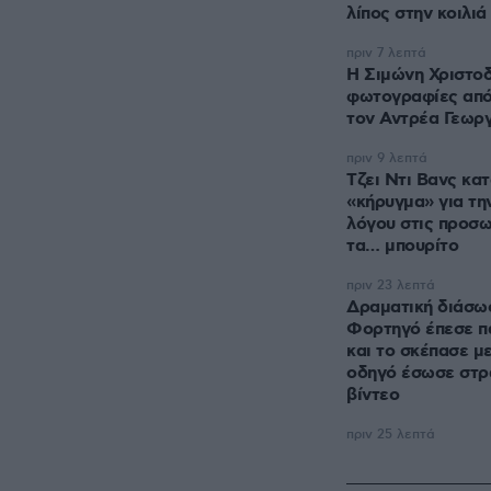
λίπος στην κοιλιά
πριν 7 λεπτά
Η Σιμώνη Χριστο
φωτογραφίες από 
τον Αντρέα Γεωργ
πριν 9 λεπτά
Τζει Ντι Βανς κα
«κήρυγμα» για τη
λόγου στις προσω
τα… μπουρίτο
πριν 23 λεπτά
Δραματική διάσωσ
Φορτηγό έπεσε π
και το σκέπασε μ
οδηγό έσωσε στρα
βίντεο
πριν 25 λεπτά