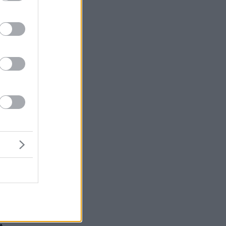
μή
ένα