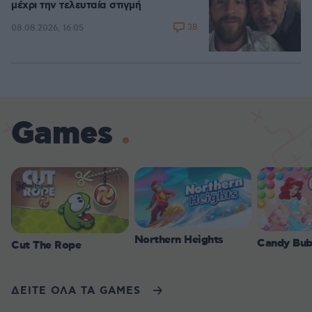
μέχρι την τελευταία στιγμή
38
08.08.2026, 16:05
Games
Northern Heights
Candy Bub
Cut The Rope
ΔΕΙΤΕ ΟΛΑ ΤΑ GAMES