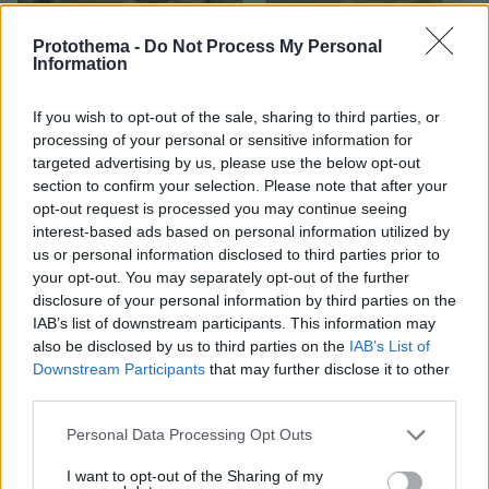
Protothema -
Do Not Process My Personal
Information
If you wish to opt-out of the sale, sharing to third parties, or
processing of your personal or sensitive information for
targeted advertising by us, please use the below opt-out
section to confirm your selection. Please note that after your
opt-out request is processed you may continue seeing
interest-based ads based on personal information utilized by
us or personal information disclosed to third parties prior to
your opt-out. You may separately opt-out of the further
disclosure of your personal information by third parties on the
08.08.2026, 18:48
IAB’s list of downstream participants. This information may
Εγκαταλείπει το κόμμα Καρυστιανού και ο
also be disclosed by us to third parties on the
IAB’s List of
επιχειρηματίας Νίκος Μπρουτζάκης: Καταγγέλλει
Downstream Participants
that may further disclose it to other
κλειστή κάστα, «λένε προδότες και πληρωμένους
third parties.
όσους αποχωρούν»
Please note that this website/app uses one or more Google
Personal Data Processing Opt Outs
services and may gather and store information including but
Από τη Μόρια στον γάμο, τη ΜΚΟ και
not limited to your visit or usage behaviour. You may click to
I want to opt-out of the Sharing of my