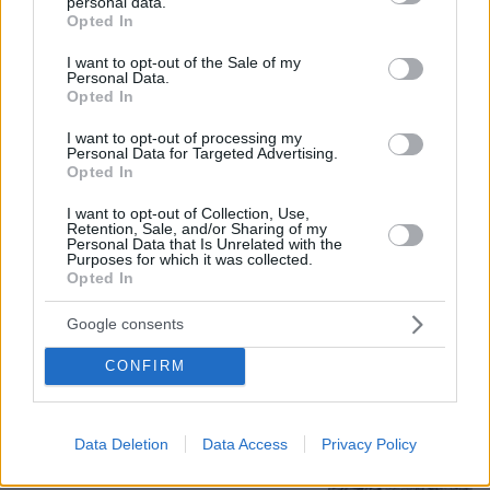
την κατηγορία για φόνο: Η σκοτεινή
personal data.
grant or deny consent to Google and its third-party tags to
διαδρομή του 26χρονου Αφγανού που
Opted In
use your data for below specified purposes in below Google
σκότωσε τη Βρετανίδα στην Κυψέλη
consent section.
I want to opt-out of the Sale of my
Personal Data.
102
08.08.2026, 12:18
Opted In
I want to opt-out of processing my
Personal Data for Targeted Advertising.
Προήχθη σε Αστυνόμο Α' η
Opted In
Κωνσταντία Δημογλίδου
I want to opt-out of Collection, Use,
96
08.08.2026, 14:57
Retention, Sale, and/or Sharing of my
Personal Data that Is Unrelated with the
Purposes for which it was collected.
Opted In
Google consents
Τι έγραφαν οι ξένοι ανταποκριτές σε
CONFIRM
τηλεγραφήματά τους από τη Μικρά
Ασία το 1921
118
08.08.2026, 10:26
Data Deletion
Data Access
Privacy Policy