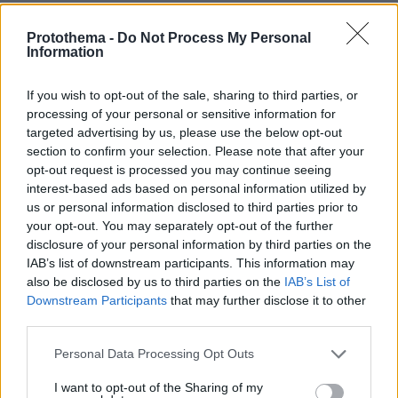
ΤΑ ΠΙΟ ΔΗΜΟΦΙΛΗ
Protothema -
Do Not Process My Personal
Information
If you wish to opt-out of the sale, sharing to third parties, or
processing of your personal or sensitive information for
targeted advertising by us, please use the below opt-out
section to confirm your selection. Please note that after your
opt-out request is processed you may continue seeing
interest-based ads based on personal information utilized by
us or personal information disclosed to third parties prior to
your opt-out. You may separately opt-out of the further
disclosure of your personal information by third parties on the
IAB’s list of downstream participants. This information may
also be disclosed by us to third parties on the
IAB’s List of
Downstream Participants
that may further disclose it to other
third parties.
Please note that this website/app uses one or more Google
Personal Data Processing Opt Outs
services and may gather and store information including but
not limited to your visit or usage behaviour. You may click to
I want to opt-out of the Sharing of my