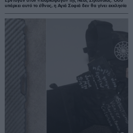
Ερντογάν στον «Τουρκοφάγο» της Νέας Ζηλανδίας: Όσο
υπάρχει αυτό το έθνος, η Αγιά Σοφιά δεν θα γίνει εκκλησία