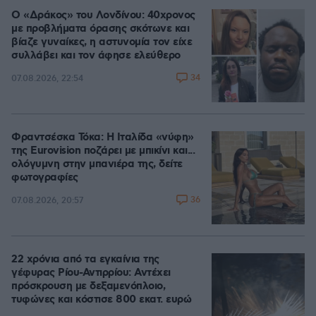
Ο «Δράκος» του Λονδίνου: 40χρονος
με προβλήματα όρασης σκότωνε και
βίαζε γυναίκες, η αστυνομία τον είχε
συλλάβει και τον άφησε ελεύθερο
34
07.08.2026, 22:54
Φραντσέσκα Τόκα: Η Ιταλίδα «νύφη»
της Eurovision ποζάρει με μπικίνι και...
ολόγυμνη στην μπανιέρα της, δείτε
φωτογραφίες
36
07.08.2026, 20:57
22 χρόνια από τα εγκαίνια της
γέφυρας Ρίου-Αντιρρίου: Αντέχει
πρόσκρουση με δεξαμενόπλοιο,
τυφώνες και κόστισε 800 εκατ. ευρώ