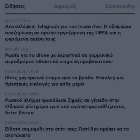
Ειδήσεις
Δημοφιλή
Σχολιασμένα
πριν 23 λεπτά
Αποκαλύψεις Telegraph για τον Ινφαντίνο: Η εξαψήφια
αποζημίωση σε πρώην εργαζόμενη της UEFA και η
φερόμενη σχέση τους
πριν μία ώρα
Ρωσία για το drone με εκρηκτικά σε γερμανικό
αεροδρόμιο: «Βιαστικά στημένη προβοκάτσια»
08.08.2026, 01:00
Ιδέες για πρωινό έτοιμο από το βράδυ: Εύκολες και
θρεπτικές επιλογές για κάθε μέρα
08.08.2026, 00:50
Ρωσικό πλήγμα προκάλεσε ζημιές σε γήπεδο στην
Οδησσό μία ημέρα πριν από αγώνα πρωταθλήματος,
δείτε βίντεο
08.08.2026, 00:30
Είδατε σαμιαμίδι στο σπίτι σας; Γιατί δεν πρέπει να το
σκοτώσετε