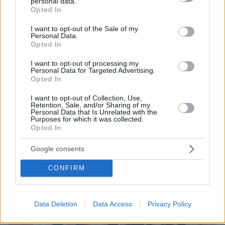
personal data.
grant or deny consent to Google and its third-party tags to
Opted In
use your data for below specified purposes in below Google
consent section.
I want to opt-out of the Sale of my
07.08.2026, 18:22
Personal Data.
«Πόσα θέλεις για το κορίτσι;»: Τουρίστας στην
Opted In
Κρήτη ζητά... τιμή για να ασελγήσει σε ανήλικη, τι
I want to opt-out of processing my
καταγγέλλει ο ιδιοκτήτης επιχείρησης
Personal Data for Targeted Advertising.
Opted In
I want to opt-out of Collection, Use,
Retention, Sale, and/or Sharing of my
Personal Data that Is Unrelated with the
Purposes for which it was collected.
Opted In
Google consents
CONFIRM
Data Deletion
Data Access
Privacy Policy