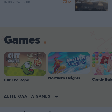
72
07.08.2026, 09:08
Games
Northern Heights
Candy Bub
Cut The Rope
ΔΕΙΤΕ ΟΛΑ ΤΑ GAMES