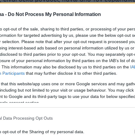
ίζοντας το 77%.
ma -
Do Not Process My Personal Information
to opt-out of the sale, sharing to third parties, or processing of your per
θέση έρχονται οι Γάλλοι με ποσοστό 65%
formation for targeted advertising by us, please use the below opt-out s
ι Ισπανοί με 64%, οι Γερμανοί με 61% και τέλο
r selection. Please note that after your opt-out request is processed y
eing interest-based ads based on personal information utilized by us or
ε 59%.
disclosed to third parties prior to your opt-out. You may separately opt-
losure of your personal information by third parties on the IAB’s list of
ι η γερμανική εφημερίδα «Bild» που
. This information may also be disclosed by us to third parties on the
IA
Participants
that may further disclose it to other third parties.
την έρευνα, ο θέμα της μετανάστευσης, όπως κ
 κατάσταση στη χώρα.
 that this website/app uses one or more Google services and may gath
including but not limited to your visit or usage behaviour. You may click 
 to Google and its third-party tags to use your data for below specifi
υρωπαίων θεωρούν ότι οι μετανάστες
ogle consent section.
ς δουλειές» από τους ντόπιους. Μόνο το 45%
η μετανάστευση κάνει καλό στην οικονομία».
l Data Processing Opt Outs
o opt-out of the Sharing of my personal data.