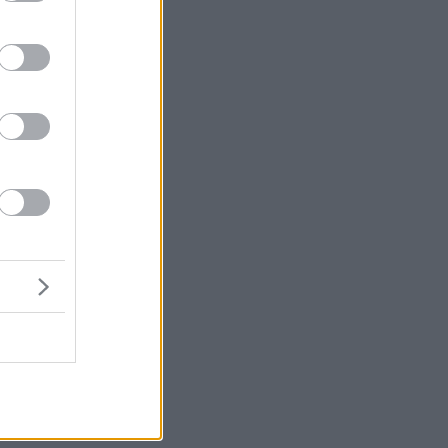
,
5
πό
μή