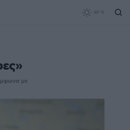
30
°C
ρες»
σύμφωνα με