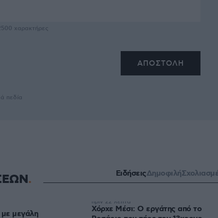
2500
χαρακτήρες
κά πεδία
Ειδήσεις
Δημοφιλή
Σχολιασμ
ΣΕΩΝ
πριν 22 λεπτά
Χόρχε Μέσι: Ο εργάτης από το
 με μεγάλη