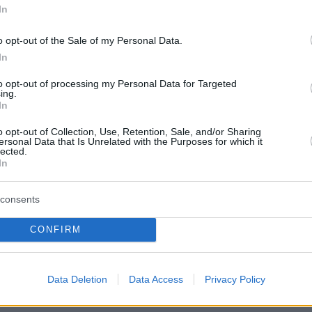
In
ηλικιωμένοι είναι αυτοί που νοσταλγούν
o opt-out of the Sale of my Personal Data.
το παρελθόν. Για τους νέους κάτω των 25 ετών
In
ίναι 52% ενώ για την ηλικιακή ομάδα 56 έως 6
to opt-out of processing my Personal Data for Targeted
στό αγγίζει το 70%.
ing.
In
ναι μεγαλύτεροι νοσταλγοί του παρελθόντος α
o opt-out of Collection, Use, Retention, Sale, and/or Sharing
ersonal Data that Is Unrelated with the Purposes for which it
 Τα ποσοστά των δύο φύλων είναι ενδεικτικά:
lected.
In
άνδρες και 47% για τις γυναίκες.
consents
protothema.gr στο Google News
ο
και μάθετε πρώτοι όλες
CONFIRM
Ειδήσεις
ελευταίες
από την Ελλάδα και τον Κόσμο, τη στιγ
Data Deletion
Data Access
Privacy Policy
Protothema.gr
 στο