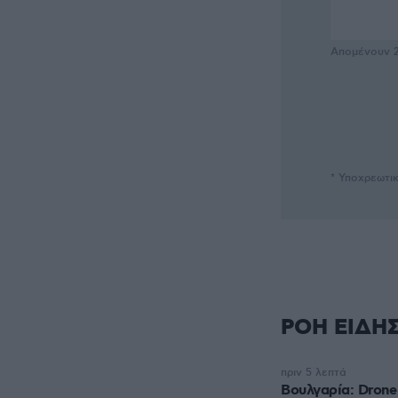
Απομένουν
* Υποχρεωτι
ΡΟΗ ΕΙΔΗ
πριν 5 λεπτά
Βουλγαρία: Drone