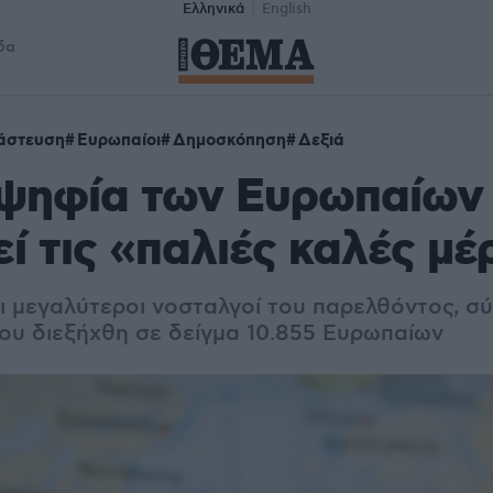
Ελληνικά
English
δα
άστευση
Ευρωπαίοι
Δημοσκόπηση
Δεξιά
οψηφία των Ευρωπαίων
ί τις «παλιές καλές μέ
 οι μεγαλύτεροι νοσταλγοί του παρελθόντος, 
υ διεξήχθη σε δείγμα 10.855 Ευρωπαίων