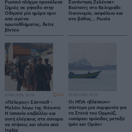
Ρωσικό πλήγμα προκάλεσε
Συνάντηση Ζελένσκι-
ζημιές σε γήπεδο στην
Βούτσιτς στο Βελιγράδι:
Οδησσό μία ημέρα πριν
Οικονομία, ασφάλεια και
από αγώνα
στο βάθος... Ρωσία
πρωταθλήματος, δείτε
βίντεο
85
07.08.2026, 23:15
07.08.2026, 23:19
Οι ΗΠΑ «βλέπουν»
«Πόλεμος» Σάντσεθ -
σύντομα μια συμφωνία για
Μελόνι λόγω της Θέουτα:
τα Στενά του Ορμούζ,
Η Ισπανία επιβάλλει και
«υπάρχει πρόοδος μεταξύ
αυτή ελέγχους στα σύνορα
Ιράν και Ομάν»
σε πτήσεις και πλοία από
Ιταλία