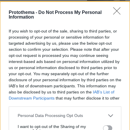
Protothema -
Do Not Process My Personal
Information
If you wish to opt-out of the sale, sharing to third parties, or
Games
processing of your personal or sensitive information for
targeted advertising by us, please use the below opt-out
section to confirm your selection. Please note that after your
opt-out request is processed you may continue seeing
interest-based ads based on personal information utilized by
us or personal information disclosed to third parties prior to
your opt-out. You may separately opt-out of the further
disclosure of your personal information by third parties on the
Northern Heights
IAB’s list of downstream participants. This information may
Candy Bub
Cut The Rope
also be disclosed by us to third parties on the
IAB’s List of
Downstream Participants
that may further disclose it to other
third parties.
ΔΕΙΤΕ ΟΛΑ ΤΑ GAMES
Please note that this website/app uses one or more Google
Personal Data Processing Opt Outs
services and may gather and store information including but
Best of Network
not limited to your visit or usage behaviour. You may click to
I want to opt-out of the Sharing of my