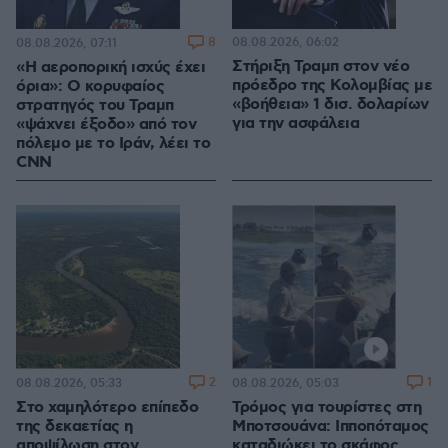
8
08.08.2026, 06:02
08.08.2026, 07:11
Στήριξη Τραμπ στον νέο
«Η αεροπορική ισχύς έχει
πρόεδρο της Κολομβίας με
όρια»: Ο κορυφαίος
«βοήθεια» 1 δισ. δολαρίων
στρατηγός του Τραμπ
για την ασφάλεια
«ψάχνει έξοδο» από τον
πόλεμο με το Ιράν, λέει το
CNN
2
1
08.08.2026, 05:33
08.08.2026, 05:03
Στο χαμηλότερο επίπεδο
Τρόμος για τουρίστες στη
της δεκαετίας η
Μποτσουάνα: Ιπποπόταμος
αποψίλωση στον
καταδιώκει το σκάφος