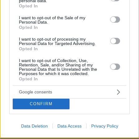
personal data.
grant or deny consent to Google and its third-party tags to
Opted In
use your data for below specified purposes in below Google
consent section.
I want to opt-out of the Sale of my
Personal Data.
Opted In
I want to opt-out of processing my
Personal Data for Targeted Advertising.
Opted In
I want to opt-out of Collection, Use,
Retention, Sale, and/or Sharing of my
Personal Data that Is Unrelated with the
Purposes for which it was collected.
Opted In
Google consents
CONFIRM
Data Deletion
Data Access
Privacy Policy