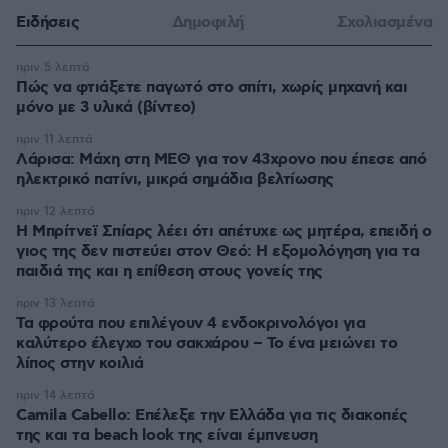
Ειδήσεις
Δημοφιλή
Σχολιασμένα
πριν 5 λεπτά
Πώς να φτιάξετε παγωτό στο σπίτι, χωρίς μηχανή και
μόνο με 3 υλικά (βίντεο)
πριν 11 λεπτά
Λάρισα: Μάχη στη ΜΕΘ για τον 43χρονο που έπεσε από
ηλεκτρικό πατίνι, μικρά σημάδια βελτίωσης
πριν 12 λεπτά
Η Μπρίτνεϊ Σπίαρς λέει ότι απέτυχε ως μητέρα, επειδή ο
γιος της δεν πιστεύει στον Θεό: Η εξομολόγηση για τα
παιδιά της και η επίθεση στους γονείς της
πριν 13 λεπτά
Τα φρούτα που επιλέγουν 4 ενδοκρινολόγοι για
καλύτερο έλεγχο του σακχάρου – Το ένα μειώνει το
λίπος στην κοιλιά
πριν 14 λεπτά
Camila Cabello: Επέλεξε την Ελλάδα για τις διακοπές
της και τα beach look της είναι έμπνευση