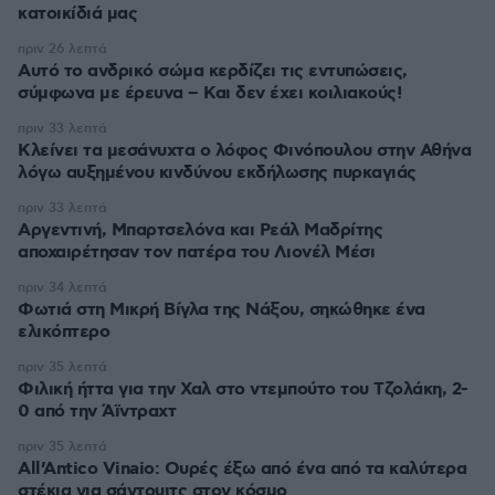
κατοικίδιά μας
πριν 26 λεπτά
Αυτό το ανδρικό σώμα κερδίζει τις εντυπώσεις,
σύμφωνα με έρευνα – Και δεν έχει κοιλιακούς!
πριν 33 λεπτά
Κλείνει τα μεσάνυχτα ο λόφος Φινόπουλου στην Αθήνα
λόγω αυξημένου κινδύνου εκδήλωσης πυρκαγιάς
πριν 33 λεπτά
Αργεντινή, Μπαρτσελόνα και Ρεάλ Μαδρίτης
αποχαιρέτησαν τον πατέρα του Λιονέλ Μέσι
πριν 34 λεπτά
Φωτιά στη Μικρή Βίγλα της Νάξου, σηκώθηκε ένα
ελικόπτερο
πριν 35 λεπτά
Φιλική ήττα για την Χαλ στο ντεμπούτο του Τζολάκη, 2-
0 από την Άϊντραχτ
πριν 35 λεπτά
All’Antico Vinaio: Ουρές έξω από ένα από τα καλύτερα
στέκια για σάντουιτς στον κόσμο