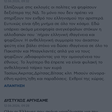
12.06.2026, 09:32
Ελπίζουμε στις εκλογές οι πολίτες να ψηφίσουν
δεξιότερα της ΝΔ. Το μόνο που δεν πρέπει να
στηρίξουν τον εχθρό του ελληνισμού την αριστερά.
Ευτυχώς είναι ήδη μνήμα σε όλο τον κόσμο. Εδώ
υπάρχει ακόμα μειοψηφία ανεγκέφαλων στόκων η
αλλοδαπών που ΄πήραν ελληνική ιθαγένεια και
ψηφίζουν. Η ανθελληνική συμμορία του άχαστου
ψεύτη είχε βάλει στόχο να δώσει ιθαγένεια σε όλο το
Πακιστάν και Μπαγκλαντές απλά για να τους
ψηφίζουν ,αδιαφορόντας για την ομοιογένεια του
έθνους. Το λιγότερο θα έπρεπε να είναι φυλακή το
ανθελληνικό τσίρκο των κυρά
Τασίων,Ακριτας,Δρίτσας,Βίτσας κλπ. Μισούν σύνορα-
έθνη-κράτη,'ηθη και παραδόσεις. Εχθροί της χώρας.
ΑΠΑΝΤΗΣΗ
ΔΥΣΤΥΧΩΣ ΑΡΓΗΣΑΜΕ
12.06.2026, 09:28
Ολοι οι Έλληνες που ακόμη νοιαζόμαστε για την