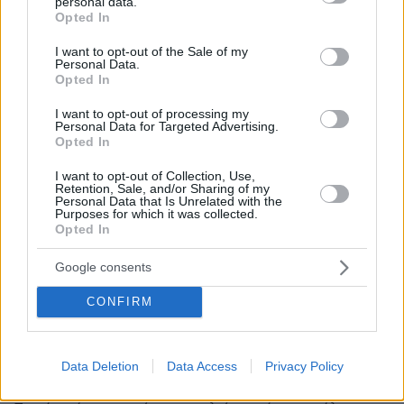
personal data.
μεγάλων έργων
grant or deny consent to Google and its third-party tags to
Opted In
use your data for below specified purposes in below Google
consent section.
29.07.2026, 09:39
I want to opt-out of the Sale of my
Personal Data.
Διασκεδάζουμε υπεύθυνα, επιστρέφουμε με ασφάλεια
Opted In
I want to opt-out of processing my
ΣΧΟΛΙΑ
(14)
Personal Data for Targeted Advertising.
Opted In
ΠΡΟΣΘΗΚΗ ΣΧΟΛΙΟΥ
I want to opt-out of Collection, Use,
Retention, Sale, and/or Sharing of my
Personal Data that Is Unrelated with the
Purposes for which it was collected.
Μία από τα ίδια!
Opted In
12.06.2026, 17:36
Google consents
Γενικότητες και αερολογίες μηδενικού
αποτελέσματος.
CONFIRM
ΑΠΑΝΤΗΣΗ
Data Deletion
Data Access
Privacy Policy
GEORGE
12.06.2026, 13:20