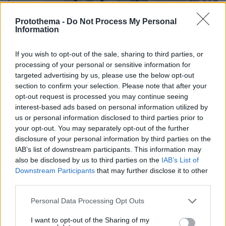
Protothema -
Do Not Process My Personal
Information
If you wish to opt-out of the sale, sharing to third parties, or
processing of your personal or sensitive information for
targeted advertising by us, please use the below opt-out
section to confirm your selection. Please note that after your
opt-out request is processed you may continue seeing
interest-based ads based on personal information utilized by
us or personal information disclosed to third parties prior to
your opt-out. You may separately opt-out of the further
disclosure of your personal information by third parties on the
IAB’s list of downstream participants. This information may
also be disclosed by us to third parties on the
IAB’s List of
03.08.2026, 11:06
Downstream Participants
that may further disclose it to other
Κάτι αλλάζει στον χάρτη της πανεπιστημιακής εκπαίδευσης
third parties.
στην Ελλάδα
Please note that this website/app uses one or more Google
Personal Data Processing Opt Outs
services and may gather and store information including but
30.07.2026, 15:25
not limited to your visit or usage behaviour. You may click to
I want to opt-out of the Sharing of my
Εθνική Τράπεζα: Η κορυφαία επιλογή για τη χρηματοδότηση