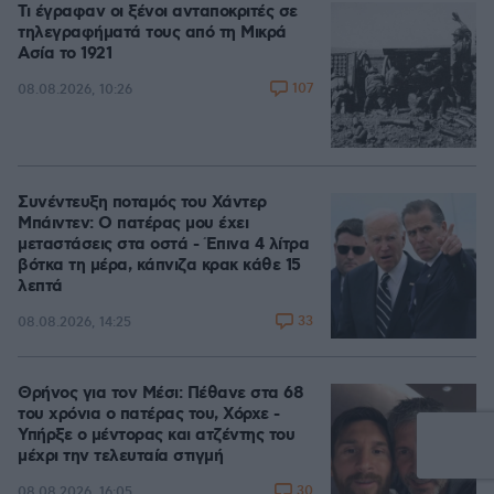
Τι έγραφαν οι ξένοι ανταποκριτές σε
τηλεγραφήματά τους από τη Μικρά
Ασία το 1921
107
08.08.2026, 10:26
Συνέντευξη ποταμός του Χάντερ
Μπάιντεν: Ο πατέρας μου έχει
μεταστάσεις στα οστά - Έπινα 4 λίτρα
βότκα τη μέρα, κάπνιζα κρακ κάθε 15
λεπτά
33
08.08.2026, 14:25
Θρήνος για τον Μέσι: Πέθανε στα 68
του χρόνια ο πατέρας του, Χόρχε -
Υπήρξε ο μέντορας και ατζέντης του
μέχρι την τελευταία στιγμή
30
08.08.2026, 16:05