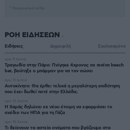
* Υποχρεωτικά πεδία
ΡΟΗ ΕΙΔΗΣΕΩΝ
Ειδήσεις
Δημοφιλή
Σχολιασμένα
πριν 9 λεπτά
Τραγωδία στην Πάρο: Πνίγηκε 4χρονος σε πισίνα beach
bar, βούτηξε ο μπάρμαν για να τον σώσει
πριν 11 λεπτά
Αυτοκίνητο: Θα έρθει τελικά η μεγαλύτερη επιδότηση
που έχει δωθεί ποτέ στην Ελλάδα;
πριν 13 λεπτά
Η Χαμάς δηλώνει εκ νέου έτοιμη να εφαρμόσει το
σχέδιο των ΗΠΑ για τη Γάζα
πριν 15 λεπτά
Τι δείχνουν τα αστεία ονόματα που βγάζουμε στα