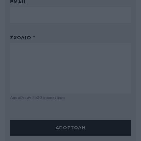
EMAIL
ΣΧΌΛΙΟ *
Απομένουν
2500
χαρακτήρες