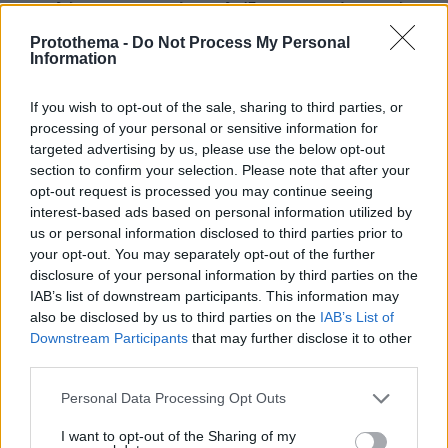
Μπακλέση στο μαιευτήριο: Ελπίδα για τον κόσμο τούτο,
οι φίλοι μου κάνουν παιδιά
Protothema -
Do Not Process My Personal
Information
πριν 25 λεπτά
Τέλος οι πινακίδες αυτοκινήτων στην Ελλάδα
If you wish to opt-out of the sale, sharing to third parties, or
πριν 25 λεπτά
processing of your personal or sensitive information for
Linktour ALUMI: Το έξυπνο αυτοκίνητο της πόλης σε
targeted advertising by us, please use the below opt-out
τιμή έκπληξη - Δείτε το video
section to confirm your selection. Please note that after your
πριν 26 λεπτά
opt-out request is processed you may continue seeing
Συνετρίβη πυροσβεστικό ελικόπτερο ενώ επιχειρούσε
interest-based ads based on personal information utilized by
σε μεγάλη δασική πυρκαγιά στη Γιούτα
us or personal information disclosed to third parties prior to
your opt-out. You may separately opt-out of the further
πριν 29 λεπτά
disclosure of your personal information by third parties on the
Καρκίνος παχέος εντέρου: Το απλό τεστ που συνδέθηκε
με 50% λιγότερους θανάτους – Το παράδειγμα της
IAB’s list of downstream participants. This information may
Ισπανίας
also be disclosed by us to third parties on the
IAB’s List of
Downstream Participants
that may further disclose it to other
third parties.
ΔΕΙΤΕ ΟΛΕΣ ΤΙΣ ΕΙΔΗΣΕΙΣ
Please note that this website/app uses one or more Google
Personal Data Processing Opt Outs
services and may gather and store information including but
not limited to your visit or usage behaviour. You may click to
I want to opt-out of the Sharing of my