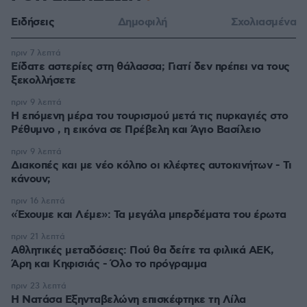
Ειδήσεις
Δημοφιλή
Σχολιασμένα
πριν 7 λεπτά
Είδατε αστερίες στη θάλασσα; Γιατί δεν πρέπει να τους
ξεκολλήσετε
πριν 9 λεπτά
Η επόμενη μέρα του τουρισμού μετά τις πυρκαγιές στο
Ρέθυμνο , η εικόνα σε Πρέβελη και Άγιο Βασίλειο
πριν 9 λεπτά
Διακοπές και με νέο κόλπο οι κλέφτες αυτοκινήτων - Τι
κάνουν;
πριν 16 λεπτά
«Έχουμε και Λέμε»: Τα μεγάλα μπερδέματα του έρωτα
πριν 21 λεπτά
Αθλητικές μεταδόσεις: Πού θα δείτε τα φιλικά ΑΕΚ,
Άρη και Κηφισιάς - Όλο το πρόγραμμα
πριν 23 λεπτά
Η Νατάσα Εξηνταβελώνη επισκέφτηκε τη Λίλα