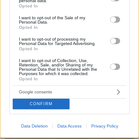
personal data.
grant or deny consent to Google and its third-party tags to
ΤΑ ΠΙΟ ΔΗΜΟΦΙΛΗ
Opted In
use your data for below specified purposes in below Google
consent section.
I want to opt-out of the Sale of my
Personal Data.
Opted In
I want to opt-out of processing my
Personal Data for Targeted Advertising.
Opted In
I want to opt-out of Collection, Use,
Retention, Sale, and/or Sharing of my
Personal Data that Is Unrelated with the
Purposes for which it was collected.
Opted In
Google consents
CONFIRM
Data Deletion
Data Access
Privacy Policy