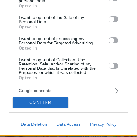
personal data.
9
06.08.2026, 10:57
grant or deny consent to Google and its third-party tags to
Opted In
use your data for below specified purposes in below Google
consent section.
I want to opt-out of the Sale of my
Personal Data.
Opted In
I want to opt-out of processing my
Οι πρώτες εικόνες του νέου Canadair
Personal Data for Targeted Advertising.
515 που έρχεται Ελλάδα και θα πετά
Opted In
και νύχτα
I want to opt-out of Collection, Use,
216
06.08.2026, 10:22
Retention, Sale, and/or Sharing of my
Personal Data that Is Unrelated with the
Purposes for which it was collected.
Loaded
:
Opted In
70.35%
Google consents
CONFIRM
Games
Data Deletion
Data Access
Privacy Policy