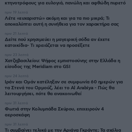
κτηνοτρόφους για ευλογιά, πανώλη και αφθώδη πυρετό
πριν 19 λεπτά
Λέτε «ευχαριστώ» ακόμη και για τα πιο μικρά; Τι
αποκαλύπτει αυτή η συνήθεια για τον χαρακτήρα σας
πριν 21 λεπτά
Δείτε πού χρησιμεύει η μαγειρική σόδα αν έχετε
κατοικίδια- Τι χρειάζεται να προσέξετε
πριν 23 λεπτά
Χατζηβασιλείου: Ψήφος εμπιστοσύνης στην Ελλάδα η
είσοδος της Meridiam στο GSI
πριν 24 λεπτά
Ιράν και Ομάν κατέληξαν σε συμφωνία 60 ημερών για
τα Στενά του Ορμούζ, λέει το Al Arabiya - Πώς θα
λειτουργήσει, πότε θα ανακοινωθεί
πριν 31 λεπτά
Φωτιά στην Κολυμπάδα Σκύρου, επιχειρούν 4
αεροσκάφη
πριν 31 λεπτά
Τι συμβαίνει τελικά με την Αριάνα Γκράντε; Τα σχόλια