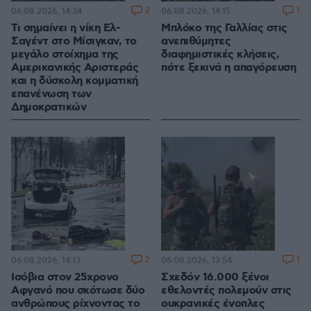
2
1
06.08.2026, 14:34
06.08.2026, 14:15
Τι σημαίνει η νίκη Ελ-
Μπλόκο της Γαλλίας στις
Σαγέντ στο Μίσιγκαν, το
ανεπιθύμητες
μεγάλο στοίχημα της
διαφημιστικές κλήσεις,
Aμερικανικής Αριστεράς
πότε ξεκινά η απαγόρευση
και η δύσκολη κομματική
επανένωση των
Δημοκρατικών
2
1
06.08.2026, 14:13
06.08.2026, 13:54
Ισόβια στον 25χρονο
Σχεδόν 16.000 ξένοι
Αφγανό που σκότωσε δύο
εθελοντές πολεμούν στις
ανθρώπους ρίχνοντας το
ουκρανικές ένοπλες