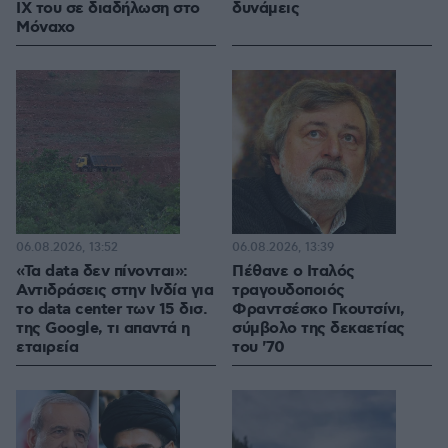
ΙΧ του σε διαδήλωση στο
δυνάμεις
Μόναχο
06.08.2026, 13:52
06.08.2026, 13:39
«Τα data δεν πίνονται»:
Πέθανε ο Ιταλός
Αντιδράσεις στην Ινδία για
τραγουδοποιός
το data center των 15 δισ.
Φραντσέσκο Γκουτσίνι,
της Google, τι απαντά η
σύμβολο της δεκαετίας
εταιρεία
του '70