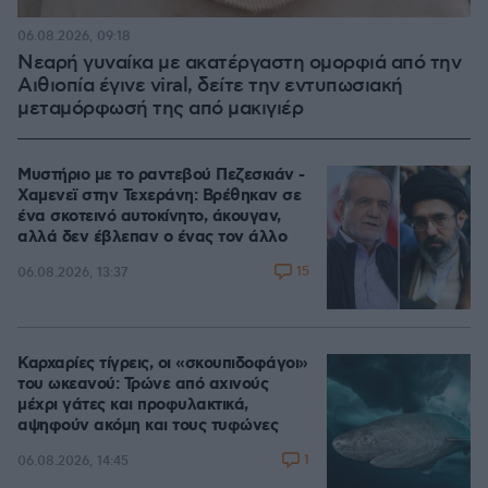
06.08.2026, 09:18
Νεαρή γυναίκα με ακατέργαστη ομορφιά από την
Αιθιοπία έγινε viral, δείτε την εντυπωσιακή
μεταμόρφωσή της από μακιγιέρ
Μυστήριο με το ραντεβού Πεζεσκιάν -
Χαμενεϊ στην Τεχεράνη: Βρέθηκαν σε
ένα σκοτεινό αυτοκίνητο, άκουγαν,
αλλά δεν έβλεπαν ο ένας τον άλλο
15
06.08.2026, 13:37
Καρχαρίες τίγρεις, οι «σκουπιδοφάγοι»
του ωκεανού: Τρώνε από αχινούς
μέχρι γάτες και προφυλακτικά,
αψηφούν ακόμη και τους τυφώνες
1
06.08.2026, 14:45