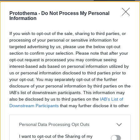
Protothema -
Do Not Process My Personal
Με κλαρίνα και μοιρολόγια το
Information
τελευταίο αντίο στον Λάκη Χαλκιά στο
A' Νεκροταφείο, συντετριμμένη η
If you wish to opt-out of the sale, sharing to third parties, or
οικογένειά του
processing of your personal or sensitive information for
11
06.08.2026, 13:10
targeted advertising by us, please use the below opt-out
section to confirm your selection. Please note that after your
opt-out request is processed you may continue seeing
interest-based ads based on personal information utilized by
«Τα παιδιά έχουν μια μικρή ίωση»: Το
us or personal information disclosed to third parties prior to
τελευταίο μήνυμα της μητέρας στον
your opt-out. You may separately opt-out of the further
πρώην σύζυγό της πριν δολοφονήσει
disclosure of your personal information by third parties on the
τα τέσσερα παιδιά τους
IAB’s list of downstream participants. This information may
also be disclosed by us to third parties on the
IAB’s List of
67
06.08.2026, 04:44
Downstream Participants
that may further disclose it to other
third parties.
Please note that this website/app uses one or more Google
Personal Data Processing Opt Outs
Το εξωτικό φρούτο που καλλιεργείται
services and may gather and store information including but
μόνο σε ένα ελληνικό νησί
not limited to your visit or usage behaviour. You may click to
I want to opt-out of the Sharing of my