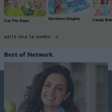
Northern Heights
Candy Bub
Cut The Rope
ΔΕΙΤΕ ΟΛΑ ΤΑ GAMES
Best of Network