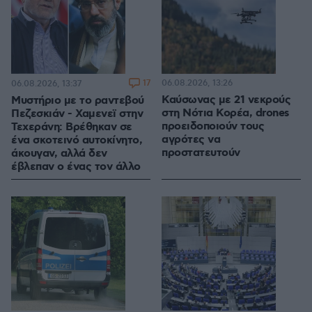
17
06.08.2026, 13:26
06.08.2026, 13:37
Καύσωνας με 21 νεκρούς
Μυστήριο με το ραντεβού
στη Νότια Κορέα, drones
Πεζεσκιάν - Χαμενεϊ στην
προειδοποιούν τους
Τεχεράνη: Βρέθηκαν σε
αγρότες να
ένα σκοτεινό αυτοκίνητο,
προστατευτούν
άκουγαν, αλλά δεν
έβλεπαν ο ένας τον άλλο