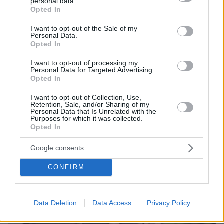
personal data.
grant or deny consent to Google and its third-party tags to
Opted In
use your data for below specified purposes in below Google
consent section.
I want to opt-out of the Sale of my
Personal Data.
Opted In
I want to opt-out of processing my
Personal Data for Targeted Advertising.
Opted In
06.08.2026, 23:17
Στη ΓΑΔΑ κρατείται η 46χρονη που κατηγορείται
I want to opt-out of Collection, Use,
Retention, Sale, and/or Sharing of my
για την επίθεση στη Marfin, δείτε βίντεο και
Personal Data that Is Unrelated with the
φωτογραφίες
Purposes for which it was collected.
Opted In
Google consents
CONFIRM
Data Deletion
Data Access
Privacy Policy