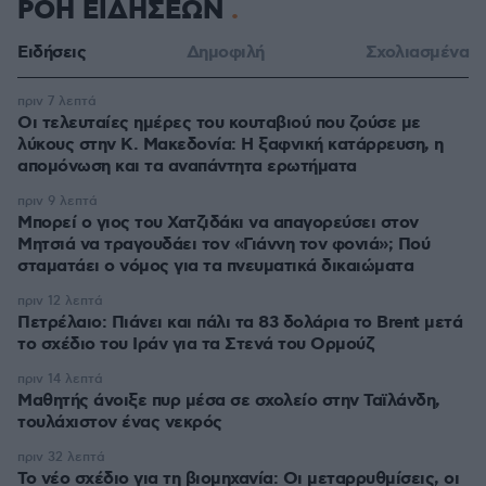
ΡΟΗ ΕΙΔΗΣΕΩΝ
Ειδήσεις
Δημοφιλή
Σχολιασμένα
πριν 7 λεπτά
Οι τελευταίες ημέρες του κουταβιού που ζούσε με
λύκους στην Κ. Μακεδονία: Η ξαφνική κατάρρευση, η
απομόνωση και τα αναπάντητα ερωτήματα
πριν 9 λεπτά
Μπορεί ο γιος του Χατζιδάκι να απαγορεύσει στον
Μητσιά να τραγουδάει τον «Γιάννη τον φονιά»; Πού
σταματάει ο νόμος για τα πνευματικά δικαιώματα
πριν 12 λεπτά
Πετρέλαιο: Πιάνει και πάλι τα 83 δολάρια το Brent μετά
το σχέδιο του Ιράν για τα Στενά του Ορμούζ
πριν 14 λεπτά
Μαθητής άνοιξε πυρ μέσα σε σχολείο στην Ταϊλάνδη,
τουλάχιστον ένας νεκρός
πριν 32 λεπτά
Το νέο σχέδιο για τη βιομηχανία: Οι μεταρρυθμίσεις, οι