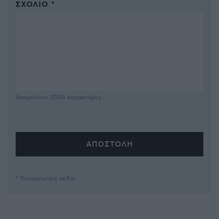
ΣΧΌΛΙΟ *
Απομένουν
2500
χαρακτήρες
* Υποχρεωτικά πεδία