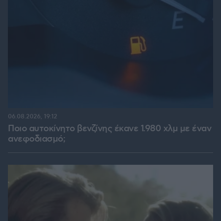
06.08.2026, 19:12
Ποιο αυτοκίνητο βενζίνης έκανε 1.980 χλμ με έναν
ανεφοδιασμό;