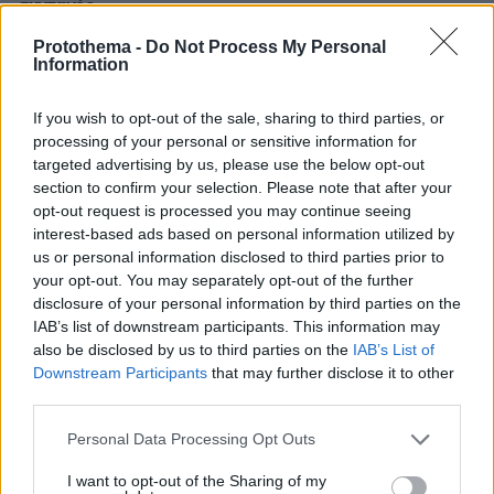
συνταγές
Protothema -
Do Not Process My Personal
Information
ΔΕΙΤΕ ΟΛΕΣ ΤΙΣ ΕΙΔΗΣΕΙΣ
If you wish to opt-out of the sale, sharing to third parties, or
processing of your personal or sensitive information for
targeted advertising by us, please use the below opt-out
ΤΑ ΠΙΟ ΔΗΜΟΦΙΛΗ
section to confirm your selection. Please note that after your
opt-out request is processed you may continue seeing
interest-based ads based on personal information utilized by
us or personal information disclosed to third parties prior to
your opt-out. You may separately opt-out of the further
disclosure of your personal information by third parties on the
IAB’s list of downstream participants. This information may
also be disclosed by us to third parties on the
IAB’s List of
Downstream Participants
that may further disclose it to other
third parties.
Please note that this website/app uses one or more Google
Personal Data Processing Opt Outs
services and may gather and store information including but
not limited to your visit or usage behaviour. You may click to
I want to opt-out of the Sharing of my