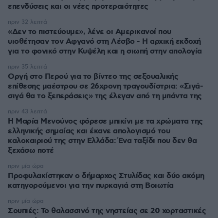
επενδύσεις και οι νέες προτεραιότητες
πριν 32 λεπτά
«Δεν το πιστεύουμε», λένε οι Αμερικανοί που
υιοθέτησαν τον Αφγανό στη Λέσβο - Η αρχική εκδοχή
για το φονικό στην Κυψέλη και η σιωπή στην απολογία
πριν 35 λεπτά
Οργή στο Περού για το βίντεο της σεξουαλικής
επίθεσης μαέστρου σε 26χρονη τραγουδίστρια: «Σιγά-
σιγά θα το ξεπεράσεις» της έλεγαν από τη μπάντα της
πριν 43 λεπτά
Η Μαρία Μενούνος φόρεσε μπικίνι με τα χρώματα της
ελληνικής σημαίας και έκανε απολογισμό του
καλοκαιριού της στην Ελλάδα: Ένα ταξίδι που δεν θα
ξεχάσω ποτέ
πριν μία ώρα
Προφυλακίστηκαν ο δήμαρχος Στυλίδας και δύο ακόμη
κατηγορούμενοι για την πυρκαγιά στη Βοιωτία
πριν μία ώρα
Σουπιές: Το θαλασσινό της νηστείας σε 20 χορταστικές