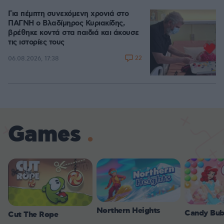
Για πέμπτη συνεχόμενη χρονιά στο
ΠΑΓΝΗ ο Βλαδίμηρος Κυριακίδης,
βρέθηκε κοντά στα παιδιά και άκουσε
τις ιστορίες τους
22
06.08.2026, 17:38
Games
Northern Heights
Candy Bub
Cut The Rope