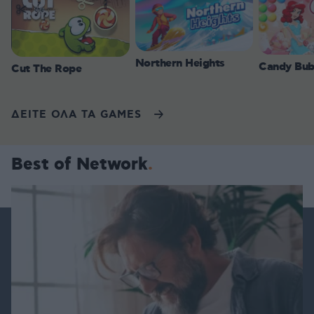
Northern Heights
Candy Bub
Cut The Rope
ΔΕΙΤΕ ΟΛΑ ΤΑ GAMES
Best of Network