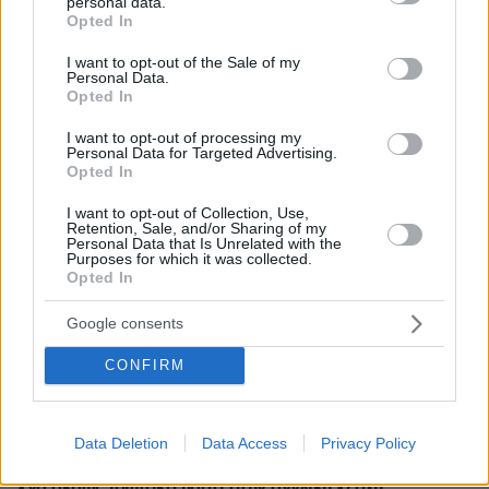
personal data.
grant or deny consent to Google and its third-party tags to
Opted In
πριν 12 λεπτά
use your data for below specified purposes in below Google
Οι μαρτυρίες κατοίκων για τον δήμαρχο Μάνδρας-
consent section.
I want to opt-out of the Sale of my
Ειδυλλίας: «Έσωσε το σπίτι μας, ενώ δίπλα καιγόταν το
Personal Data.
δικό του»
Opted In
πριν 28 λεπτά
I want to opt-out of processing my
Πρωτεΐνη δεν έχει μόνο το κρέας – Ανακαλύψτε 8
Personal Data for Targeted Advertising.
φρούτα με πρωτεΐνη και βάλτε τα στο πιάτο σας
Opted In
πριν 29 λεπτά
I want to opt-out of Collection, Use,
Αυτά τα τρία ζώδια προσελκύουν σημαντική οικονομική
Retention, Sale, and/or Sharing of my
Personal Data that Is Unrelated with the
επιτυχία τον Αύγουστο
Purposes for which it was collected.
Opted In
πριν 32 λεπτά
Στις φλόγες διυλιστήριο πετρελαίου στο Κρασνοντάρ
Google consents
της Ρωσίας μετά από ουκρανική επίθεση με drones
πριν 35 λεπτά
CONFIRM
Ρούχα και αξεσουάρ από το «Ο Διάβολος φοράει Prada
2» βγαίνουν σε διαδικτυακή δημοπρασία
Data Deletion
Data Access
Privacy Policy
πριν 38 λεπτά
Zendaya και Tom Holland: Γιόρτασαν τον γάμο τους με
ένα άκρως ιδιωτικό πάρτι στην αγγλική εξοχή