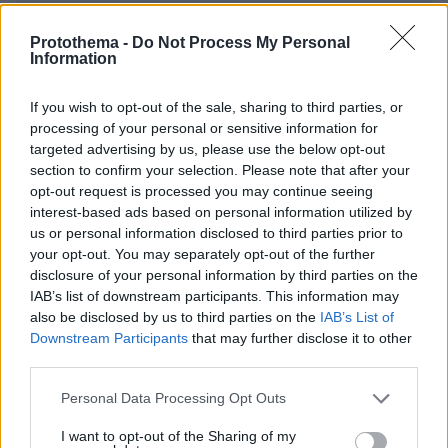
Protothema -
Do Not Process My Personal
Information
If you wish to opt-out of the sale, sharing to third parties, or
processing of your personal or sensitive information for
targeted advertising by us, please use the below opt-out
* Υποχρεωτικά πεδία
section to confirm your selection. Please note that after your
opt-out request is processed you may continue seeing
interest-based ads based on personal information utilized by
us or personal information disclosed to third parties prior to
ΡΟΗ ΕΙΔΗΣΕΩΝ
your opt-out. You may separately opt-out of the further
disclosure of your personal information by third parties on the
Ειδήσεις
Δημοφιλή
Σχολιασμένα
IAB’s list of downstream participants. This information may
also be disclosed by us to third parties on the
IAB’s List of
πριν 9 λεπτά
Downstream Participants
that may further disclose it to other
Η Bella Hadid μόλις επιβεβαίωσε ότι αυτή είναι το πιο
third parties.
κομψή απόχρωση ξανθού για το φετινό καλοκαίρι
Please note that this website/app uses one or more Google
Personal Data Processing Opt Outs
πριν 11 λεπτά
services and may gather and store information including but
Μαρία Εκμεκτσίογλου: Ζω καθημερινά θαύματα, πρώτα
not limited to your visit or usage behaviour. You may click to
I want to opt-out of the Sharing of my
είναι ο Θεός και μετά οι γιοι μου