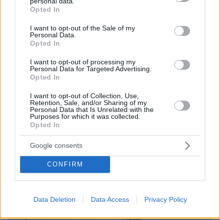
personal data.
grant or deny consent to Google and its third-party tags to
Opted In
use your data for below specified purposes in below Google
consent section.
I want to opt-out of the Sale of my
Personal Data.
Opted In
I want to opt-out of processing my
Personal Data for Targeted Advertising.
Opted In
I want to opt-out of Collection, Use,
Retention, Sale, and/or Sharing of my
Personal Data that Is Unrelated with the
Purposes for which it was collected.
Opted In
06.08.2026, 19:34
Google consents
Γιατί δεν έσωσα το κουτάβι: Ο ερευνητής που
κατέγραφε τη συμβίωση του μικρού σκυλιού με
CONFIRM
αγέλη λύκων εξηγεί γιατί δεν επενέβη, όταν το
είδε άρρωστο
Data Deletion
Data Access
Privacy Policy