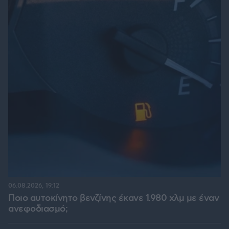
06.08.2026, 19:12
Ποιο αυτοκίνητο βενζίνης έκανε 1.980 χλμ με έναν
ανεφοδιασμό;