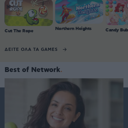
Northern Heights
Candy Bub
Cut The Rope
ΔΕΙΤΕ ΟΛΑ ΤΑ GAMES
Best of Network