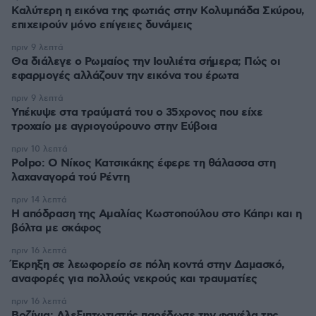
Καλύτερη η εικόνα της φωτιάς στην Κολυμπάδα Σκύρου,
επιχειρούν μόνο επίγειες δυνάμεις
πριν 9 λεπτά
Θα διάλεγε ο Ρωμαίος την Ιουλιέτα σήμερα; Πώς οι
εφαρμογές αλλάζουν την εικόνα του έρωτα
πριν 9 λεπτά
Υπέκυψε στα τραύματά του ο 35χρονος που είχε
τροχαίο με αγριογούρουνο στην Εύβοια
πριν 10 λεπτά
Polpo: O Νίκος Κατσικάκης έφερε τη θάλασσα στη
λαχαναγορά τού Ρέντη
πριν 14 λεπτά
Η απόδραση της Αμαλίας Κωστοπούλου στο Κάπρι και η
βόλτα με σκάφος
πριν 16 λεπτά
Έκρηξη σε λεωφορείο σε πόλη κοντά στην Δαμασκό,
αναφορές για πολλούς νεκρούς και τραυματίες
πριν 16 λεπτά
Βοζίνια: Αλεξιπτωτιστής παρέδωσε την φανέλα της