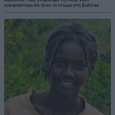
Αφγανού: Πώς γνωρίσαμε τη Λίσα, γιατί
υποψιάστηκα ότι ήταν το πτώμα στη βαλίτσα