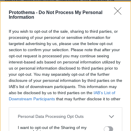
Κόλο Κόλο στον διεθνή τερματοφύλακα της ομάδας της
Χιλής, βίντεο
Protothema -
Do Not Process My Personal
Information
πριν 20 λεπτά
Tο «άγνωστο» λιμάνι της Χίου με το νόστιμο φαγητό και
If you wish to opt-out of the sale, sharing to third parties, or
τη μουσική
processing of your personal or sensitive information for
targeted advertising by us, please use the below opt-out
ΔΕΙΤΕ ΟΛΕΣ ΤΙΣ ΕΙΔΗΣΕΙΣ
section to confirm your selection. Please note that after your
opt-out request is processed you may continue seeing
interest-based ads based on personal information utilized by
us or personal information disclosed to third parties prior to
your opt-out. You may separately opt-out of the further
ΤΑ ΠΙΟ ΔΗΜΟΦΙΛΗ
disclosure of your personal information by third parties on the
IAB’s list of downstream participants. This information may
also be disclosed by us to third parties on the
IAB’s List of
Downstream Participants
that may further disclose it to other
third parties.
Please note that this website/app uses one or more Google
Personal Data Processing Opt Outs
services and may gather and store information including but
not limited to your visit or usage behaviour. You may click to
I want to opt-out of the Sharing of my