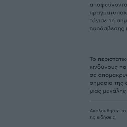
αποφεύγονται
πραγματοποιο
τόνισε τη ση
πυρόσβεσης κ
Το περιστατι
κινδύνους πο
σε απομακρυσ
σημασία της 
μιας μεγάλης
Ακολουθήστε τ
τις ειδήσεις