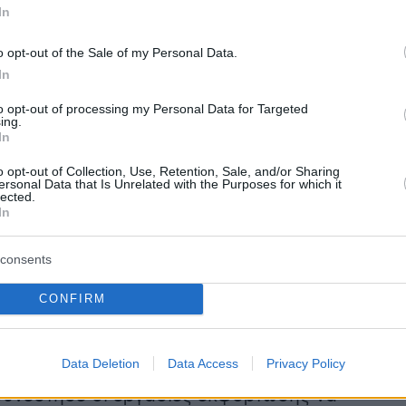
In
o opt-out of the Sale of my Personal Data.
In
καγιά
καταστράφηκαν περίπου 10.000 γαλόνια
to opt-out of processing my Personal Data for Targeted
ώ προκλήθηκαν υλικές ζημιές σε τμήματα του
ing.
In
αρά τη σφοδρότητα του περιστατικού, δεν
ανθρώπινα θύματα, με τον οδηγό να σώζεται
o opt-out of Collection, Use, Retention, Sale, and/or Sharing
ersonal Data that Is Unrelated with the Purposes for which it
την τελευταία στιγμή.
lected.
In
άν, ο αρμόδιος υπεύθυνος πετρελαίου της
consents
σκέφθηκε το σημείο και υπογράμμισε την ανάγ
αρμογής των κανόνων ασφαλείας κατά τη
CONFIRM
 εκφόρτωση καυσίμων, ιδιαίτερα σε περιόδου
οκρασιών.
Data Deletion
Data Access
Privacy Policy
υνέστησε οι εργασίες εκφόρτωσης να