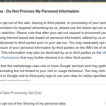
κε από κατοίκους και τοπικούς αξιωματούχου
, καθώς απέτρεψε μια ενδεχόμενη αλυσιδωτή
ma -
Do Not Process My Personal Information
υπολόγιστες συνέπειες για την περιοχή.
to opt-out of the sale, sharing to third parties, or processing of your per
formation for targeted advertising by us, please use the below opt-out s
r selection. Please note that after your opt-out request is processed y
eing interest-based ads based on personal information utilized by us or
disclosed to third parties prior to your opt-out. You may separately opt-
losure of your personal information by third parties on the IAB’s list of
. This information may also be disclosed by us to third parties on the
IA
Participants
that may further disclose it to other third parties.
 that this website/app uses one or more Google services and may gath
including but not limited to your visit or usage behaviour. You may click 
 to Google and its third-party tags to use your data for below specifi
ogle consent section.
l Data Processing Opt Outs
o opt-out of the Sharing of my personal data.