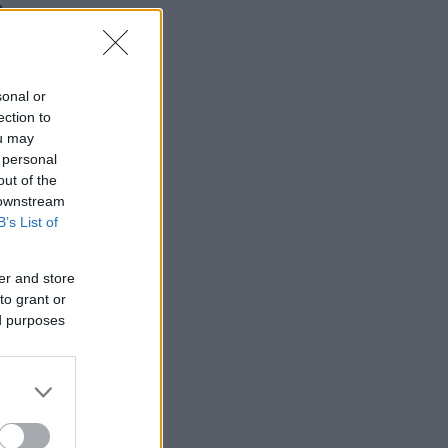
ς
sonal or
ection to
ou may
 personal
out of the
 downstream
B’s List of
er and store
to grant or
ed purposes