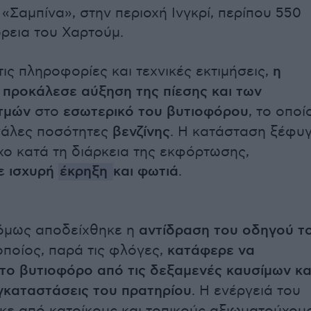
«Σαμπίνα», στην περιοχή Ινγκρί, περίπου 550
όρεια του Χαρτούμ.
ις πληροφορίες και τεχνικές εκτιμήσεις,
η
 προκάλεσε αύξηση της πίεσης και των
τμών
στο
εσωτερικό του βυτιοφόρου
, το οποί
γάλες ποσότητες
βενζίνης
. Η κατάσταση ξέφυ
χο κατά τη διάρκεια της εκφόρτωσης,
σε
ισχυρή
έκρηξη
και φωτιά
.
 όμως αποδείχθηκε η
αντίδραση του οδηγού τ
 οποίος, παρά τις φλόγες,
κατάφερε να
το βυτιοφόρο από τις δεξαμενές καυσίμων κα
εγκαταστάσεις του πρατηρίου
. Η ενέργειά του