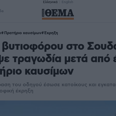
Ελληνικά
English
δα
ν
Πρατήριο καυσίμων
Έκρηξη
 βυτιοφόρου στο Σουδ
ε τραγωδία μετά από 
ήριο καυσίμων
ραση του οδηγού έσωσε κατοίκους και εγκατ
οφική έκρηξη