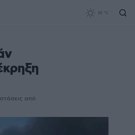
35
°C
άν
έκρηξη
αστάσεις από