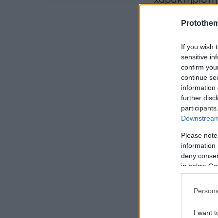
χαρακτηρίστη
ως «
ηρωική
»
Protothe
έκρηξη με αν
If you wish 
sensitive in
confirm you
continue se
information 
further disc
participants
Downstream 
Please note
information 
deny consent
in below Go
Persona
I want t