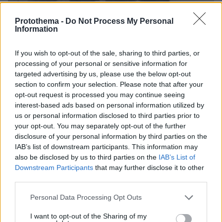
Protothema -
Do Not Process My Personal
Information
09.08.2026, 13:59
If you wish to opt-out of the sale, sharing to third parties, or
Χούθι, το «άλυτο πρόβλημα» της Μέσης
processing of your personal or sensitive information for
Ανατολής: Γιατί χίλια πλήγματα δεν ήταν αρκετά
targeted advertising by us, please use the below opt-out
για να τους σταματήσουν
section to confirm your selection. Please note that after your
opt-out request is processed you may continue seeing
interest-based ads based on personal information utilized by
Οι τελευταίες μέρες της 49χρονης
us or personal information disclosed to third parties prior to
TikToker που διαγνώστηκε με
your opt-out. You may separately opt-out of the further
Αλτσχάιμερ και επέλεξε την ιατρικώς
disclosure of your personal information by third parties on the
υποβοηθούμενη αυτοκτονία
IAB’s list of downstream participants. This information may
09.08.2026, 12:07
also be disclosed by us to third parties on the
IAB’s List of
Downstream Participants
that may further disclose it to other
third parties.
Το σπίτι του τρόμου στο Άινταχο: Η
Please note that this website/app uses one or more Google
Personal Data Processing Opt Outs
νύχτα που τέσσερις φοιτητές
services and may gather and store information including but
δολοφονήθηκαν μέσα σε λίγα λεπτά
not limited to your visit or usage behaviour. You may click to
I want to opt-out of the Sharing of my