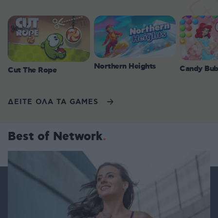
Northern Heights
Candy Bub
Cut The Rope
ΔΕΙΤΕ ΟΛΑ ΤΑ GAMES
Best of Network