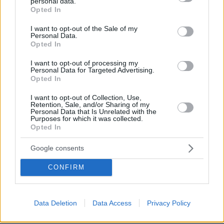
personal data.
grant or deny consent to Google and its third-party tags to
28
09.08.2026, 08:33
Opted In
use your data for below specified purposes in below Google
consent section.
I want to opt-out of the Sale of my
Personal Data.
Opted In
Ποιοι βρίσκονται πίσω από το viral
I want to opt-out of processing my
τραγούδι Μου Χρωστάς Έναν
Personal Data for Targeted Advertising.
Αύγουστο: «Δεν βασίστηκε στον
Opted In
Μητροπάνο», τι απαντάνε για τη
χρήση AI
I want to opt-out of Collection, Use,
Retention, Sale, and/or Sharing of my
Personal Data that Is Unrelated with the
11
09.08.2026, 14:18
Purposes for which it was collected.
Opted In
Η Βαλέρια Χοψονίδου βάφτισε τον γιο
Google consents
της στη Βουλιαγμένη, δείτε
φωτογραφίες
CONFIRM
12
09.08.2026, 09:44
Data Deletion
Data Access
Privacy Policy