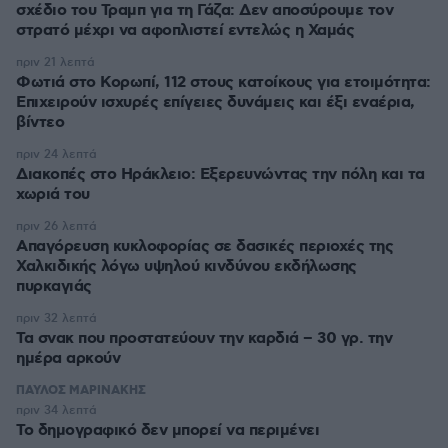
σχέδιο του Τραμπ για τη Γάζα: Δεν αποσύρουμε τον
στρατό μέχρι να αφοπλιστεί εντελώς η Χαμάς
πριν 21 λεπτά
Φωτιά στο Κορωπί, 112 στους κατοίκους για ετοιμότητα:
Επιχειρούν ισχυρές επίγειες δυνάμεις και έξι εναέρια,
βίντεο
πριν 24 λεπτά
Διακοπές στο Ηράκλειο: Εξερευνώντας την πόλη και τα
χωριά του
πριν 26 λεπτά
Απαγόρευση κυκλοφορίας σε δασικές περιοχές της
Χαλκιδικής λόγω υψηλού κινδύνου εκδήλωσης
πυρκαγιάς
πριν 32 λεπτά
Τα σνακ που προστατεύουν την καρδιά – 30 γρ. την
ημέρα αρκούν
ΠΑΥΛΟΣ ΜΑΡΙΝΑΚΗΣ
πριν 34 λεπτά
Το δημογραφικό δεν μπορεί να περιμένει