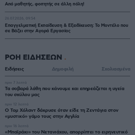
Από μαθητής, φοιτητής σε άλλη πόλη!
26.07.2026, 09:54
Επαγγελματική Εκπαίδευση & Εξειδίκευση: Το Mοντέλο που
σε Bάζει στην Aγορά Eργασίας
ΡΟΗ ΕΙΔΗΣΕΩΝ
Ειδήσεις
Δημοφιλή
Σχολιασμένα
πριν 7 λεπτά
Τα σοβαρά λάθη που κάνουμε και επηρεάζεται η υγεία
του σκύλου μας
πριν 12 λεπτά
Ο Τομ Χόλαντ δάκρυσε όταν είδε τη Ζεντάγια στον
«μυστικό» γάμο τους στην Αγγλία
πριν 16 λεπτά
«Μπαϊράκι» του Νετανιάχου, απορρίπτει το ειρηνευτικό