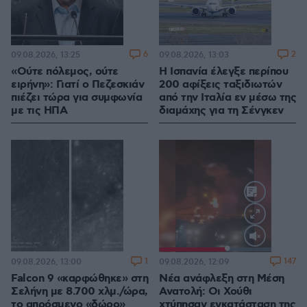
6
2
09.08.2026, 13:25
09.08.2026, 13:03
«Ούτε πόλεμος, ούτε
Η Ισπανία έλεγξε περίπου
ειρήνη»: Γιατί ο Πεζεσκιάν
200 αφίξεις ταξιδιωτών
πιέζει τώρα για συμφωνία
από την Ιταλία εν μέσω της
με τις ΗΠΑ
διαμάχης για τη Σένγκεν
Loaded
:
100.00%
1
147
09.08.2026, 13:00
09.08.2026, 12:09
Falcon 9 «καρφώθηκε» στη
Νέα ανάφλεξη στη Μέση
Σελήνη με 8.700 χλμ./ώρα,
Ανατολή: Οι Χούθι
το απρόσμενο «δώρο»
χτύπησαν εγκατάσταση της