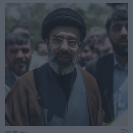
1
πριν μία ώρα