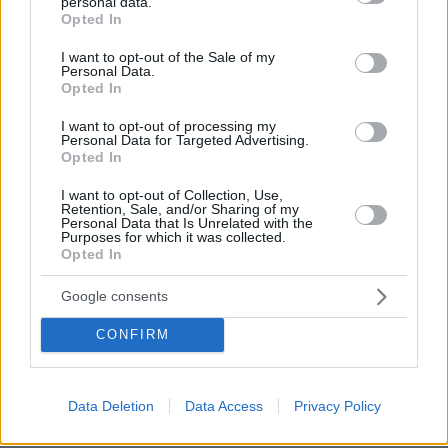
personal data.
Η ηλικιωμένη Έλενορ νόμιζε ότι την πρόδιδε η μνήμη
grant or deny consent to Google and its third-party tags to
Opted In
της – Στα 72 της διαγνώστηκε με ΔΕΠΥ
use your data for below specified purposes in below Google
consent section.
I want to opt-out of the Sale of my
πριν 16 λεπτά
Personal Data.
Πώς θα ξεκολλήσουν πανεύκολα οι ετικέτες από τα
Opted In
γυάλινα βαζάκια
I want to opt-out of processing my
πριν 16 λεπτά
Personal Data for Targeted Advertising.
Νέες σειρές, ταινίες και ντοκιμαντέρ που θα μας
Opted In
κάνουν παρέα τον Αύγουστο
I want to opt-out of Collection, Use,
ΤΑΣΟΣ ΚΑΡΑΜΗΤΣΟΣ
Retention, Sale, and/or Sharing of my
Personal Data that Is Unrelated with the
πριν 17 λεπτά
Purposes for which it was collected.
Η νέα σεζόν του φθινοπώρου, εκλογές «πρέπει» και
Opted In
«δεν πρέπει»
πριν 22 λεπτά
Google consents
ΑΑΔΕ: Αιφνιδιαστικοί έλεγχοι χωρίς τοπικές…
γνωριμίες
CONFIRM
ΔΕΙΤΕ ΟΛΕΣ ΤΙΣ ΕΙΔΗΣΕΙΣ
Data Deletion
Data Access
Privacy Policy