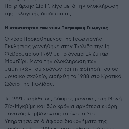
Πατριάρχης Σίο Γ’, λίγο μετά την ολοκλήρωση
της εκλογικής διαδικασίας.
Η «ταυτότητα» του νέου Πατριάρχη Γεωργίας
Ο νέος Προκαθήμενος της Γεωργιανής
Εκκλησίας γεννήθηκε στην Τιφλίδα την 1η
Φεβρουαρίου 1969 με το όνομα Ελιζμπάρ
Μουτζίρι. Μετά την ολοκλήρωση των
μαθητικών του χρόνων και τη φοίτησή του σε
μουσικό σχολείο, εισήχθη το 1988 στο Κρατικό
Ωδείο της Τιφλίδας.
Το 1991 εισήλθε ως δόκιμος μοναχός στη Μονή
Σίο-Μγκβίμε και δύο χρόνια αργότερα εκάρη
μοναχός λαμβάνοντας το όνομα Σίο.
Υπηρέτησε σε διάφορα διακονήματα της
μονής, ενώ το 1995 χειροτονήθηκε διάκονος