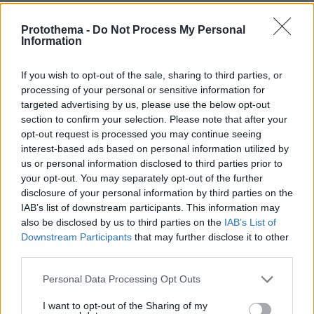
Νέα ανάφλεξη στη Μέση Ανατολή: Οι Χούθι χτύπησαν
εγκατάσταση της Aramco – Το Ιράν βάζει πιο σκληρούς
Protothema -
Do Not Process My Personal
όρους για τα Στενά του Ορμούζ
Information
πριν 8 λεπτά
Μαντόνα για Γουίλιαμ Όρμπιτ: Η μουσική σου μου
If you wish to opt-out of the sale, sharing to third parties, or
έδωσε ένα μαγικό χαλί για να πετάξω, ήμουν τόσο
processing of your personal or sensitive information for
τυχερή που σε γνώρισα
targeted advertising by us, please use the below opt-out
section to confirm your selection. Please note that after your
πριν 8 λεπτά
opt-out request is processed you may continue seeing
Η ιστορία της Λούνα, της TikToker που διαγνώστηκε με
interest-based ads based on personal information utilized by
Αλτσχάιμερ και επέλεξε την ιατρικώς υποβοηθούμενη
us or personal information disclosed to third parties prior to
αυτοκτονία
your opt-out. You may separately opt-out of the further
πριν 9 λεπτά
disclosure of your personal information by third parties on the
Σκληρό παζάρι της Τεχεράνης για τα στενά του Ορμούζ:
IAB’s list of downstream participants. This information may
«Δεν θα ανοίξουν αν δεν γίνουν δεκτοί όλοι οι όροι
also be disclosed by us to third parties on the
IAB’s List of
μας»
Downstream Participants
that may further disclose it to other
third parties.
πριν 13 λεπτά
Τουρνάς: Πάνω από 400 φωτιές σε 10 ημέρες, από
Please note that this website/app uses one or more Google
Personal Data Processing Opt Outs
αμέλεια το 90% των περιστατικών
services and may gather and store information including but
πριν 14 λεπτά
not limited to your visit or usage behaviour. You may click to
I want to opt-out of the Sharing of my