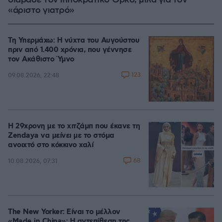
διάβασε τον Ιπποκρατικό Όρκο, μιλά για τον
«άριστο γιατρό»
Τη Υπερμάχω: Η νύχτα του Αυγούστου
πριν από 1.400 χρόνια, που γέννησε
τον Ακάθιστο Ύμνο
123
09.08.2026, 22:48
Η 29χρονη με το χιτζάμπ που έκανε τη
Zendaya να μείνει με το στόμα
ανοιχτό στο κόκκινο χαλί
68
10.08.2026, 07:31
The New Yorker: Είναι το μέλλον
«Made in China»; Η αντεπίθεση της