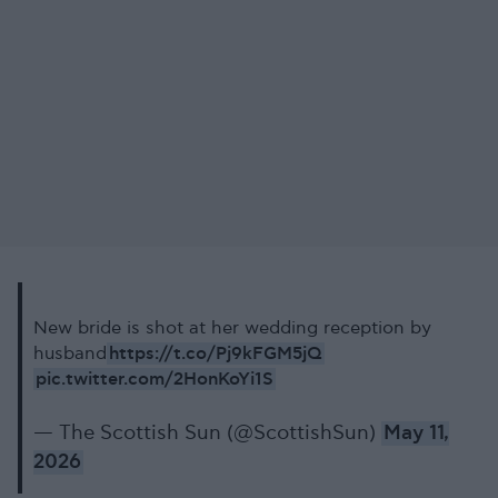
New bride is shot at her wedding reception by
https://t.co/Pj9kFGM5jQ
husband
pic.twitter.com/2HonKoYi1S
— The Scottish Sun (@ScottishSun)
May 11,
2026