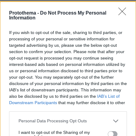
ΑΠΑΝΤΗΣΗ
Protothema -
Do Not Process My Personal
Information
Παναγιώτης
12.05.2026, 07:03
Α μπραβο αυτο μπηκα να γραψω και εγω.
If you wish to opt-out of the sale, sharing to third parties, or
processing of your personal or sensitive information for
ΑΠΑΝΤΗΣΗ
targeted advertising by us, please use the below opt-out
section to confirm your selection. Please note that after your
opt-out request is processed you may continue seeing
Someone
interest-based ads based on personal information utilized by
11.05.2026, 15:02
us or personal information disclosed to third parties prior to
Ύποπτος? Δηλαδή μπορεί κ να αθωωθεί?
your opt-out. You may separately opt-out of the further
ΑΠΑΝΤΗΣΗ
disclosure of your personal information by third parties on the
IAB’s list of downstream participants. This information may
Μπέκας
also be disclosed by us to third parties on the
IAB’s List of
11.05.2026, 15:04
Downstream Participants
that may further disclose it to other
Παίζει να έχει σοβαρά ελαφρυντικά :)
third parties.
ΑΠΑΝΤΗΣΗ
Please note that this website/app uses one or more Google
Personal Data Processing Opt Outs
services and may gather and store information including but
not limited to your visit or usage behaviour. You may click to
I want to opt-out of the Sharing of my
y