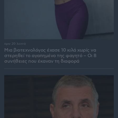
πριν 20 λεπτά
Μια βιοτεχνολόγος έχασε 10 κιλά χωρίς να
στερηθεί το αγαπημένο της φαγητό – Οι 8
συνήθειες που έκαναν τη διαφορά