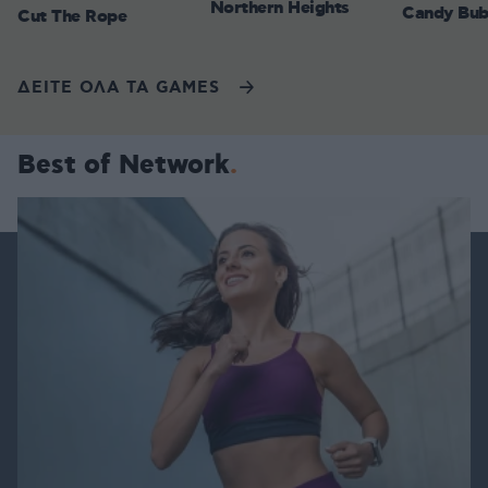
Northern Heights
Candy Bub
Cut The Rope
ΔΕΙΤΕ ΟΛΑ ΤΑ GAMES
Best of Network