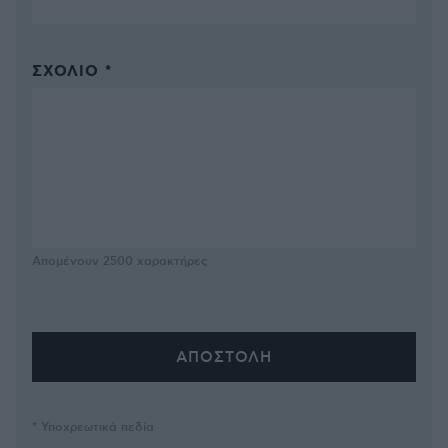
ΣΧΌΛΙΟ *
Απομένουν
2500
χαρακτήρες
* Υποχρεωτικά πεδία