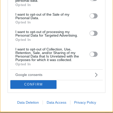
personal data.
grant or deny consent to Google and its third-party tags to
11.05.2026, 18:00
Opted In
use your data for below specified purposes in below Google
τεκμήριο αθωότητας μέχρι να (αν) τελεσιδικήσει η
consent section.
I want to opt-out of the Sale of my
δική
Personal Data.
Opted In
ΑΠΑΝΤΗΣΗ
I want to opt-out of processing my
Personal Data for Targeted Advertising.
Opted In
ΦΟΡΤΩΣΗ ΠΕΡΙΣΣΟΤΕΡΩΝ ΣΧΟΛΙΩΝ
I want to opt-out of Collection, Use,
Retention, Sale, and/or Sharing of my
Personal Data that Is Unrelated with the
Purposes for which it was collected.
ΠΡΟΣΘΗΚΗ ΣΧΟΛΙΟΥ
Opted In
ΌΝΟΜΑ *
Google consents
CONFIRM
EMAIL
Data Deletion
Data Access
Privacy Policy