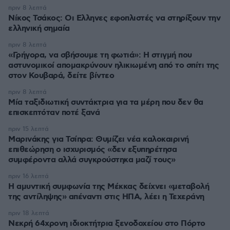
πριν 8 λεπτά
Νίκος Τσάκος: Οι Ελληνες εφοπλιστές να στηρίξουν την
ελληνική σημαία
πριν 8 λεπτά
«Γρήγορα, να σβήσουμε τη φωτιά»: Η στιγμή που
αστυνομικοί απομακρύνουν ηλικιωμένη από το σπίτι της
στον Κουβαρά, δείτε βίντεο
πριν 8 λεπτά
Μία ταξιδιωτική συντάκτρια για τα μέρη που δεν θα
επισκεπτόταν ποτέ ξανά
πριν 15 λεπτά
Μαρινάκης για Τσίπρα: Θυμίζει νέα καλοκαιρινή
επιθεώρηση ο ισχυρισμός «δεν εξυπηρέτησα
συμφέροντα αλλά συγκρούστηκα μαζί τους»
πριν 16 λεπτά
Η αμυντική συμφωνία της Μέκκας δείχνει «μεταβολή
της αντίληψης» απέναντι στις ΗΠΑ, λέει η Τεχεράνη
πριν 18 λεπτά
Νεκρή 64χρονη ιδιοκτήτρια ξενοδοχείου στο Πόρτο