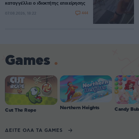
καταγγέλλει ο ιδιοκτήτης επιχείρησης
444
07.08.2026, 18:22
Games
Northern Heights
Candy Bub
Cut The Rope
ΔΕΙΤΕ ΟΛΑ ΤΑ GAMES