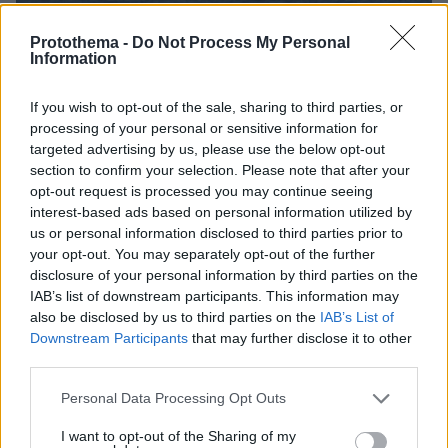
Protothema -
Do Not Process My Personal
Information
09.05.2026, 17:43
New York Times: Η Ρωσία στέλνει εξαρτήματα για drones
If you wish to opt-out of the sale, sharing to third parties, or
στο Ιράν μέσω της Κασπίας Θάλασσας, παρακάμπτει τα
processing of your personal or sensitive information for
Στενά του Ορμούζ
targeted advertising by us, please use the below opt-out
section to confirm your selection. Please note that after your
opt-out request is processed you may continue seeing
Thema Insights
interest-based ads based on personal information utilized by
us or personal information disclosed to third parties prior to
your opt-out. You may separately opt-out of the further
disclosure of your personal information by third parties on the
IAB’s list of downstream participants. This information may
also be disclosed by us to third parties on the
IAB’s List of
Downstream Participants
that may further disclose it to other
third parties.
Please note that this website/app uses one or more Google
Personal Data Processing Opt Outs
services and may gather and store information including but
not limited to your visit or usage behaviour. You may click to
I want to opt-out of the Sharing of my