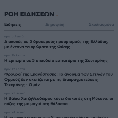
ΡΟΗ ΕΙΔΗΣΕΩΝ
Ειδήσεις
Δημοφιλή
Σχολιασμένα
πριν 5 λεπτά
Διακοπές σε 5 δροσερούς προορισμούς της Ελλάδας,
με έντονα τα χρώματα της Φύσης
πριν 16 λεπτά
Η εμπειρία σε 5 σπουδαία εστιατόρια της Σαντορίνης
πριν 19 λεπτά
Φρουροί της Επανάστασης: Το άνοιγμα των Στενών του
Ορμούζ δεν σχετίζεται με τις διαπραγματεύσεις
Τεχεράνης - Ομάν
πριν 23 λεπτά
Η Βάλια Χατζηθεοδώρου κάνει διακοπές στη Μύκονο, οι
πόζες της με μαγιό στη θάλασσα
πριν 24 λεπτά
Η ιαπωνική άσκηση των 5′ που «καίει» λίπος, σμιλεύει