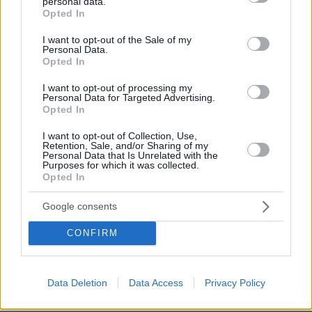
personal data.
grant or deny consent to Google and its third-party tags to
Opted In
use your data for below specified purposes in below Google
consent section.
I want to opt-out of the Sale of my
Personal Data.
Opted In
I want to opt-out of processing my
Personal Data for Targeted Advertising.
Opted In
I want to opt-out of Collection, Use,
Retention, Sale, and/or Sharing of my
03.08.2026, 11:06
Personal Data that Is Unrelated with the
Κάτι αλλάζει στον χάρτη της πανεπιστημιακής εκπαίδευσης
Purposes for which it was collected.
στην Ελλάδα
Opted In
Google consents
30.07.2026, 15:25
Εθνική Τράπεζα: Η κορυφαία επιλογή για τη χρηματοδότηση
CONFIRM
μεγάλων έργων
29.07.2026, 09:39
Data Deletion
Data Access
Privacy Policy
Διασκεδάζουμε υπεύθυνα, επιστρέφουμε με ασφάλεια